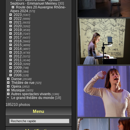
Septours - Emmanuel Meirieu
[30]
Route des 20 Auvergne Rhône-
Alpes 2024
[573]
2023
[5367]
2022
[6666]
2021
[6633]
2020
[3262]
2019
[4530]
2018
[7247]
2017
[6437]
2016
[5660]
2015
[4899]
2014
[4897]
2013
[4730]
2012
[5372]
2011
[4144]
2010
[3260]
2009
[748]
2008
[384]
2006
[128]
Danse
[29148]
Théâtre de rue
[525]
Opéra
[2852]
Musique
[3655]
Autres spectacles vivants
[1386]
Le grand théâtre du monde
[18]
185210 photos
Menu