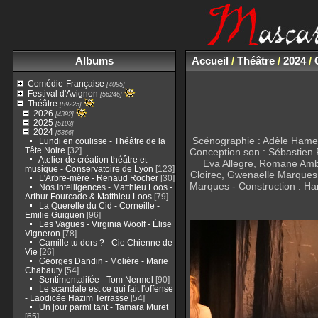
Albums
Accueil
/
Théâtre
/
2024
/
Comédie-Française
[4095]
Festival d'Avignon
[56246]
Théâtre
[89225]
2026
[4392]
2025
[5103]
2024
[5366]
Scénographie : Adèle Hameli
Lundi en coulisse - Théâtre de la
Tête Noire
[32]
Conception son : Sébastien R
Atelier de création théâtre et
Eva Allegre, Romane Ambe
musique - Conservatoire de Lyon
[123]
Cloirec, Gwenaëlle Marques
L'Arbre-mère - Renaud Rocher
[30]
Marques - Construction : Ha
Nos Intelligences - Matthieu Loos -
Arthur Fourcade & Matthieu Loos
[79]
La Querelle du Cid - Corneille -
Emilie Guiguen
[96]
Les Vagues - Virginia Woolf - Élise
Vigneron
[78]
Camille tu dors ? - Cie Chienne de
Vie
[26]
Georges Dandin - Molière - Marie
Chabauty
[54]
Sentimentalifée - Tom Nermel
[90]
Le scandale est ce qui fait l'offense
- Laodicée Hazim Terrasse
[54]
Un jour parmi tant - Tamara Muret
[65]