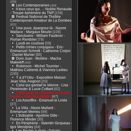
[509]
Les Contemporaines
[304]
A tous ceux qui... - Noëlle Renaude
- Troupe éphémère du TNP
[158]
Festival National de Théâtre
Contemporain Amateur de La Dombes
[821]
Une puce, épargnez-là - Naomi
Wallace - Margaux Moulin
[108]
Sanctuaire - William Faulkner -
Florian Remblier
[79]
Lundi en coulisse
[59]
Petits crimes conjugaux - Eric-
Emmanuel Schmitt - Catherine Corjon
- Daniel Munier
[88]
Dom Juan - Molière - Macha
Makeïeff
[420]
Robinson - Michel Tournier -
Mathieu Coblentz & Vianney Ledieu
[195]
Y a d’l’Ubu - Exposition Maison
Jean Vilar, Avignon
[20]
Celui qui gardait le silence - Lisa
Perelmuter & Lucie Cottard
[42]
Cette peau là - Pomme François-
Ferron - Florence Minder
[47]
Lxs Assoiffxs - Emanuel.le Linée
[37]
La Villa - Alexis Mullard -
Emmanuel Meirieu
[49]
L'Indisable - Apolline Gille -
Florence Minder
[30]
En Périphérie - Valentin Gicqueau -
Igor Mendjisky
[44]
Les Poules à chair - Sylvain