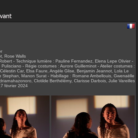
er
ot, Rose Walls
obert - Technique lumière : Pauline Fernandez, Elena Lepe Olivier -
Pulisciano - Régie costumes : Aurore Guilleminot - Atelier costumes :
Célestin Car, Elsa Faure, Angèle Glise, Benjamin Jeannot, Lola Le
e Stephan, Manon Surat - Habillage : Romane Ambellouis, Gwenaëlle
amahazonoro, Clotilde Berthélémy, Clarisse Darbois, Julie Vareilles
17 février 2024