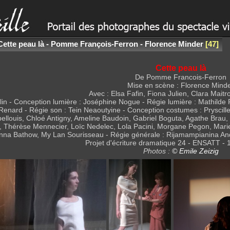
Cette peau là - Pomme François-Ferron - Florence Minder
47
Cette peau là
De Pomme Francois-Ferron
Mise en scène : Florence Mind
Avec : Elsa Fafin, Fiona Julien, Clara Maitr
n - Conception lumière : Joséphine Nogue - Régie lumière : Mathilde R
enard - Régie son : Tein Neaoutyine - Conception costumes : Pryscille 
llouis, Chloé Antigny, Ameline Baudoin, Gabriel Boguta, Agathe Brau, 
, Thérèse Mennecier, Loïc Nedelec, Lola Pacini, Morgane Pegon, Mari
nna Bathow, My Lan Sourisseau - Régie générale : Rijamampianina Andri
Projet d'écriture dramatique 24 - ENSATT - 
Photos :
© Emile Zeizig