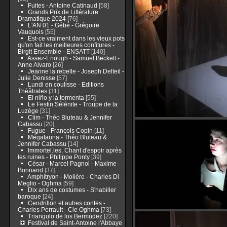
Fuites - Antoine Catinaud
[58]
Grands Prix de Littérature
Dramatique 2024
[76]
L'AN 01 - Gébé - Grégoire
Vauquois
[55]
Est-ce vraiment dans les vieux pots
qu'on fait les meilleures confitures -
Birgit Ensemble - ENSATT
[140]
Assez-Enough - Samuel Beckett -
Anne Alvaro
[26]
Jeanne la rebelle - Joseph Delteil -
Julie Denisse
[57]
Lundi en coulisse - Editions
Théâtrales
[31]
El niño y la tormenta
[55]
Le Festin Sélénite - Troupe de la
Luzège
[31]
Clim - Théo Bluteau & Jennifer
Cabassu
[20]
Fugue - François Copin
[11]
Mégafauna - Théo Bluteau &
Jennifer Cabassu
[14]
Immortel.les, Chant d'espoir après
les ruines - Philippe Ponty
[39]
César - Marcel Pagnol - Maxime
Bonnand
[37]
Amphitryon - Molière - Charles Di
Meglio - Oghma
[59]
Dix ans de costumes - S'habiller
baroque
[24]
Cendrillon et autres contes -
Charles Perrault - Cie Oghma
[73]
Triangulo de los Bermudez
[220]
Festival de Saint-Antoine l'Abbaye