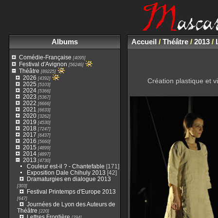
Albums
Accueil
/
Théâtre
/
2013
/
Comédie-Française
[4095]
Festival d'Avignon
[56246]
Théâtre
[89225]
2026
[4392]
Création plastique et 
2025
[5103]
2024
[5366]
2023
[5367]
2022
[6666]
2021
[6633]
2020
[3262]
2019
[4530]
2018
[7247]
2017
[6437]
2016
[5660]
2015
[4899]
2014
[4897]
2013
[4730]
Couleur est-il ? - Chantefable
[171]
Exposition Dale Chihuly 2013
[42]
Dramaturgies en dialogue 2013
[303]
Festival Printemps d'Europe 2013
[647]
Journées de Lyon des Auteurs de
Théâtre
[220]
Lettres Frontière
[294]