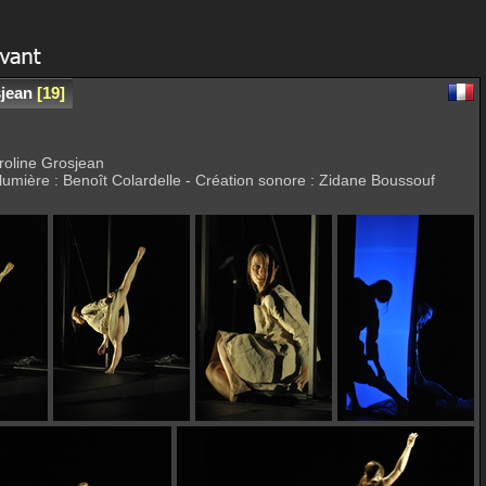
sjean
19
roline Grosjean
 lumière : Benoît Colardelle - Création sonore : Zidane Boussouf