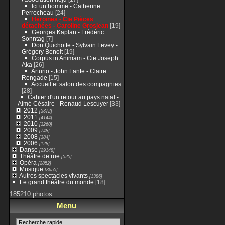
Ici un homme - Catherine
Perrocheau
[24]
Héroïnes - Cie Pièces
détachées - Caroline Grosjean
[19]
Georges Kaplan - Frédéric
Sonntag
[7]
Don Quichotte - Sylvain Levey -
Grégory Benoit
[19]
Corpus in Animam - Cie Joseph
Aka
[26]
Arturio - John Fante - Claire
Rengade
[15]
Accueil et salon des compagnies
[28]
Cahier d'un retour au pays natal -
Aimé Césaire - Renaud Lescuyer
[33]
2012
[5372]
2011
[4144]
2010
[3260]
2009
[748]
2008
[384]
2006
[128]
Danse
[29148]
Théâtre de rue
[525]
Opéra
[2852]
Musique
[3655]
Autres spectacles vivants
[1386]
Le grand théâtre du monde
[18]
185210 photos
Menu