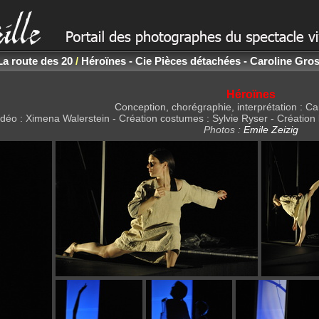
La route des 20
/
Héroïnes - Cie Pièces détachées - Caroline Gro
Héroïnes
Conception, chorégraphie, interprétation : Ca
vidéo : Ximena Walerstein - Création costumes : Sylvie Ryser - Création
Photos :
Emile Zeizig