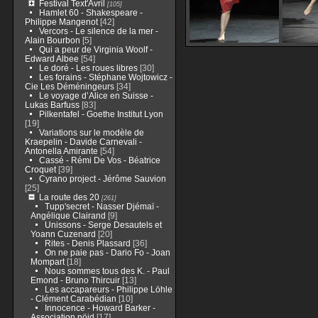
Festival Text'Avril
[105]
Hamlet 60 - Shakespeare -
Philippe Mangenot
[42]
Vercors - Le silence de la mer -
Alain Bourbon
[5]
Qui a peur de Virginia Woolf -
Edward Albee
[54]
Le doré - Les roues libres
[30]
Les forains - Stéphane Wojtowicz -
Cie Les Déméningeurs
[34]
Le voyage d’Alice en Suisse -
Lukas Barfuss
[83]
Pilkentafel - Goethe Institut Lyon
[19]
Variations sur le modèle de
Kraepelin - Davide Carnevali -
Antonella Amirante
[54]
Cassé - Rémi De Vos - Béatrice
Croquet
[39]
Cyrano project - Jérôme Sauvion
[25]
La route des 20
[261]
Tupp'secret - Nasser Djémaï -
Angélique Clairand
[9]
Unissons - Serge Desautels et
Yoann Cuzenard
[20]
Rites - Denis Plassard
[36]
On ne paie pas - Dario Fo - Joan
Mompart
[18]
Nous sommes tous des K. - Paul
Emond - Bruno Thircuir
[13]
Les accapareurs - Philippe Löhle
- Clément Carabédian
[10]
Innocence - Howard Barker -
Association nöjd
[17]