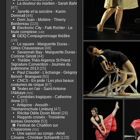
La douleur du martien - Sarah Bahr
[47]
Janette et la sorcière - Karim
Demnatt
[44]
Dom Juan - Molière - Thierry
Bordereau
[115]
Electronic City - Falk Richter - Le
foule complexe
[140]
GEIQ Compagnonnage théâtre
[130]
Le square - Marguerite Duras -
Gilles Chavassieux
[48]
Savannah Bay - Marguerite Duras -
Corinne Ginisti
[44]
Théâtre Théo Argence St Priest -
Signature Convention - Journée du
patrimoine 2013
[25]
Paul Claudel - L'échange - Grégory
Benoit - Brangues
[93]
CNCS - En piste ! Les plus beaux
costumes de cirque
[67]
Textes en l'air - Saint Antoine
l'Abbaye
[691]
Comédies tragiques - Catherine
Anne
[37]
Antigone - Anouilh -
Tilemannschule Limburg
[47]
Récital Odile Dovin Morel
[28]
Regards croisés - Troisième
bureau Grenoble
[53]
Festival de Chatillon sur
Chalaronne
[532]
Une saison au congo - Aimé
Césaire - Christian Schiaretti
[128]