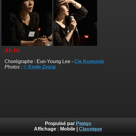
Ah Hi
Chorégraphe : Eun-Young Lee -
Cie Komusin
Photos :
© Emile Zeizig
Propulsé par
Piwigo
Affichage :
Mobile
|
Classique