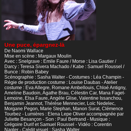
Une puce, épargnez-là
De Naomi Wallace
Mise en scène : Margaux Moulin
Avec : Snelgrave : Emile Faure / Morse : Lisa Gautier /
Darcy : Teresa Sivera Machado / Kabe : Samuel Roussel /
Bunce : Robin Babey
Scénographie : Sasha Walter - Costumes : Léa Champin -
Régie de production costume : Louise Daubas - Atelier
costume : Eva Allegre, Romane Ambellouis, Chloé Antigny,
Ameline Baudoin, Agathe Brau, Célestin Car, Mana Faget-
Lemoine, Elsa Faure, Angèle Glise, Valentine Issanchou,
Benjamin Jeannot, Thérèse Mennecier, Loïc Nedelec,
Morgane Pegon, Marie Stephan, Manon Surat, Clémence
Tourbez - Lumières : Elena Lepe Oliver accompagnée par
Juliette Besançon - Son : Paul Bertrand - Musique :
Grégoire Durif et Samuel Roussel - Vidéo : Corentin
Nagler - Crédit visuel : Sasha Walter