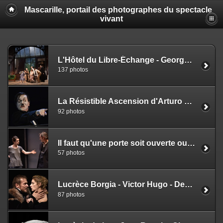
Mascarille, portail des photographes du spectacle
vivant
L'Hôtel du Libre-Échange - Georges Feydeau - Isabelle Nanty
137 photos
La Résistible Ascension d'Arturo Ui - Bertolt Brecht - Katharina Thalbach
92 photos
Il faut qu'une porte soit ouverte ou fermée - Alfred de Musset - Laurent Delvert
57 photos
Lucrèce Borgia - Victor Hugo - Denis Podalydès
87 photos