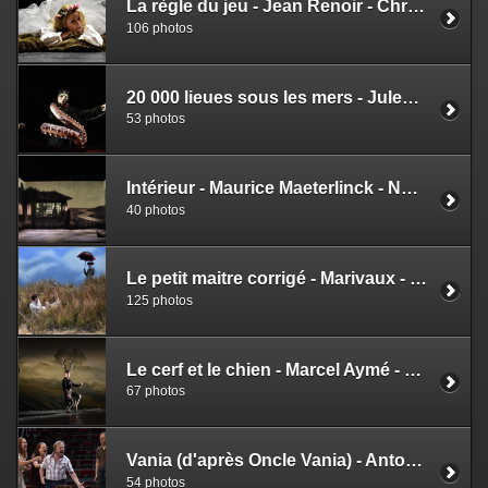
La règle du jeu - Jean Renoir - Christiane Jatahy
106 photos
20 000 lieues sous les mers - Jules Verne - Christian Hecq et Valérie Lesort
53 photos
Intérieur - Maurice Maeterlinck - Nâzim Boudjenah
40 photos
Le petit maitre corrigé - Marivaux - Clément Hervieu-Léger
125 photos
Le cerf et le chien - Marcel Aymé - Véronique Vella
67 photos
Vania (d'après Oncle Vania) - Anton Tchekhov - Julie Deliquet
54 photos