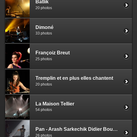
Batlik
20 photos
Dimoné
33 photos
Françoiz Breut
25 photos
Tremplin et en plus elles chantent
20 photos
La Maison Tellier
54 photos
Pan - Arash Sarkechik Didier Bouchet Touma Guittet
26 photos