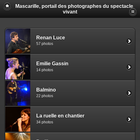
Mascarille, portail des photographes du spectacle
vivant
Renan Luce
57 photos
Emilie Gassin
14 photos
Balmino
22 photos
La ruelle en chantier
34 photos