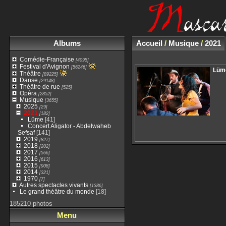
Albums
Accueil
/
Musique
/
2021
Comédie-Française
[4095]
Festival d'Avignon
[56246]
Lüm
Théâtre
[89225]
Danse
[29148]
Théâtre de rue
[525]
Opéra
[2852]
Musique
[3655]
2025
[29]
2021
[182]
Lüme
[41]
Concert Aligator - Abdelwaheb
Sefsaf
[141]
2019
[827]
2018
[202]
2017
[566]
2016
[613]
2015
[908]
2014
[321]
1970
[7]
Autres spectacles vivants
[1386]
Le grand théâtre du monde
[18]
185210 photos
Menu