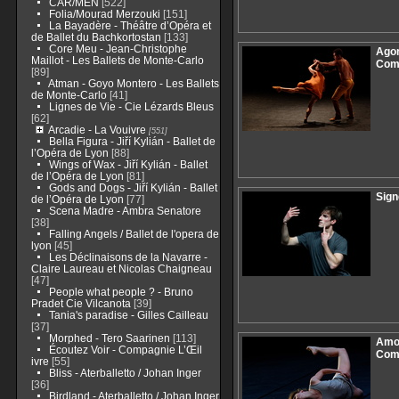
CAR/MEN
[522]
Folia/Mourad Merzouki
[151]
La Bayadère - Théâtre d’Opéra et
de Ballet du Bachkortostan
[133]
Core Meu - Jean-Christophe
Agor
Maillot - Les Ballets de Monte-Carlo
Com
[89]
Atman - Goyo Montero - Les Ballets
de Monte-Carlo
[41]
Lignes de Vie - Cie Lézards Bleus
[62]
Arcadie - La Vouivre
[551]
Bella Figura - Jiří Kylián - Ballet de
l’Opéra de Lyon
[88]
Wings of Wax - Jiří Kylián - Ballet
de l’Opéra de Lyon
[81]
Gods and Dogs - Jiří Kylián - Ballet
Sign
de l’Opéra de Lyon
[77]
Scena Madre - Ambra Senatore
[38]
Falling Angels / Ballet de l'opera de
lyon
[45]
Les Déclinaisons de la Navarre -
Claire Laureau et Nicolas Chaigneau
[47]
People what people ? - Bruno
Pradet Cie Vilcanota
[39]
Tania's paradise - Gilles Cailleau
[37]
Morphed - Tero Saarinen
[113]
Amor
Écoutez Voir - Compagnie L’Œil
Com
ivre
[55]
Bliss - Aterballetto / Johan Inger
[36]
Birdland - Aterballetto / Johan Inger