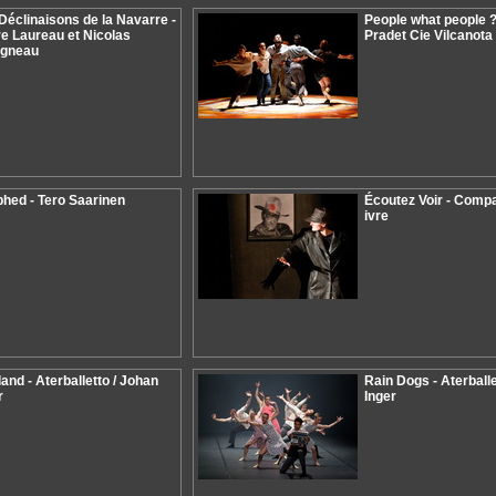
Déclinaisons de la Navarre -
People what people ?
re Laureau et Nicolas
Pradet Cie Vilcanota
igneau
hed - Tero Saarinen
Écoutez Voir - Compa
ivre
land - Aterballetto / Johan
Rain Dogs - Aterballe
r
Inger