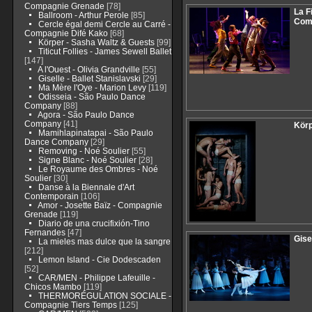
Compagnie Grenade
[78]
La F
Ballroom - Arthur Perole
[85]
Com
Cercle égal demi Cercle au Carré -
Compagnie Difé Kako
[68]
Körper - Sasha Waltz & Guests
[99]
Titicut Follies - James Sewell Ballet
[147]
A l'Ouest - Olivia Grandville
[55]
Giselle - Ballet Stanislavski
[29]
Ma Mère l'Oye - Marion Levy
[119]
Odisseia - São Paulo Dance
Company
[88]
Agora - São Paulo Dance
Company
[41]
Körp
Mamihlapinatapai - São Paulo
Dance Company
[29]
Removing - Noé Soulier
[55]
Signe Blanc - Noé Soulier
[28]
Le Royaume des Ombres - Noé
Soulier
[30]
Danse à la Biennale d'Art
Contemporain
[106]
Amor - Josette Baïz - Compagnie
Grenade
[119]
Diario de una crucifixión-Tino
Fernandes
[47]
Gise
La mieles mas dulce que la sangre
[212]
Lemon Island - Cie Dodescaden
[52]
CAR/MEN - Philippe Lafeuille -
Chicos Mambo
[119]
THERMORÉGULATION SOCIALE -
Compagnie Tiers Temps
[125]