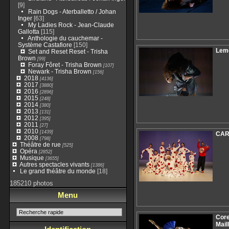
[9]
Rain Dogs - Aterballetto / Johan
Inger
[63]
My Ladies Rock - Jean-Claude
Gallotta
[115]
Anthologie du cauchemar -
Système Castafiore
[150]
Lemo
Set and Reset Reset - Trisha
Brown
[99]
Foray Fôret - Trisha Brown
[107]
Newark - Trisha Brown
[156]
2018
[4136]
2017
[3880]
2016
[2896]
2015
[248]
2014
[380]
2013
[131]
2012
[395]
2011
[27]
2010
[1439]
CAR
2008
[798]
Théâtre de rue
[525]
Opéra
[2852]
Musique
[3655]
Autres spectacles vivants
[1386]
Le grand théâtre du monde
[18]
185210 photos
Menu
Core
Mail