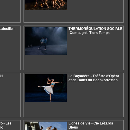
afeuille -
THERMORÉGULATION SOCIALE
-Compagnie Tiers Temps
ki
La Bayadère - Théâtre d’Opéra
et de Ballet du Bachkortostan
o - Les
Lignes de Vie - Cie Lézards
lo
Bleus