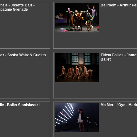
inale - Josette Baïz -
Ballroom - Arthur Pe
pagnie Grenade
er - Sasha Waltz & Guests
Titicut Follies - Jam
Ballet
lle - Ballet Stanislavski
Ma Mère l'Oye - Mar