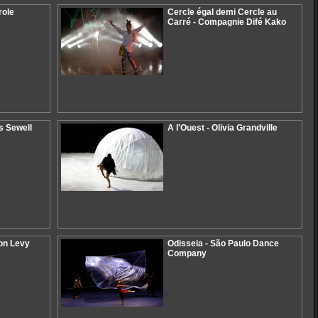
role
Cercle égal demi Cercle au
Carré - Compagnie Difé Kako
es Sewell
A l'Ouest - Olivia Grandville
ion Levy
Odisseia - São Paulo Dance
Company