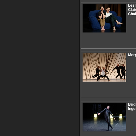
Les 
Clai
Cha
Morp
Bird
Inge