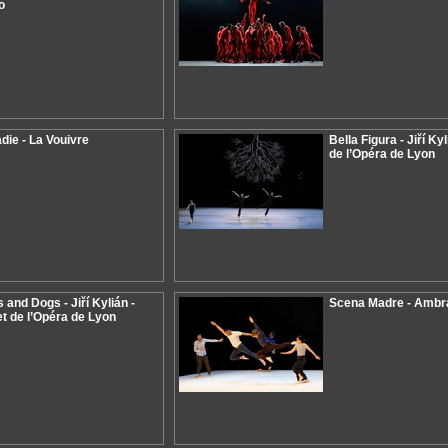
o
die - La Vouivre
Bella Figura - Jiří Kyl
de l’Opéra de Lyon
 and Dogs - Jiří Kylián -
Scena Madre - Ambr
et de l’Opéra de Lyon