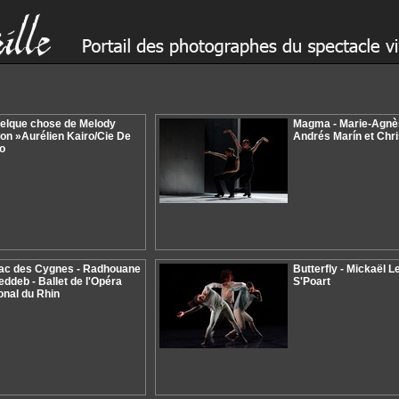
elque chose de Melody
Magma - Marie-Agnès 
on »Aurélien Kairo/Cie De
Andrés Marín et Chri
o
ac des Cygnes - Radhouane
Butterfly - Mickaël L
eddeb - Ballet de l'Opéra
S'Poart
onal du Rhin