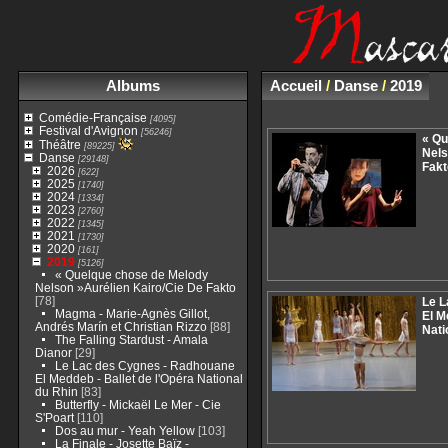
Albums
Accueil
/
Danse
/
2019
Comédie-Française
[4095]
Festival d'Avignon
[56246]
« Qu
Théâtre
[89225]
Nels
Danse
[29148]
Fakt
2026
[622]
2025
[1740]
2024
[1334]
2023
[2760]
2022
[1345]
2021
[1730]
2020
[161]
2019
[5126]
« Quelque chose de Melody
Nelson »Aurélien Kairo/Cie De Fakto
[78]
Le L
Magma - Marie-Agnès Gillot,
El M
Andrés Marín et Christian Rizzo
[88]
Nati
The Falling Stardust - Amala
Dianor
[29]
Le Lac des Cygnes - Radhouane
El Meddeb - Ballet de l'Opéra National
du Rhin
[83]
Butterfly - Mickaël Le Mer - Cie
S'Poart
[110]
Dos au mur - Yeah Yellow
[103]
La Finale - Josette Baïz -