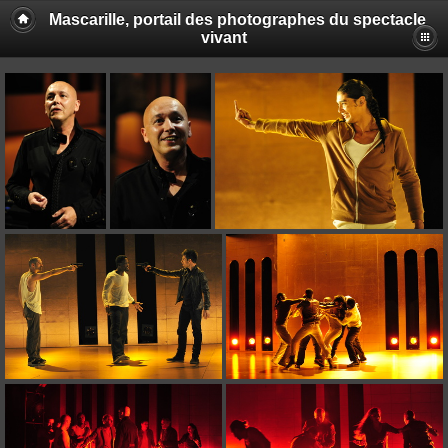
Mascarille, portail des photographes du spectacle
vivant