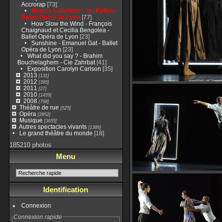
Accrorap
[73]
Heart's Labyrinth - Jiri Kylian -
Ballet Opéra de Lyon
[77]
How Slow the Wind - François
Chaignaud et Cecilia Bengolea -
Ballet Opéra de Lyon
[23]
Sunshine - Emanuel Gat - Ballet
Opéra de Lyon
[23]
What did you say ? - Brahim
Bouchelaghem - Cie Zahrbat
[41]
Exposition Carolyn Carlson
[35]
2013
[131]
2012
[395]
2011
[27]
2010
[1439]
2008
[798]
Théâtre de rue
[525]
Opéra
[2852]
Musique
[3655]
Autres spectacles vivants
[1386]
Le grand théâtre du monde
[18]
185210 photos
Menu
Identification
Connexion
Connexion rapide