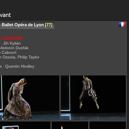
 - Ballet Opéra de Lyon
77
s Labyrinth
 Jiří Kylián
 Antonín Dvořák
op Caboort
 Ossola, Philip Taylor
e : Quentin Hindley