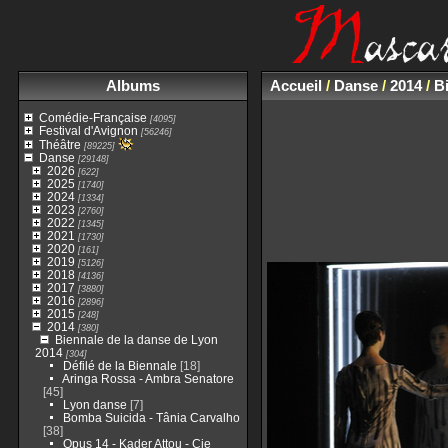
Albums
Accueil
/
Danse
/
2014
/
B
Comédie-Française
[4095]
Festival d'Avignon
[56246]
Théâtre
[89225]
Danse
[29148]
2026
[622]
2025
[1740]
2024
[1334]
2023
[2760]
2022
[1345]
2021
[1730]
2020
[161]
2019
[5126]
2018
[4136]
2017
[3880]
2016
[2896]
2015
[248]
2014
[380]
Biennale de la danse de Lyon
2014
[304]
Défilé de la Biennale
[18]
Aringa Rossa - Ambra Senatore
[45]
Lyon danse
[7]
Bomba Suicida - Tânia Carvalho
[38]
Opus 14 - Kader Attou - Cie