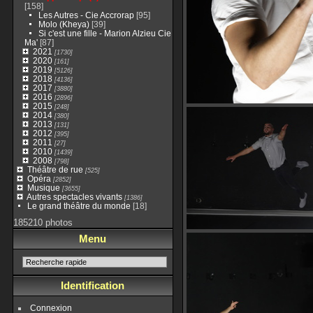
[158]
Les Autres - Cie Accrorap
[95]
Molo (Kheya)
[39]
Si c'est une fille - Marion Alzieu Cie
Ma'
[87]
2021
[1730]
2020
[161]
2019
[5126]
2018
[4136]
2017
[3880]
2016
[2896]
2015
[248]
2014
[380]
2013
[131]
2012
[395]
2011
[27]
2010
[1439]
2008
[798]
Théâtre de rue
[525]
Opéra
[2852]
Musique
[3655]
Autres spectacles vivants
[1386]
Le grand théâtre du monde
[18]
185210 photos
Menu
Identification
Connexion