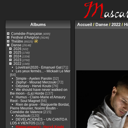
Albums
Accueil
/
Danse
/
2022
/
H
Comédie-Française
[4095]
Festival d'Avignon
[56246]
Théâtre
[89225]
Danse
[29148]
2026
[622]
2025
[1740]
2024
[1334]
2023
[2760]
2022
[1345]
Lovetrain2020 - Emanuel Gat
[71]
Les yeux fermés... - Mickaël Le Mer
[64]
Simple - Ayelen Parolin
[32]
Zéphyr - Mourad Merzouki
[72]
Odyssey - Hervé Koubi
[76]
We should have never walked on
the moon - (La) Horde
[137]
Humus - Claire-Marie et Amaury
Reot - Soul Magnet
[56]
Rien de grave - Marguerite Bordat,
Pierre Meunier, Noémi Boutin -
Comédie de Valence
[215]
Amaitsuki
[120]
DEVELACIONES – UN CANTO A
LOS 4 VIENTOS
[123]
Hippocampe(s) - Hervé Koubi