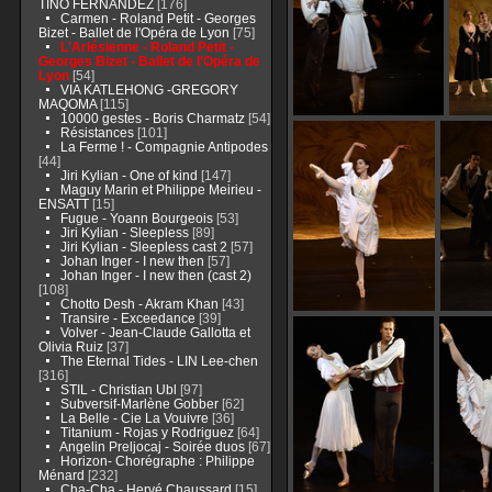
TINO FERNÁNDEZ
[176]
Carmen - Roland Petit - Georges
Bizet - Ballet de l'Opéra de Lyon
[75]
L'Arlésienne - Roland Petit -
Georges Bizet - Ballet de l'Opéra de
Lyon
[54]
VIA KATLEHONG -GREGORY
MAQOMA
[115]
10000 gestes - Boris Charmatz
[54]
Résistances
[101]
La Ferme ! - Compagnie Antipodes
[44]
Jiri Kylian - One of kind
[147]
Maguy Marin et Philippe Meirieu -
ENSATT
[15]
Fugue - Yoann Bourgeois
[53]
Jiri Kylian - Sleepless
[89]
Jiri Kylian - Sleepless cast 2
[57]
Johan Inger - I new then
[57]
Johan Inger - I new then (cast 2)
[108]
Chotto Desh - Akram Khan
[43]
Transire - Exceedance
[39]
Volver - Jean-Claude Gallotta et
Olivia Ruiz
[37]
The Eternal Tides - LIN Lee-chen
[316]
STIL - Christian Ubl
[97]
Subversif-Marlène Gobber
[62]
La Belle - Cie La Vouivre
[36]
Titanium - Rojas y Rodriguez
[64]
Angelin Preljocaj - Soirée duos
[67]
Horizon- Chorégraphe : Philippe
Ménard
[232]
Cha-Cha - Hervé Chaussard
[15]