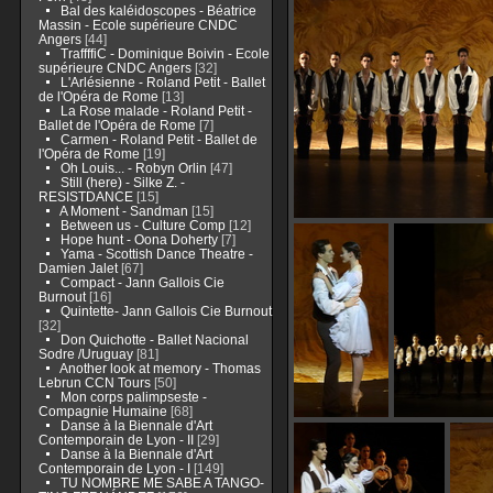
Bal des kaléidoscopes - Béatrice
Massin - Ecole supérieure CNDC
Angers
[44]
TraffffiC - Dominique Boivin - Ecole
supérieure CNDC Angers
[32]
L'Arlésienne - Roland Petit - Ballet
de l'Opéra de Rome
[13]
La Rose malade - Roland Petit -
Ballet de l'Opéra de Rome
[7]
Carmen - Roland Petit - Ballet de
l'Opéra de Rome
[19]
Oh Louis... - Robyn Orlin
[47]
Still (here) - Silke Z. -
RESISTDANCE
[15]
A Moment - Sandman
[15]
Between us - Culture Comp
[12]
Hope hunt - Oona Doherty
[7]
Yama - Scottish Dance Theatre -
Damien Jalet
[67]
Compact - Jann Gallois Cie
Burnout
[16]
Quintette- Jann Gallois Cie Burnout
[32]
Don Quichotte - Ballet Nacional
Sodre /Uruguay
[81]
Another look at memory - Thomas
Lebrun CCN Tours
[50]
Mon corps palimpseste -
Compagnie Humaine
[68]
Danse à la Biennale d'Art
Contemporain de Lyon - II
[29]
Danse à la Biennale d'Art
Contemporain de Lyon - I
[149]
TU NOMBRE ME SABE A TANGO-