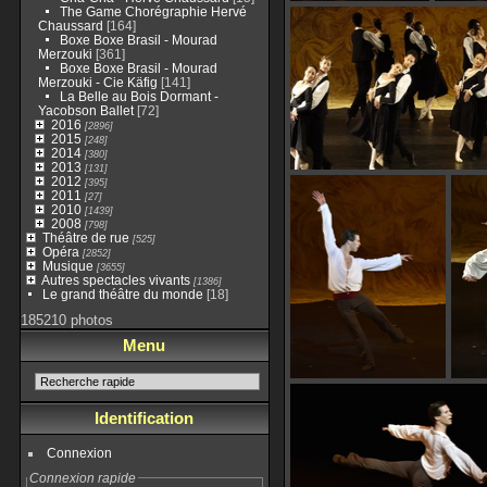
The Game Chorégraphie Hervé
Chaussard
[164]
Boxe Boxe Brasil - Mourad
Merzouki
[361]
Boxe Boxe Brasil - Mourad
Merzouki - Cie Käfig
[141]
La Belle au Bois Dormant -
Yacobson Ballet
[72]
2016
[2896]
2015
[248]
2014
[380]
2013
[131]
2012
[395]
2011
[27]
2010
[1439]
2008
[798]
Théâtre de rue
[525]
Opéra
[2852]
Musique
[3655]
Autres spectacles vivants
[1386]
Le grand théâtre du monde
[18]
185210 photos
Menu
Identification
Connexion
Connexion rapide