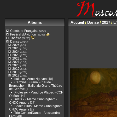
Albums
Accueil
/
Danse
/
2017
/
L'
Comédie-Française
[4095]
Festival d'Avignon
[56246]
Théâtre
[89225]
Danse
[29148]
2026
[622]
2025
[1740]
2024
[1334]
2023
[2760]
2022
[1345]
2021
[1730]
2020
[161]
2019
[5126]
2018
[4136]
2017
[3880]
bal.exe - Anne Nguyen
[40]
Carmina Burana - Claude
Brumachon - Ballet du Grand Théâtre
de Genève
[118]
Professor - Maud Le Pladec - CCN
Orléans
[41]
Inlets 2 - Merce Cunningham -
CNDC Angers
[17]
Beach Birds - Merce Cunningham -
CNDC Angers
[22]
Trio ConcertDance - Alessandra
Ferri
[48]