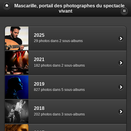
Mascarille, portail des photographes du spectacle
vivant
2025
29 photos dans 2 sous-albums
2021
182 photos dans 2 sous-albums
2019
827 photos dans 5 sous-albums
2018
202 photos dans 3 sous-albums