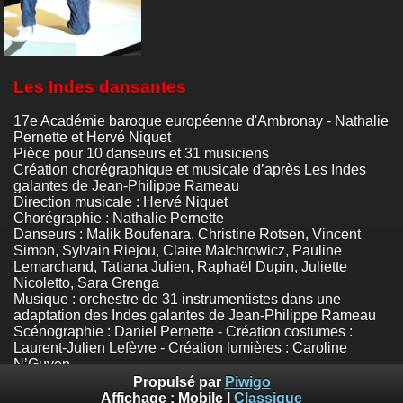
Les Indes dansantes
17e Académie baroque européenne d'Ambronay - Nathalie
Pernette et Hervé Niquet
Pièce pour 10 danseurs et 31 musiciens
Création chorégraphique et musicale d’après Les Indes
galantes de Jean-Philippe Rameau
Direction musicale : Hervé Niquet
Chorégraphie : Nathalie Pernette
Danseurs : Malik Boufenara, Christine Rotsen, Vincent
Simon, Sylvain Riejou, Claire Malchrowicz, Pauline
Lemarchand, Tatiana Julien, Raphaël Dupin, Juliette
Nicoletto, Sara Grenga
Musique : orchestre de 31 instrumentistes dans une
adaptation des Indes galantes de Jean-Philippe Rameau
Scénographie : Daniel Pernette - Création costumes :
Laurent-Julien Lefèvre - Création lumières : Caroline
N’Guyen
Théâtre de Bourg-en-Bresse
Propulsé par
Piwigo
Photos :
© Emile Zeizig
Affichage :
Mobile
|
Classique