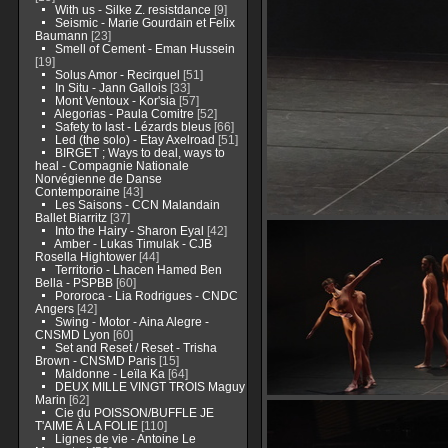
With us - Silke Z. resistdance
[9]
Seismic - Marie Gourdain et Felix
Baumann
[23]
Smell of Cement - Eman Hussein
[19]
Solus Amor - Recirquel
[51]
In Situ - Jann Gallois
[33]
Mont Ventoux - Kor'sia
[57]
Alegorias - Paula Comitre
[52]
Safety to last - Lézards bleus
[66]
Led (the solo) - Etay Axelroad
[51]
BIRGET ; Ways to deal, ways to
heal - Compagnie Nationale
Norvégienne de Danse
Contemporaine
[43]
Les Saisons - CCN Malandain
Ballet Biarritz
[37]
Into the Hairy - Sharon Eyal
[42]
Amber - Lukas Timulak - CJB
Rosella Hightower
[44]
Territorio - Lhacen Hamed Ben
Bella - PSPBB
[60]
Pororoca - Lia Rodrigues - CNDC
Angers
[42]
Swing - Motor - Aina Alegre -
CNSMD Lyon
[60]
Set and Reset / Reset - Trisha
Brown - CNSMD Paris
[15]
Maldonne - Leïla Ka
[64]
DEUX MILLE VINGT TROIS Maguy
Marin
[62]
Cie du POISSON/BUFFLE JE
T'AIME À LA FOLIE
[110]
Lignes de vie - Antoine Le