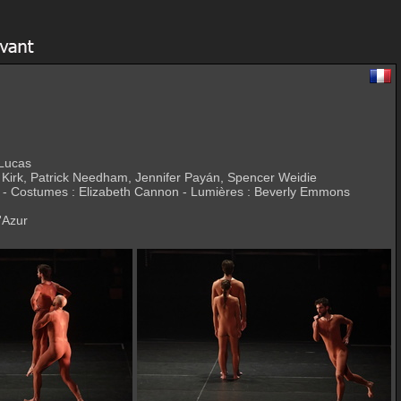
 Lucas
ne Kirk, Patrick Needham, Jennifer Payán, Spencer Weidie
IV - Costumes : Elizabeth Cannon - Lumières : Beverly Emmons
'Azur