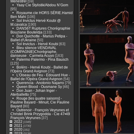
Menestrel
[59]
Yaay Cie Stylistik/Abdou N’Gom
[95]
Royaume.cie HORS SÉRIE.Hamid
Ben Mahi
[106]
Sol Invictus Hervé Koubi @
M.cavalca
[190]
DANS6T Ruptures Chorégraphie
Bouziane Bouteldja
[133]
Don Quichotte - Marius Petipa -
Ballet d'Ukraine
[50]
Sol Invictus - Hervé Koubi
[63]
Bleu silence-VENDAVAL
(COMPAGNIE)Chorégraphe,
danseuse : Carmela Acuyo
[163]
Palermo Palermo - Pina Bausch
[125]
Boléro - Hervé Koubi - Ballet de
l'Opéra Grand Avignon
[73]
L'Oiseau de Feu - Edouard Hue -
Ballet de l'Opéra Grand Avignon
[54]
Querencia - Anotonio Najarro
[79]
Queen Blood - Ousmane Sy
[46]
Don Juan - Johan Inger -
Aterballetto
[75]
Rouge [les quatre saisons] -
Pauline Bayard - Minuit, Cie Pauline
Bayard
[80]
Outrenoir - François Veyrunes et
Christel Brink Przygodda - Cie 47•49
François Veyrunes
[37]
2022
[1345]
2021
[1730]
2020
[161]
2019
[5126]