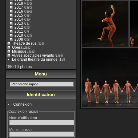
2018
[4136]
2017
[3880]
2016
[2896]
2015
[248]
2014
[380]
2013
[131]
2012
[395]
2011
[27]
2010
[1439]
2008
[798]
Théâtre de rue
[525]
Opéra
[2852]
Musique
[3655]
Autres spectacles vivants
[1386]
Le grand théâtre du monde
[18]
185210 photos
Menu
Identification
Connexion
Connexion rapide
Nom d'utilisateur
Mot de passe