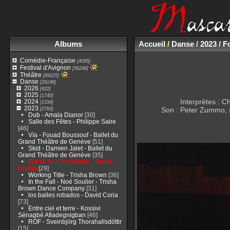
Albums
Accueil
/
Danse
/
2023
/
Fo
Comédie-Française
[4095]
Festival d'Avignon
[56246]
Théâtre
[89225]
Danse
[29148]
2026
[622]
2025
[1740]
Interprètes : C
2024
[1334]
2023
[2760]
Son : Peter Zummo, s
Dub - Amala Dianor
[30]
Salle des Fêtes - Philippe Saire
[46]
Vïa - Fouad Boussouf - Ballet du
Grand Théâtre de Genève
[51]
Skid - Damien Jalet - Ballet du
Grand Théâtre de Genève
[35]
For M. G. : The Movie - Trisha
Brown
[29]
Working Title - Trisha Brown
[36]
In the Fall - Noé Soulier - Trisha
Brown Dance Company
[31]
los bailes robados - David Coria
[73]
Entre ciel et terre - Kossivi
Sénagbé Afiadegnigban
[46]
ROF - Sveinbjörg Thorahallsdóttir
[15]