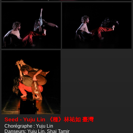
Seed - Yuju Lin 《種》林祐如 臺灣
Chorégraphe : Yuju Lin
Danseurs: Yuju Lin, Shai Tamir