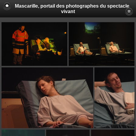
Mascarille, portail des photographes du spectacle
vivant