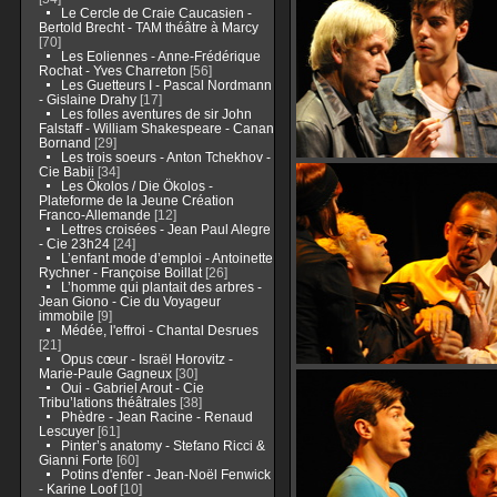
Le Cercle de Craie Caucasien -
Bertold Brecht - TAM théâtre à Marcy
[70]
Les Eoliennes - Anne-Frédérique
Rochat - Yves Charreton
[56]
Les Guetteurs I - Pascal Nordmann
- Gislaine Drahy
[17]
Les folles aventures de sir John
Falstaff - William Shakespeare - Canan
Bornand
[29]
Les trois soeurs - Anton Tchekhov -
Cie Babii
[34]
Les Ökolos / Die Ökolos -
Plateforme de la Jeune Création
Franco-Allemande
[12]
Lettres croisées - Jean Paul Alegre
- Cie 23h24
[24]
L’enfant mode d’emploi - Antoinette
Rychner - Françoise Boillat
[26]
L’homme qui plantait des arbres -
Jean Giono - Cie du Voyageur
immobile
[9]
Médée, l'effroi - Chantal Desrues
[21]
Opus cœur - Israël Horovitz -
Marie-Paule Gagneux
[30]
Oui - Gabriel Arout - Cie
Tribu’lations théâtrales
[38]
Phèdre - Jean Racine - Renaud
Lescuyer
[61]
Pinter’s anatomy - Stefano Ricci &
Gianni Forte
[60]
Potins d'enfer - Jean-Noël Fenwick
- Karine Loof
[10]