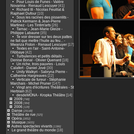
Pour Louis de Funes - Valère
Novarina - Renaud Lescuyer
[41]
Richard III - Nicolas Feuillat &
Raphael Dufour
[10]
Sous les racines des pissenlits -
Patrick Kermann & Jean-Pierre
Martinez - Les Tintim'arts
[26]
Tarnac - Jean-Marie Gleize -
Philippe Labaune
[35]
Te voir dresser sur tes deux pattes
ne fait que mettre l’huile au feu... -
Mwanza Fiston - Renaud Lescuyer
[17]
Textes en l'air - Saint-Antoine-
l'Abbaye
[42]
Turbulences et petits détails -
Denise Bonal - Olivier Quenard
[18]
Un riche, trois pauvres - Louis
Calafert - Daniel Jové
[30]
Unity Walkyri - Sabryna Pierre -
Catherine Hargreaves
[22]
Verticale de fureur - Stéphanie
Marchais - Michel Pruner
[147]
Vingt ans d'écritures Théâtrales - St
Herblain
[62]
desdeMONA - Kropka Théâtre
[14]
2009
[748]
2008
[384]
2006
[128]
Danse
[29148]
Théâtre de rue
[525]
Opéra
[2852]
Musique
[3655]
Autres spectacles vivants
[1386]
Le grand théâtre du monde
[18]