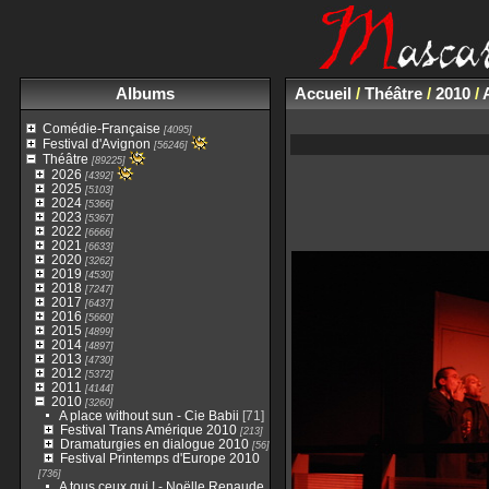
Albums
Accueil
/
Théâtre
/
2010
/
Comédie-Française
[4095]
Festival d'Avignon
[56246]
Théâtre
[89225]
2026
[4392]
2025
[5103]
2024
[5366]
2023
[5367]
2022
[6666]
2021
[6633]
2020
[3262]
2019
[4530]
2018
[7247]
2017
[6437]
2016
[5660]
2015
[4899]
2014
[4897]
2013
[4730]
2012
[5372]
2011
[4144]
2010
[3260]
A place without sun - Cie Babii
[71]
Festival Trans Amérique 2010
[213]
Dramaturgies en dialogue 2010
[56]
Festival Printemps d'Europe 2010
[736]
A tous ceux qui ! - Noëlle Renaude