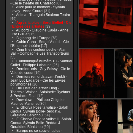
- Cie le théâtre du Charrado
[63]
Alice pour le moment - Sylvain
Levey - Anne Courel
[31]
Anima - Triangolo Scaleno Teatro
[49]
Après la pluie - Sergi Belbel - Cie
l’Entrée des artistes
[39]
Au bord - Claudine Galéa - Anne
Lise Guillet
[15]
Big bang de l Europe
[78]
Cahin Caha - Serge Valletti - Cie
l’Entonnoir théâtre
[17]
Cinq filles couleur pêche - Alan
Ball - Compagnie Les Transporteurs
[55]
Communiqué numéro 10 - Samuel
Gallet - Philippe Labaune
[25]
Derniers cris - Guy Foissy - Cie le
Valet de coeur
[19]
Derniers remords avant l’oubli -
Jean Luc Lagarce - Cie les Envies
polymorphes
[20]
Die Liste der letzten Ding -
Theresia Walser - Antoinette Rychner
& Pestacle Fatal
[12]
Downtown - Philippe Chignier -
Maurice Martenet
[36]
El Ghorva Pose ta valise - Salah
Gaoua, Sylvain Bolle-Reddat &
Géraldine Bénichou
[54]
El Ghorva Pose ta valise II - Salah
Gaoua, Sylvain Bolle-Reddat &
Géraldine Bénichou
[60]
Europe ne se souvient plus -