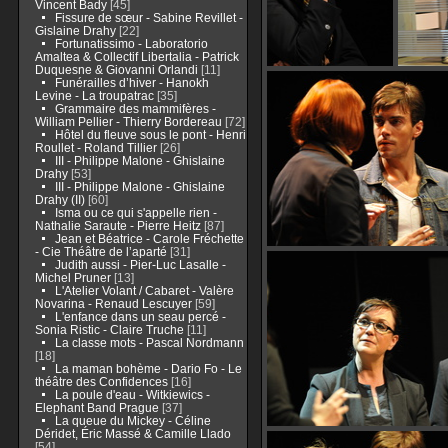
Vincent Bady
[45]
Fissure de sœur - Sabine Revillet -
Gislaine Drahy
[22]
Fortunatissimo - Laboratorio
Amaltea & Collectif Libertalia - Patrick
Duquesne & Giovanni Orlandi
[11]
Funérailles d’hiver - Hanokh
Levine - La troupatrac
[35]
Grammaire des mammifères -
William Pellier - Thierry Bordereau
[72]
Hôtel du fleuve sous le pont - Henri
Roullet - Roland Tillier
[26]
III - Philippe Malone - Ghislaine
Drahy
[53]
III - Philippe Malone - Ghislaine
Drahy (II)
[60]
Isma ou ce qui s'appelle rien -
Nathalie Saraute - Pierre Heitz
[87]
Jean et Béatrice - Carole Fréchette
- Cie Théâtre de l’aparté
[31]
Judith aussi - Pier-Luc Lasalle -
Michel Pruner
[13]
L'Atelier Volant / Cabaret - Valère
Novarina - Renaud Lescuyer
[59]
L'enfance dans un seau percé -
Sonia Ristic - Claire Truche
[11]
La classe mots - Pascal Nordmann
[18]
La maman bohème - Dario Fo - Le
théâtre des Confidences
[16]
La poule d'eau - Witkiewics -
Elephant Band Prague
[37]
La queue du Mickey - Céline
Déridet, Éric Massé & Camille Llado
[54]