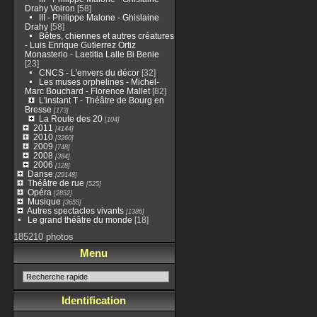
Drahy Voiron
[58]
III - Philippe Malone - Ghislaine
Drahy
[58]
Bêtes, chiennes et autres créatures
- Luis Enrique Gutierrez Ortiz
Monasterio - Laetitia Lalle Bi Benie
[23]
CNCS - L'envers du décor
[32]
Les muses orphelines - Michel-
Marc Bouchard - Florence Mallet
[82]
L'instant T - Théâtre de Bourg en
Bresse
[173]
La Route des 20
[104]
2011
[4144]
2010
[3260]
2009
[748]
2008
[384]
2006
[128]
Danse
[29148]
Théâtre de rue
[525]
Opéra
[2852]
Musique
[3655]
Autres spectacles vivants
[1386]
Le grand théâtre du monde
[18]
185210 photos
Menu
Identification