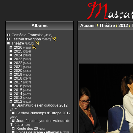
Albums
Accueil
/
Théâtre
/
2012
/
Comédie-Française
[4095]
Festival d'Avignon
[56246]
Théâtre
[89225]
2026
[4392]
2025
[5103]
2024
[5366]
2023
[5367]
2022
[6666]
2021
[6633]
2020
[3262]
2019
[4530]
2018
[7247]
2017
[6437]
2016
[5660]
2015
[4899]
2014
[4897]
2013
[4730]
2012
[5372]
Dramaturgies en dialogue 2012
[247]
Festival Printemps d'Europe 2012
[815]
Journées de Lyon des Auteurs de
Théâtre
[236]
Route des 20
[182]
Envies de scène - Albertville
[157]