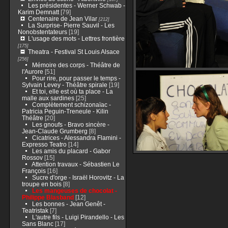
Les présidentes - Werner Schwab -
Karim Demnatt
[79]
Centenaire de Jean Vilar
[212]
La Surprise- Pierre Sauvil - Les
Nonobstentateurs
[19]
L'usage des mots - Lettres frontière
[175]
Theatra - Festival St Louis Alsace
[256]
Mémoire des corps - Théâtre de
l'Aurore
[51]
Pour rire, pour passer le temps -
Sylvain Levey - Théâtre spirale
[19]
Et toi, elle est où ta place - La
malle aux sardines
[25]
Complètement schizonaïac -
Patricia Peguin-Treneule - Kilin
Théâtre
[20]
Les gnoufs - Bravo sincère -
Jean-Claude Grumberg
[8]
Cicatrices - Alessandra Flamini -
Expresso Teatro
[14]
Les amis du placard - Gabor
Rossov
[15]
Attention travaux - Sébastien Le
François
[16]
Sucre d'orge - Israël Horovitz - La
troupe en bois
[8]
Les mangeuses de chocolat -
Philippe Blasband
[12]
Les bonnes - Jean Genêt -
Teatristak
[7]
L'autre fils - Luigi Pirandello - Les
Sans Blanc
[17]