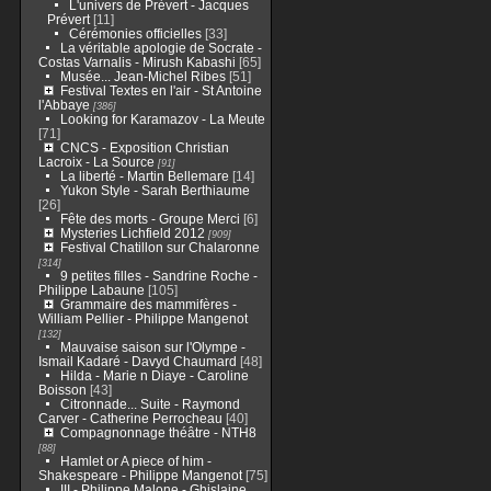
L'univers de Prévert - Jacques
Prévert
[11]
Cérémonies officielles
[33]
La véritable apologie de Socrate -
Costas Varnalis - Mirush Kabashi
[65]
Musée... Jean-Michel Ribes
[51]
Festival Textes en l'air - St Antoine
l'Abbaye
[386]
Looking for Karamazov - La Meute
[71]
CNCS - Exposition Christian
Lacroix - La Source
[91]
La liberté - Martin Bellemare
[14]
Yukon Style - Sarah Berthiaume
[26]
Fête des morts - Groupe Merci
[6]
Mysteries Lichfield 2012
[909]
Festival Chatillon sur Chalaronne
[314]
9 petites filles - Sandrine Roche -
Philippe Labaune
[105]
Grammaire des mammifères -
William Pellier - Philippe Mangenot
[132]
Mauvaise saison sur l'Olympe -
Ismail Kadaré - Davyd Chaumard
[48]
Hilda - Marie n Diaye - Caroline
Boisson
[43]
Citronnade... Suite - Raymond
Carver - Catherine Perrocheau
[40]
Compagnonnage théâtre - NTH8
[88]
Hamlet or A piece of him -
Shakespeare - Philippe Mangenot
[75]
III - Philippe Malone - Ghislaine