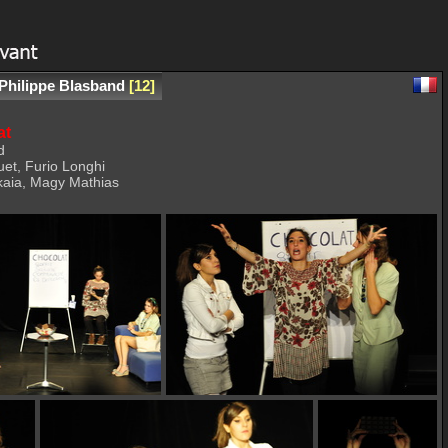
Philippe Blasband
12
at
d
quet, Furio Longhi
kaia, Magy Mathias