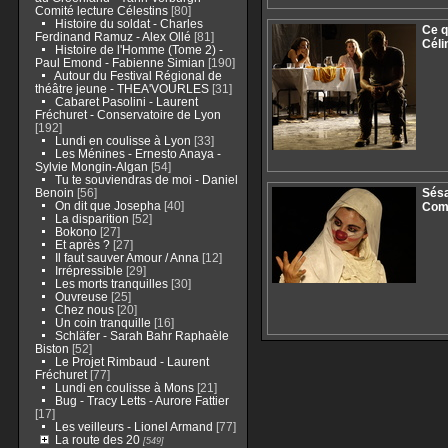
Comité lecture Célestins
[80]
Histoire du soldat - Charles
Ce q
Ferdinand Ramuz - Alex Ollé
[81]
Céli
Histoire de l'Homme (Tome 2) -
Paul Emond - Fabienne Simian
[190]
Autour du Festival Régional de
théâtre jeune - THEA'VOURLES
[31]
Cabaret Pasolini - Laurent
Fréchuret - Conservatoire de Lyon
[192]
Lundi en coulisse à Lyon
[33]
Les Ménines - Ernesto Anaya -
Sylvie Mongin-Algan
[54]
Tu te souviendras de moi - Daniel
Benoin
[56]
Sésa
On dit que Josepha
[40]
Com
La disparition
[52]
Bokono
[27]
Et après ?
[27]
Il faut sauver Amour / Anna
[12]
Irrépressible
[29]
Les morts tranquilles
[30]
Ouvreuse
[25]
Chez nous
[20]
Un coin tranquille
[16]
Schläfer - Sarah Bahr Raphaèle
Biston
[52]
Le Projet Rimbaud - Laurent
Fréchuret
[77]
Lundi en coulisse à Mons
[21]
Bug - Tracy Letts - Aurore Fattier
[17]
Les veilleurs - Lionel Armand
[77]
La route des 20
[549]