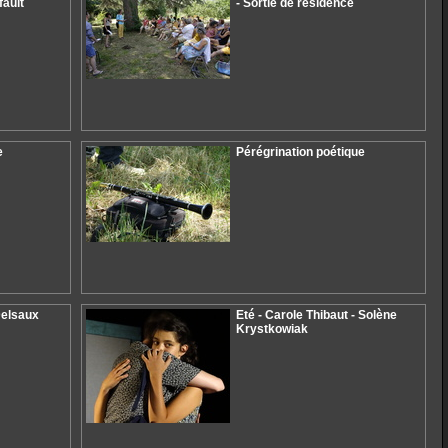
fault
- Sortie de résidence
e
Pérégrination poétique
Delsaux
Eté - Carole Thibaut - Solène
Krystkowiak