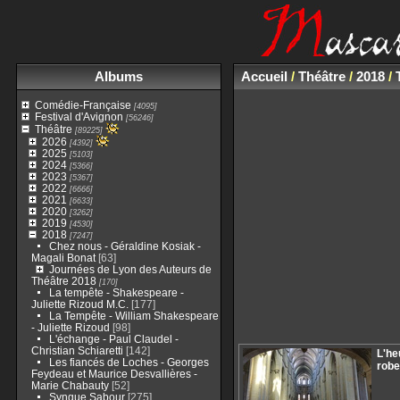
Albums
Accueil
/
Théâtre
/
2018
/
Comédie-Française
[4095]
Festival d'Avignon
[56246]
Théâtre
[89225]
2026
[4392]
2025
[5103]
2024
[5366]
2023
[5367]
2022
[6666]
2021
[6633]
2020
[3262]
2019
[4530]
2018
[7247]
Chez nous - Géraldine Kosiak -
Magali Bonat
[63]
Journées de Lyon des Auteurs de
Théâtre 2018
[170]
La tempête - Shakespeare -
Juliette Rizoud M.C.
[177]
La Tempête - William Shakespeare
- Juliette Rizoud
[98]
L'échange - Paul Claudel -
Christian Schiaretti
[142]
L'he
Les fiancés de Loches - Georges
robe
Feydeau et Maurice Desvallières -
Marie Chabauty
[52]
Syngue Sabour
[275]