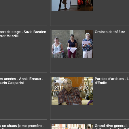
ort de stage - Suzie Bastien
Graines de théâtre
ctor Mazzilli
es années - Annie Ernaux -
Paroles d’artistes - 
urin Gasparini
d’Emile
 ce chaos je me promène -
Grand rêve général 