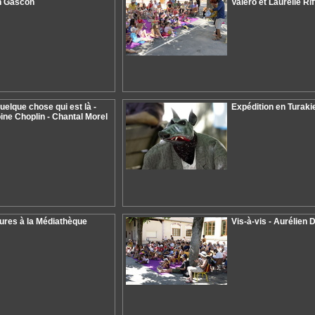
n Gascon
Valéro et Laurélie Rif
uelque chose qui est là -
Expédition en Turaki
ine Choplin - Chantal Morel
ures à la Médiathèque
Vis-à-vis - Aurélien 