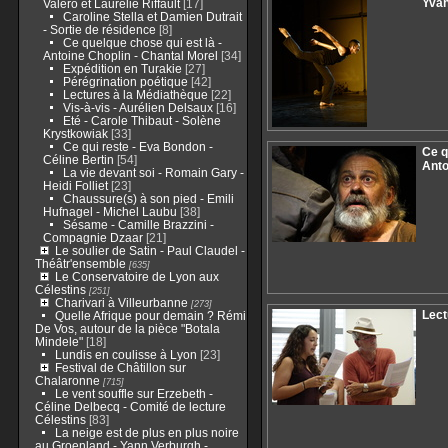
Yva
Valéro et Laurélie Riffault
[17]
Caroline Stella et Damien Dutrait
- Sortie de résidence
[8]
Ce quelque chose qui est là -
Antoine Choplin - Chantal Morel
[34]
Expédition en Turakie
[27]
Pérégrination poétique
[42]
Lectures à la Médiathèque
[22]
Vis-à-vis - Aurélien Delsaux
[16]
Eté - Carole Thibaut - Solène
Krystkowiak
[33]
Ce qui reste - Eva Bondon -
Ce q
Céline Bertin
[54]
Anto
La vie devant soi - Romain Gary -
Heidi​ Folliet
[23]
Chaussure(s) à son pied - Emili
Hufnagel - Michel Laubu
[38]
Sésame - Camille Brazzini -
Compagnie Dzaar
[21]
Le soulier de Satin - Paul Claudel -
Théâtr'ensemble
[635]
Le Conservatoire de Lyon aux
Célestins
[251]
Charivari à Villeurbanne
[273]
Lect
Quelle Afrique pour demain ? Rémi
De Vos, autour de la pièce "Botala
Mindele"
[18]
Lundis en coulisse à Lyon
[23]
Festival de Châtillon sur
Chalaronne
[715]
Le vent souffle sur Erzebeth -
Céline Delbecq - Comité de lecture
Célestins
[83]
La neige est de plus en plus noire
au Groenland - Yann Verburgh -