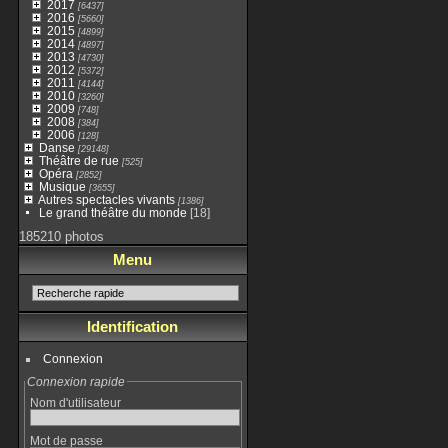
2017
[6437]
2016
[5660]
2015
[4899]
2014
[4897]
2013
[4730]
2012
[5372]
2011
[4144]
2010
[3260]
2009
[748]
2008
[384]
2006
[128]
Danse
[29148]
Théâtre de rue
[525]
Opéra
[2852]
Musique
[3655]
Autres spectacles vivants
[1386]
Le grand théâtre du monde
[18]
185210 photos
Menu
Identification
Connexion
Connexion rapide
Nom d'utilisateur
Mot de passe