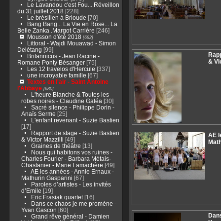
Le Lavandou c'est Fou... Réveillon
du 31 juillet 2018
[228]
Le brésilien à Brioude
[70]
Bang Bang... La Vie en Rose... La
Belle Zanka .Margot Carrière
[246]
Mousson d'été 2018
[682]
Littoral - Wajdi Mouawad - Simon
Delétang
[99]
Rapp
Britannicus - Jean Racine -
& Vi
Romane Ponty Bésanger
[75]
Les 12 travelos d'Hercule
[337]
une incroyable famille
[67]
Textes en l'air - Saint Antoine
l'Abbaye
[680]
L'heure Blanche & Toutes les
robes noires - Claudine Galéa
[30]
Sacré silence - Philippe Dorin -
Anaïs Serme
[25]
L'enfant revenant - Suzie Bastien
[17]
Rapport de stage - Suzie Bastien
AE l
& Victor Mazzilli
[49]
Math
Graines de théâtre
[13]
Nous qui habitons vos ruines -
Charles Fourier - Barbara Métais-
Chastanier - Marie Lamachère
[49]
AE les années - Annie Ernaux -
Mathurin Gasparini
[67]
Paroles d’artistes - Les invités
d’Emile
[19]
Eric Frasiak quartet
[16]
Dans ce chaos je me promène -
Yvan Gascon
[60]
Dans
Grand rêve général - Damien