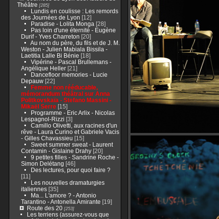
Théâtre
[285]
Lundis en coulisse : Les remords
des Journées de Lyon
[12]
Paradise - Lolita Monga
[28]
Pas loin d'une éternité - Eugène
Durif - Yves Charreton
[20]
Au nom du père, du fils et de J. M.
Weston - Julien Mabiala Bissila -
Laetitia Lalle Bi Bénie
[18]
Vipérine - Pascal Brullemans -
Angélique Heller
[21]
Dancefloor memories - Lucie
Depauw
[22]
Femme non rééducable,
mémorandum théâtral sur Anna
Politkovskaïa - Stefano Massini -
Mikaël Serre
[15]
Programme - Eric Arlix - Nicolas
Lespagnol-Rizzi
[3]
Camillo Olivetti, aux racines d'un
rêve - Laura Curino et Gabriele Vacis
- Gilles Chavassieu
[15]
Sweet summer sweat - Laurent
Contamin - Gislaine Drahy
[20]
9 petites filles - Sandrine Roche -
Simon Delétang
[46]
Des lectures, pour quoi faire ?
[11]
Les nouvelles dramaturgies
italiennes
[35]
Ma... L'amore ? - Antonio
Tarantino - Antonella Amirante
[19]
Route des 20
[253]
Les terriens (assurez-vous que