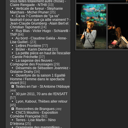
vous faites totalement autre chose) -
Claire Rengade - NTH8
[33]
Verticale de fureur - Stéphanie
Marchais - Michel Pruner
[35]
Ca va ? Combien de "ça va"
faudrait-il pour que ça aille vraiment ? -
Jean-Claude Grumberg - Alain Bert et
Christian Taponard
[24]
Ruy Blas - Victor Hugo - Schiaretti -
TNP
[84]
Au bord - Claudine Galéa - Anne-
Lise Guillet -
[23]
Lettres Frontière
[77]
Brûler - Karim Demnatt
[33]
La petite pièce en haut de l'escalier
- Carole Fréchette
[37]
La sagesse des fleuves -
Compagnie des Foussages
[29]
Désarmés de Sébastien Joanniez -
Gislaine Drahy
[34]
Ouverture de la saison 1 Egalité
Homme / Femme dans le spectacle
vivant
[81]
Textes en l'air - St Antoine l'Abbaye
[464]
30 juin 2011, 70 ans de l'ENSATT
[57]
Lyon, Kaboul, Thèbes aller retour
[45]
Rencontres de Brangues
[289]
CNCS Moulins - Exposition
Comédie Française
[92]
Terres - Lise Martin - Nino
D’Introna
[25]
Grammaire des mammifères -