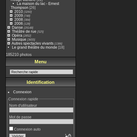
La maison du lac - Ernest
Thompson
[26]
2010
[3260]
2009
[748]
2008
[384]
2006
[128]
Danse
[29148]
Théâtre de rue
[525]
Opéra
[2852]
Musique
[3655]
Autres spectacles vivants
[1386]
Le grand théâtre du monde
[18]
185210 photos
Menu
Identification
Connexion
Connexion rapide
Nom d'utilisateur
Mot de passe
Connexion auto