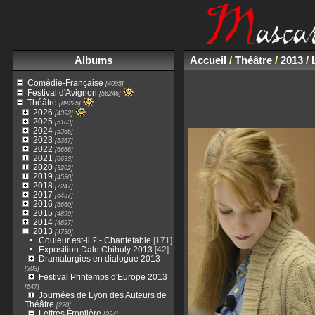
Albums
Accueil
/
Théâtre
/
2013
/
Comédie-Française
[4095]
Festival d'Avignon
[56246]
Théâtre
[89225]
2026
[4392]
2025
[5103]
2024
[5366]
2023
[5367]
2022
[6666]
2021
[6633]
2020
[3262]
2019
[4530]
2018
[7247]
2017
[6437]
2016
[5660]
2015
[4899]
2014
[4897]
2013
[4730]
Couleur est-il ? - Chantefable
[171]
Exposition Dale Chihuly 2013
[42]
Dramaturgies en dialogue 2013
[303]
Festival Printemps d'Europe 2013
[647]
Journées de Lyon des Auteurs de
Théâtre
[220]
Lettres Frontière
[294]