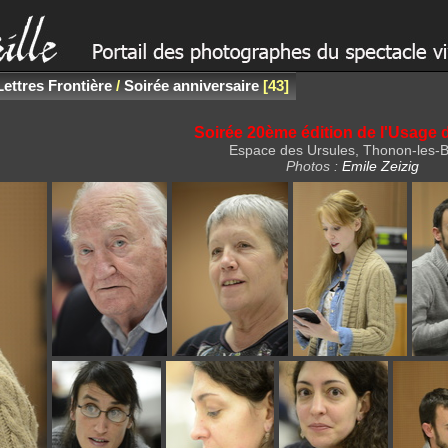
Lettres Frontière
/
Soirée anniversaire
43
Soirée 20ème édition de l'Usage 
Espace des Ursules, Thonon-les-B
Photos :
Emile Zeizig