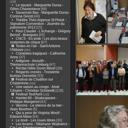
[130]
Le square - Marguerite Duras -
Gilles Chavassieux
[48]
Savannah Bay - Marguerite Duras -
Corinne Ginisti
[44]
Théâtre Théo Argence St Priest -
Signature Convention - Journée du
patrimoine 2013
[25]
Paul Claudel - L'échange - Grégory
Benoit - Brangues
[93]
CNCS - En piste ! Les plus beaux
costumes de cirque
[67]
Textes en l'air - Saint Antoine
l'Abbaye
[691]
Comédies tragiques - Catherine
Anne
[37]
Antigone - Anouilh -
Tilemannschule Limburg
[47]
Récital Odile Dovin Morel
[28]
Regards croisés - Troisième
bureau Grenoble
[53]
Festival de Chatillon sur
Chalaronne
[532]
Une saison au congo - Aimé
Césaire - Christian Schiaretti
[128]
Festival Text'Avril
[105]
Hamlet 60 - Shakespeare -
Philippe Mangenot
[42]
Vercors - Le silence de la mer -
Alain Bourbon
[5]
Qui a peur de Virginia Woolf -
Edward Albee
[54]
Le doré - Les roues libres
[30]
Les forains - Stéphane Wojtowicz -
Cie Les Déméningeurs
[34]