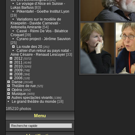
Le voyage d’Alice en Suisse -
Lukas Barfuss
[83]
Pilkentafel - Goethe Institut Lyon
[19]
Variations sur le modèle de
Kraepelin - Davide Carnevali -
Antonella Amirante
[54]
Cassé - Rémi De Vos - Béatrice
Croquet
[39]
Cyrano project - Jérôme Sauvion
[25]
La route des 20
[261]
Cahier d'un retour au pays natal -
Aimé Césaire - Renaud Lescuyer
[33]
2012
[5372]
2011
[4144]
2010
[3260]
2009
[748]
2008
[384]
2006
[128]
Danse
[29148]
Théâtre de rue
[525]
Opéra
[2852]
Musique
[3655]
Autres spectacles vivants
[1386]
Le grand théâtre du monde
[18]
185210 photos
Menu