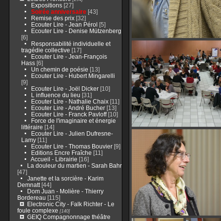
Expositions
[27]
Soirée anniversaire
[43]
Remise des prix
[32]
Ecouter Lire - Jean Pérol
[5]
Ecouter Lire - Denise Mützenberg
[6]
Responsabilité individuelle et
tragédie collective
[17]
Ecouter Lire - Jean-François
Hass
[6]
Un chemin de poésie
[13]
Ecouter Lire - Hubert Mingarelli
[9]
Ecouter Lire - Joël Dicker
[10]
L influence du lieu
[31]
Ecouter Lire - Nathalie Chaix
[11]
Ecouter Lire - André Bucher
[13]
Ecouter Lire - Franck Pavloff
[10]
Force de l'imaginaire et énergie
littéraire
[14]
Ecouter Lire - Julien Dufresne-
Lamy
[11]
Ecouter Lire - Thomas Bouvier
[9]
Editions Encre Fraîche
[11]
Accueil - Librairie
[16]
La douleur du martien - Sarah Bahr
[47]
Janette et la sorcière - Karim
Demnatt
[44]
Dom Juan - Molière - Thierry
Bordereau
[115]
Electronic City - Falk Richter - Le
foule complexe
[140]
GEIQ Compagnonnage théâtre