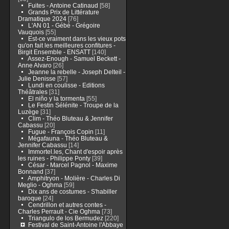
Fuites - Antoine Catinaud
[58]
Grands Prix de Littérature
Dramatique 2024
[76]
L'AN 01 - Gébé - Grégoire
Vauquois
[55]
Est-ce vraiment dans les vieux pots
qu'on fait les meilleures confitures -
Birgit Ensemble - ENSATT
[140]
Assez-Enough - Samuel Beckett -
Anne Alvaro
[26]
Jeanne la rebelle - Joseph Delteil -
Julie Denisse
[57]
Lundi en coulisse - Editions
Théâtrales
[31]
El niño y la tormenta
[55]
Le Festin Sélénite - Troupe de la
Luzège
[31]
Clim - Théo Bluteau & Jennifer
Cabassu
[20]
Fugue - François Copin
[11]
Mégafauna - Théo Bluteau &
Jennifer Cabassu
[14]
Immortel.les, Chant d'espoir après
les ruines - Philippe Ponty
[39]
César - Marcel Pagnol - Maxime
Bonnand
[37]
Amphitryon - Molière - Charles Di
Meglio - Oghma
[59]
Dix ans de costumes - S'habiller
baroque
[24]
Cendrillon et autres contes -
Charles Perrault - Cie Oghma
[73]
Triangulo de los Bermudez
[220]
Festival de Saint-Antoine l'Abbaye