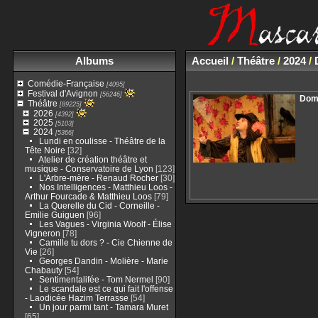
Albums
Accueil
/
Théâtre
/
2024
/
Comédie-Française
[4095]
Festival d'Avignon
[56246]
Dom
Théâtre
[89225]
2026
[4392]
2025
[5103]
2024
[5366]
Lundi en coulisse - Théâtre de la
Tête Noire
[32]
Atelier de création théâtre et
musique - Conservatoire de Lyon
[123]
L'Arbre-mère - Renaud Rocher
[30]
Nos Intelligences - Matthieu Loos -
Arthur Fourcade & Matthieu Loos
[79]
La Querelle du Cid - Corneille -
Emilie Guiguen
[96]
Les Vagues - Virginia Woolf - Élise
Vigneron
[78]
Camille tu dors ? - Cie Chienne de
Vie
[26]
Georges Dandin - Molière - Marie
Chabauty
[54]
Sentimentalifée - Tom Nermel
[90]
Le scandale est ce qui fait l'offense
- Laodicée Hazim Terrasse
[54]
Un jour parmi tant - Tamara Muret
[65]