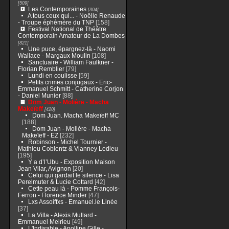
[509]
Les Contemporaines
[304]
A tous ceux qui... - Noëlle Renaude
- Troupe éphémère du TNP
[158]
Festival National de Théâtre
Contemporain Amateur de La Dombes
[821]
Une puce, épargnez-là - Naomi
Wallace - Margaux Moulin
[108]
Sanctuaire - William Faulkner -
Florian Remblier
[79]
Lundi en coulisse
[59]
Petits crimes conjugaux - Eric-
Emmanuel Schmitt - Catherine Corjon
- Daniel Munier
[88]
Dom Juan - Molière - Macha
Makeïeff
[420]
Dom Juan. Macha Makeïeff MC
[188]
Dom Juan - Molière - Macha
Makeïeff - EZ
[232]
Robinson - Michel Tournier -
Mathieu Coblentz & Vianney Ledieu
[195]
Y a d’l’Ubu - Exposition Maison
Jean Vilar, Avignon
[20]
Celui qui gardait le silence - Lisa
Perelmuter & Lucie Cottard
[42]
Cette peau là - Pomme François-
Ferron - Florence Minder
[47]
Lxs Assoiffxs - Emanuel.le Linée
[37]
La Villa - Alexis Mullard -
Emmanuel Meirieu
[49]
L'Indisable - Apolline Gille -