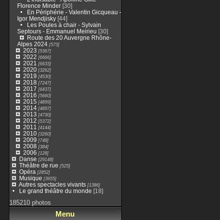
Florence Minder
[30]
En Périphérie - Valentin Gicqueau -
Igor Mendjisky
[44]
Les Poules à chair - Sylvain
Septours - Emmanuel Meirieu
[30]
Route des 20 Auvergne Rhône-
Alpes 2024
[573]
2023
[5367]
2022
[6666]
2021
[6633]
2020
[3262]
2019
[4530]
2018
[7247]
2017
[6437]
2016
[5660]
2015
[4899]
2014
[4897]
2013
[4730]
2012
[5372]
2011
[4144]
2010
[3260]
2009
[748]
2008
[384]
2006
[128]
Danse
[29148]
Théâtre de rue
[525]
Opéra
[2852]
Musique
[3655]
Autres spectacles vivants
[1386]
Le grand théâtre du monde
[18]
185210 photos
Menu