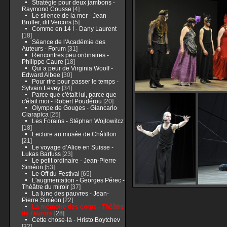
Stratégie pour deux jambons -
Raymond Cousse
[4]
Le silence de la mer - Jean
Bruller, dit Vercors
[5]
Comme en 14 ! - Dany Laurent
[18]
Séance de l'Académie des
Auteurs - Forum
[31]
Rencontres peu ordinaires -
Philippe Caure
[18]
Qui a peur de Virginia Woolf -
Edward Albee
[30]
Pour rire pour passer le temps -
Sylvain Levey
[34]
Parce que c'était lui, parce que
c'était moi - Robert Poudérou
[20]
Olympe de Gouges - Giancarlo
Ciarapica
[25]
Les Forains - Stéphan Wojtowitcz
[18]
Lecture au musée de Châtillon
[21]
Le voyage d’Alice en Suisse -
Lukas Barfuss
[23]
Le petit ordinaire - Jean-Pierre
Siméon
[53]
Le Off du Festival
[65]
L'augmentation - Georges Pérec -
Théâtre du miroir
[37]
La lune des pauvres - Jean-
Pierre Siméon
[22]
La mémoire des corps - Théâtre
de l'aurore
[28]
Cette chose-là - Hristo Boytchev
[32]