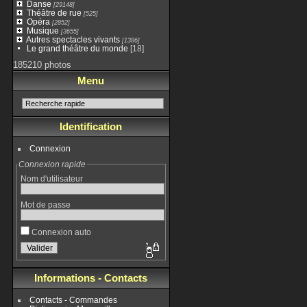
Danse
[29148]
Théâtre de rue
[525]
Opéra
[2852]
Musique
[3655]
Autres spectacles vivants
[1386]
Le grand théâtre du monde
[18]
185210 photos
Menu
Identification
Connexion
Connexion rapide
Nom d'utilisateur
Mot de passe
Connexion auto
Informations - Contacts
Contacts - Commandes