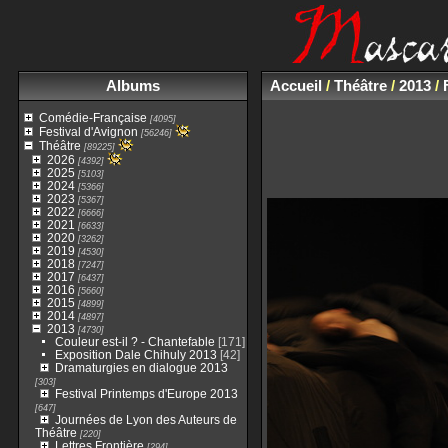
Albums
Accueil
/
Théâtre
/
2013
/
Comédie-Française
[4095]
Festival d'Avignon
[56246]
Théâtre
[89225]
2026
[4392]
2025
[5103]
2024
[5366]
2023
[5367]
2022
[6666]
2021
[6633]
2020
[3262]
2019
[4530]
2018
[7247]
2017
[6437]
2016
[5660]
2015
[4899]
2014
[4897]
2013
[4730]
Couleur est-il ? - Chantefable
[171]
Exposition Dale Chihuly 2013
[42]
Dramaturgies en dialogue 2013
[303]
Festival Printemps d'Europe 2013
[647]
Journées de Lyon des Auteurs de
Théâtre
[220]
Lettres Frontière
[294]