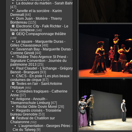
La douleur du martien - Sarah Bahr
[47]
Janette et la sorcière - Karim
Demnatt
[44]
Dom Juan - Molière - Thierry
Bordereau
[115]
Electronic City - Falk Richter - Le
foule complexe
[140]
GEIQ Compagnonnage théâtre
[130]
Le square - Marguerite Duras -
Gilles Chavassieux
[48]
Savannah Bay - Marguerite Duras -
Corinne Ginisti
[44]
Théâtre Théo Argence St Priest -
Signature Convention - Journée du
patrimoine 2013
[25]
Paul Claudel - L'échange - Grégory
Benoit - Brangues
[93]
CNCS - En piste ! Les plus beaux
costumes de cirque
[67]
Textes en l'air - Saint Antoine
l'Abbaye
[691]
Comédies tragiques - Catherine
Anne
[37]
Antigone - Anouilh -
Tilemannschule Limburg
[47]
Récital Odile Dovin Morel
[28]
Regards croisés - Troisième
bureau Grenoble
[53]
Festival de Chatillon sur
Chalaronne
[532]
L'augmentation - Georges Pérec -
Cie du Talweg
[9]