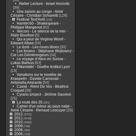
Atelier Lecture - Israel Horovitz
[39]
Une saison au congo - Aimé
Césaire - Christian Schiaretti
[128]
Festival Text'Avril
[105]
Hamlet 60 - Shakespeare -
Philippe Mangenot
[42]
Vercors - Le silence de la mer -
Alain Bourbon
[5]
Qui a peur de Virginia Woolf -
Edward Albee
[54]
Le doré - Les roues libres
[30]
Les forains - Stéphane Wojtowicz -
Cie Les Déméningeurs
[34]
Le voyage d’Alice en Suisse -
Lukas Barfuss
[83]
Pilkentafel - Goethe Institut Lyon
[19]
Variations sur le modèle de
Kraepelin - Davide Carnevali -
Antonella Amirante
[54]
Cassé - Rémi De Vos - Béatrice
Croquet
[39]
Cyrano project - Jérôme Sauvion
[25]
La route des 20
[261]
Cahier d'un retour au pays natal -
Aimé Césaire - Renaud Lescuyer
[33]
2012
[5372]
2011
[4144]
2010
[3260]
2009
[748]
2008
[384]
2006
[128]