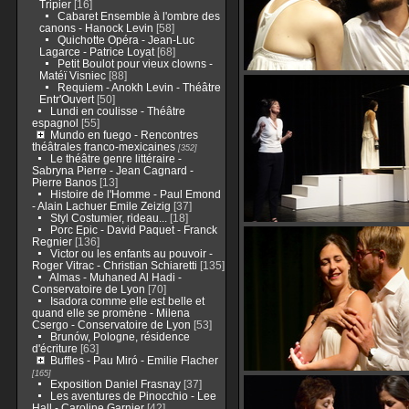
Tripier
[16]
Cabaret Ensemble à l'ombre des
canons - Hanock Levin
[58]
Quichotte Opéra - Jean-Luc
Lagarce - Patrice Loyat
[68]
Petit Boulot pour vieux clowns -
Matéï Visniec
[88]
Requiem - Anokh Levin - Théâtre
Entr'Ouvert
[50]
Lundi en coulisse - Théâtre
espagnol
[55]
Mundo en fuego - Rencontres
théâtrales franco-mexicaines
[352]
Le théâtre genre littéraire -
Sabryna Pierre - Jean Cagnard -
Pierre Banos
[13]
Histoire de l'Homme - Paul Emond
- Alain Lachuer Emile Zeizig
[37]
Styl Costumier, rideau...
[18]
Porc Epic - David Paquet - Franck
Regnier
[136]
Victor ou les enfants au pouvoir -
Roger Vitrac - Christian Schiaretti
[135]
Almas - Muhaned Al Hadi -
Conservatoire de Lyon
[70]
Isadora comme elle est belle et
quand elle se promène - Milena
Csergo - Conservatoire de Lyon
[53]
Brunów, Pologne, résidence
d'écriture
[63]
Buffles - Pau Miró - Emilie Flacher
[165]
Exposition Daniel Frasnay
[37]
Les aventures de Pinocchio - Lee
Hall - Caroline Garnier
[42]