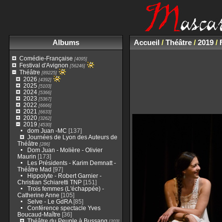
Albums
Accueil
/
Théâtre
/
2019
/
Comédie-Française
[4095]
Festival d'Avignon
[56246]
Théâtre
[89225]
2026
[4392]
2025
[5103]
2024
[5366]
2023
[5367]
2022
[6666]
2021
[6633]
2020
[3262]
2019
[4530]
dom Juan -MC
[137]
Journées de Lyon des Auteurs de
Théâtre
[286]
Dom Juan - Molière - Olivier
Maurin
[173]
Les Présidents - Karim Demnatt -
Théâtre Mad
[97]
Hippolyte - Robert Garnier -
Christian Schiaretti TNP
[151]
Trois femmes (L'échappée) -
Catherine Anne
[105]
Selve - Le GdRA
[85]
Conférence spectacle Yves
Boucaud-Maître
[36]
Théâtre du Peuple à Bussang
[203]