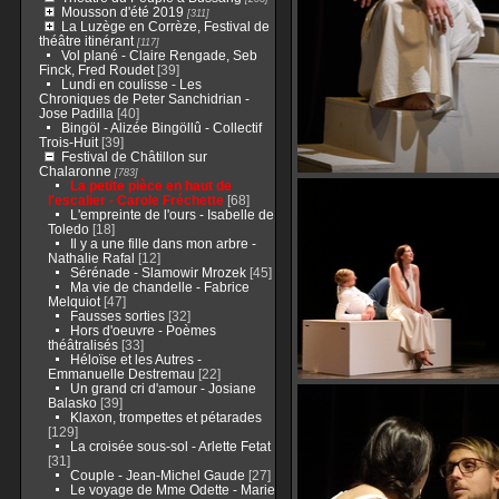
Mousson d'été 2019
[311]
La Luzège en Corrèze, Festival de
théâtre itinérant
[117]
Vol plané - Claire Rengade, Seb
Finck, Fred Roudet
[39]
Lundi en coulisse - Les
Chroniques de Peter Sanchidrian -
Jose Padilla
[40]
Bingöl - Alizée Bingöllû - Collectif
Trois-Huit
[39]
Festival de Châtillon sur
Chalaronne
[783]
La petite pièce en haut de
l'escalier - Carole Fréchette
[68]
L'empreinte de l'ours - Isabelle de
Toledo
[18]
Il y a une fille dans mon arbre -
Nathalie Rafal
[12]
Sérénade - Slamowir Mrozek
[45]
Ma vie de chandelle - Fabrice
Melquiot
[47]
Fausses sorties
[32]
Hors d'oeuvre - Poèmes
théâtralisés
[33]
Héloïse et les Autres -
Emmanuelle Destremau
[22]
Un grand cri d'amour - Josiane
Balasko
[39]
Klaxon, trompettes et pétarades
[129]
La croisée sous-sol - Arlette Fetat
[31]
Couple - Jean-Michel Gaude
[27]
Le voyage de Mme Odette - Marie