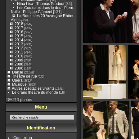
Nina Lisa - Thomas Prédour
[35]
Les Couteaux dans le dos - Pierre
Notte - Philippe Clément
[131]
La Route des 20 Auvergne Rhône-
Alpes
[586]
2018
[7247]
2017
[6437]
2016
[5660]
2015
[4899]
2014
[4897]
2013
[4730]
2012
[5372]
2011
[4144]
2010
[3260]
2009
[748]
2008
[384]
2006
[128]
Danse
[29148]
Théâtre de rue
[525]
Opéra
[2852]
Musique
[3655]
Autres spectacles vivants
[1386]
Le grand théâtre du monde
[18]
185210 photos
Menu
Identification
Connexion