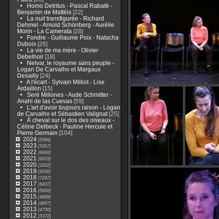
Homo Detritus - Pascal Rabaté -
Benjamin de Mattéis
[22]
La nuit transfigurée - Richard
Dehmel - Arnold Schönberg - Aurélie
Morin - La Camerata
[28]
Fondre - Guillaume Poix - Natacha
Dubois
[26]
La vie de ma mère - Olivier
Debelhoir
[18]
Nelvar, le royaume sans peuple -
Logan De Carvalho et Margaux
Desailly
[24]
A l'écart - Sylvain Milliot - Lise
Ardaillon
[15]
Seré Millones - Aude Schmitter -
Anahi de las Cuevas
[59]
L'art d'avoir toujours raison - Logan
de Carvalho et Sébastien Valignat
[25]
À cheval sur le dos des oiseaux -
Céline Delbeck - Pauline Hercule et
Pierre Germain
[104]
2024
[5366]
2023
[5367]
2022
[6666]
2021
[6633]
2020
[3262]
2019
[4530]
2018
[7247]
2017
[6437]
2016
[5660]
2015
[4899]
2014
[4897]
2013
[4730]
2012
[5372]