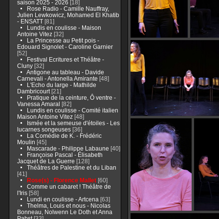
saison 2025 - 2026
[18]
Rose Radio - Camille Nauffray,
Julien Lewkowicz, Mohamed El Khatib
- ENSATT
[81]
Lundis en coulisse - Maison
Antoine Vitez
[32]
La Princesse au Petit pois -
Edouard Signolet - Caroline Garnier
[52]
Festival Ecritures et Théâtre -
Cluny
[32]
Antigone au tableau - Davide
Carnevali - Antonella Amirante
[48]
L'Echo du large - Mathilde
Dambricourt
[21]
Pratique de la ceinture, Ô ventre -
Vanessa Amaral
[82]
Lundis en coulisse - Comité italien
Maison Antoine Vitez
[48]
Ismée et la semeuse d'étoiles - Les
lucarnes songeuses
[36]
La Comédie de K. - Frédéric
Moulin
[45]
Mascarade - Philippe Labaune
[40]
Françoise Pascal - Élisabeth
Jacquet de La Guerre
[128]
Théâtres de Palestine et du Liban
[41]
Rose(s) - Florence Mallet
[60]
Comme un cabaret ! Théâtre de
l'Iris
[58]
Lundi en coulisse - Artcena
[63]
Thelma, Louis et nous - Nicolas
Bonneau, Nolwenn Le Doth et Anna
Pabst
[33]