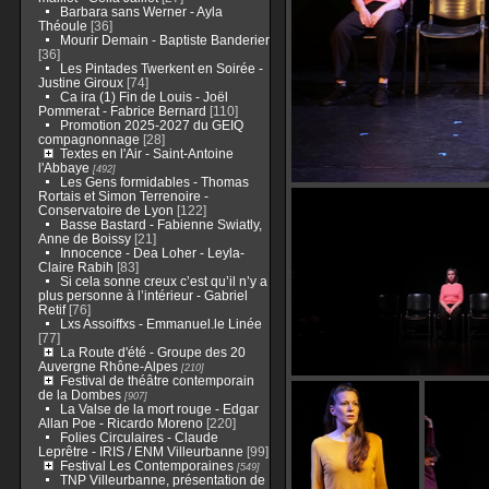
Barbara sans Werner - Ayla
Théoule
[36]
Mourir Demain - Baptiste Banderier
[36]
Les Pintades Twerkent en Soirée -
Justine Giroux
[74]
Ca ira (1) Fin de Louis - Joël
Pommerat - Fabrice Bernard
[110]
Promotion 2025-2027 du GEIQ
compagnonnage
[28]
Textes en l'Air - Saint-Antoine
l'Abbaye
[492]
Les Gens formidables - Thomas
Rortais et Simon Terrenoire -
Conservatoire de Lyon
[122]
Basse Bastard - Fabienne Swiatly,
Anne de Boissy
[21]
Innocence - Dea Loher - Leyla-
Claire Rabih
[83]
Si cela sonne creux c’est qu’il n’y a
plus personne à l’intérieur - Gabriel
Retif
[76]
Lxs Assoiffxs - Emmanuel.le Linée
[77]
La Route d'été - Groupe des 20
Auvergne Rhône-Alpes
[210]
Festival de théâtre contemporain
de la Dombes
[907]
La Valse de la mort rouge - Edgar
Allan Poe - Ricardo Moreno
[220]
Folies Circulaires - Claude
Leprêtre - IRIS / ENM Villeurbanne
[99]
Festival Les Contemporaines
[549]
TNP Villeurbanne, présentation de