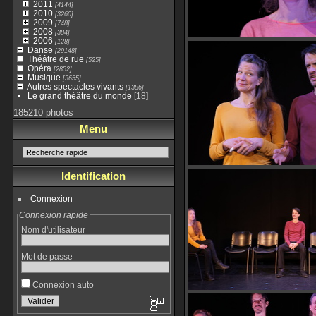
2011
[4144]
2010
[3260]
2009
[748]
2008
[384]
2006
[128]
Danse
[29148]
Théâtre de rue
[525]
Opéra
[2852]
Musique
[3655]
Autres spectacles vivants
[1386]
Le grand théâtre du monde
[18]
185210 photos
Menu
Identification
Connexion
Connexion rapide
Nom d'utilisateur
Mot de passe
Connexion auto