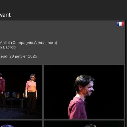
e Mallet (Compagnie Atmosphère)
n Lacroix
Jeudi 29 janvier 2025