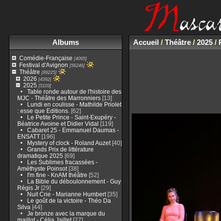
Albums
Accueil
/
Théâtre
/
2025
/
Comédie-Française
[4095]
Festival d'Avignon
[56246]
Théâtre
[89225]
2026
[4392]
2025
[5103]
Table ronde autour de l'histoire des
MJC - Théâtre des Marronniers
[13]
Lundi en coulisse - Mathilde Priolet
: esse que Editions.
[62]
Le Petite Prince - Saint-Exupéry -
Béatrice Avoine et Didier Vidal
[119]
Cabaret 25 - Emmanuel Daumas -
ENSATT
[196]
Mystery of clock - Roland Auzet
[40]
Grands Prix de littérature
dramatique 2025
[69]
Les Sublimes fracassées -
Améthyste Poinsot
[38]
I'm fine - KnAM théâtre
[52]
La Bible du déboulonnement - Guy
Régis Jr
[29]
Nuit Crie - Marianne Humbert
[35]
Le goût de la victoire - Théo Da
Silva
[44]
Je bronze avec la marque du
maillot - Célia Jaillet
[27]