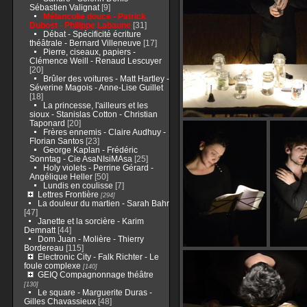
Sébastien Valignat
[9]
Mélancolie douce - Patrick
Dubost - Philippe Labaune
[31]
Débat - Spécificité écriture
théâtrale - Bernard Villeneuve
[17]
Pierre, ciseaux, papiers -
Clémence Weill - Renaud Lescuyer
[20]
Brûler des voitures - Matt Hartley -
Séverine Magois - Anne-Lise Guillet
[18]
La princesse, l'ailleurs et les
sioux - Stanislas Cotton - Christian
Taponard
[20]
Frères ennemis - Claire Audhuy -
Florian Santos
[23]
George Kaplan - Frédéric
Sonntag - Cie AsaNIsiMAsa
[25]
Holy violets - Perrine Gérard -
Angélique Heller
[50]
Lundis en coulisse
[7]
Lettres Frontière
[294]
La douleur du martien - Sarah Bahr
[47]
Janette et la sorcière - Karim
Demnatt
[44]
Dom Juan - Molière - Thierry
Bordereau
[115]
Electronic City - Falk Richter - Le
foule complexe
[140]
GEIQ Compagnonnage théâtre
[130]
Le square - Marguerite Duras -
Gilles Chavassieux
[48]