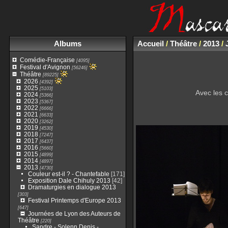
Albums
Accueil
/
Théâtre
/
2013
/
Comédie-Française
[4095]
Festival d'Avignon
[56246]
Théâtre
[89225]
2026
[4392]
2025
[5103]
Avec les 
2024
[5366]
2023
[5367]
2022
[6666]
2021
[6633]
2020
[3262]
2019
[4530]
2018
[7247]
2017
[6437]
2016
[5660]
2015
[4899]
2014
[4897]
2013
[4730]
Couleur est-il ? - Chantefable
[171]
Exposition Dale Chihuly 2013
[42]
Dramaturgies en dialogue 2013
[303]
Festival Printemps d'Europe 2013
[647]
Journées de Lyon des Auteurs de
Théâtre
[220]
Sandre - Solenn Denis -