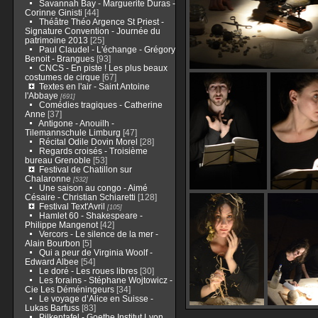
Savannah Bay - Marguerite Duras -
Corinne Ginisti
[44]
Théâtre Théo Argence St Priest -
Signature Convention - Journée du
patrimoine 2013
[25]
Paul Claudel - L'échange - Grégory
Benoit - Brangues
[93]
CNCS - En piste ! Les plus beaux
costumes de cirque
[67]
Textes en l'air - Saint Antoine
l'Abbaye
[691]
Comédies tragiques - Catherine
Anne
[37]
Antigone - Anouilh -
Tilemannschule Limburg
[47]
Récital Odile Dovin Morel
[28]
Regards croisés - Troisième
bureau Grenoble
[53]
Festival de Chatillon sur
Chalaronne
[532]
Une saison au congo - Aimé
Césaire - Christian Schiaretti
[128]
Festival Text'Avril
[105]
Hamlet 60 - Shakespeare -
Philippe Mangenot
[42]
Vercors - Le silence de la mer -
Alain Bourbon
[5]
Qui a peur de Virginia Woolf -
Edward Albee
[54]
Le doré - Les roues libres
[30]
Les forains - Stéphane Wojtowicz -
Cie Les Déméningeurs
[34]
Le voyage d’Alice en Suisse -
Lukas Barfuss
[83]
Pilkentafel - Goethe Institut Lyon