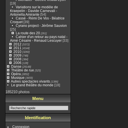
[19]
Variations sur le modèle de
Kraepelin - Davide Carnevali -
Antonella Amirante
[54]
Cassé - Rémi De Vos - Béatrice
Croquet
[39]
Cyrano project - Jérôme Sauvion
[25]
La route des 20
[261]
Cahier d'un retour au pays natal -
Aimé Césaire - Renaud Lescuyer
[33]
2012
[5372]
2011
[4144]
2010
[3260]
2009
[748]
2008
[384]
2006
[128]
Danse
[29148]
Théâtre de rue
[525]
Opéra
[2852]
Musique
[3655]
Autres spectacles vivants
[1386]
Le grand théâtre du monde
[18]
185210 photos
Menu
Identification
Connexion