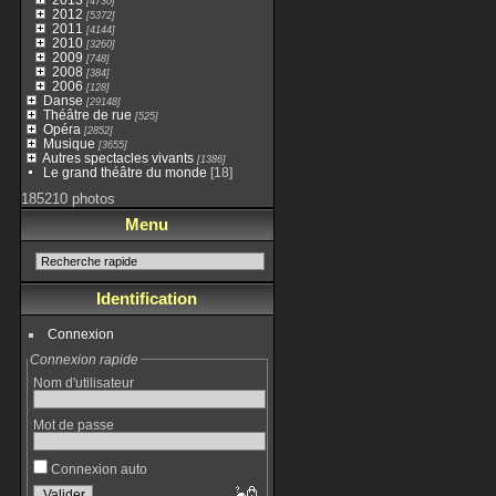
[4730]
2012
[5372]
2011
[4144]
2010
[3260]
2009
[748]
2008
[384]
2006
[128]
Danse
[29148]
Théâtre de rue
[525]
Opéra
[2852]
Musique
[3655]
Autres spectacles vivants
[1386]
Le grand théâtre du monde
[18]
185210 photos
Menu
Identification
Connexion
Connexion rapide
Nom d'utilisateur
Mot de passe
Connexion auto