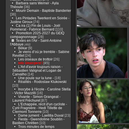
Barbara sans Werner - Ayla
Théoule
[36]
Mourir Demain - Baptiste Banderier
[36]
Les Pintades Twerkent en Soirée -
Justine Giroux
[74]
Ca ira (1) Fin de Louis - Joël
Pommerat - Fabrice Bernard
[110]
Promotion 2025-2027 du GEIQ
compagnonnage
[28]
Textes en l'Air - Saint-Antoine
l'Abbaye
[492]
Békar
[9]
Je viens d’où je tremble - Sabine
Revillet
[24]
Les oiseaux de trottoir
[26]
iels émergent !
[45]
L'Art d'avoir toujours raison -
Sébastien Valignat et Logan de
Carvalho
[14]
Une poule sur la lune -
[18]
Réalités - Rodoslaw Klukowski
[10]
Inocybe à l'école - Caroline Stella
- Victor Mazzilli
[16]
Vivante - Simon Grangeat -
Laurent Fréchuret
[87]
L'Echappée, récit d'un cycliste -
Cyril Fragnière - Hedi Tillette de
Clermont Tonnerre
[10]
Dame jument - Laetitia Duval
[23]
Fiesta - Gwendoline Soublin -
Bastien Chrétien
[10]
Trois minutes de temps