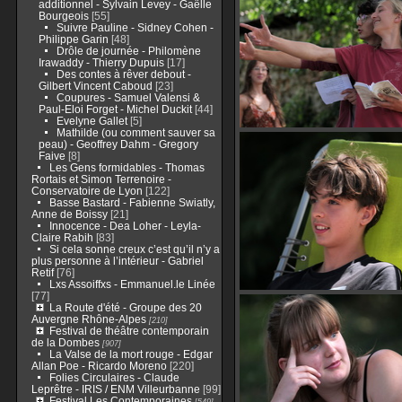
additionnel - Sylvain Levey - Gaëlle
Bourgeois
[55]
Suivre Pauline - Sidney Cohen -
Philippe Garin
[48]
Drôle de journée - Philomène
Irawaddy - Thierry Dupuis
[17]
Des contes à rêver debout -
Gilbert Vincent Caboud
[23]
Coupures - Samuel Valensi &
Paul-Eloi Forget - Michel Duckit
[44]
Evelyne Gallet
[5]
Mathilde (ou comment sauver sa
peau) - Geoffrey Dahm - Gregory
Faive
[8]
Les Gens formidables - Thomas
Rortais et Simon Terrenoire -
Conservatoire de Lyon
[122]
Basse Bastard - Fabienne Swiatly,
Anne de Boissy
[21]
Innocence - Dea Loher - Leyla-
Claire Rabih
[83]
Si cela sonne creux c’est qu’il n’y a
plus personne à l’intérieur - Gabriel
Retif
[76]
Lxs Assoiffxs - Emmanuel.le Linée
[77]
La Route d'été - Groupe des 20
Auvergne Rhône-Alpes
[210]
Festival de théâtre contemporain
de la Dombes
[907]
La Valse de la mort rouge - Edgar
Allan Poe - Ricardo Moreno
[220]
Folies Circulaires - Claude
Leprêtre - IRIS / ENM Villeurbanne
[99]
Festival Les Contemporaines
[549]