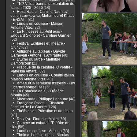
TNP Villeurbanne, présentation de
saison 2025 - 2026
[18]
Rose Radio - Camille Nauffray,
Julien Lewkowicz, Mohamed El Khatib
- ENSATT
[81]
Lundis en coulisse - Maison
Antoine Vitez
[32]
La Princesse au Petit pois -
Edouard Signolet - Caroline Garnier
[52]
Festival Ecritures et Théâtre -
Cluny
[32]
Antigone au tableau - Davide
Carnevali - Antonella Amirante
[48]
L'Echo du large - Mathilde
Dambricourt
[21]
Pratique de la ceinture, Ô ventre -
Vanessa Amaral
[82]
Lundis en coulisse - Comité italien
Maison Antoine Vitez
[48]
Ismée et la semeuse d'étoiles - Les
lucarnes songeuses
[36]
La Comédie de K. - Frédéric
Moulin
[45]
Mascarade - Philippe Labaune
[40]
Françoise Pascal - Élisabeth
Jacquet de La Guerre
[128]
Théâtres de Palestine et du Liban
[41]
Rose(s) - Florence Mallet
[60]
Comme un cabaret ! Théâtre de
l'Iris
[58]
Lundi en coulisse - Artcena
[63]
Thelma, Louis et nous - Nicolas