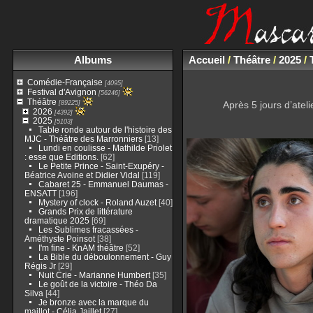
Albums
Accueil
/
Théâtre
/
2025
/
Comédie-Française
[4095]
Festival d'Avignon
[56246]
Théâtre
[89225]
Après 5 jours d’atel
2026
[4392]
2025
[5103]
Table ronde autour de l'histoire des
MJC - Théâtre des Marronniers
[13]
Lundi en coulisse - Mathilde Priolet
: esse que Editions.
[62]
Le Petite Prince - Saint-Exupéry -
Béatrice Avoine et Didier Vidal
[119]
Cabaret 25 - Emmanuel Daumas -
ENSATT
[196]
Mystery of clock - Roland Auzet
[40]
Grands Prix de littérature
dramatique 2025
[69]
Les Sublimes fracassées -
Améthyste Poinsot
[38]
I'm fine - KnAM théâtre
[52]
La Bible du déboulonnement - Guy
Régis Jr
[29]
Nuit Crie - Marianne Humbert
[35]
Le goût de la victoire - Théo Da
Silva
[44]
Je bronze avec la marque du
maillot - Célia Jaillet
[27]