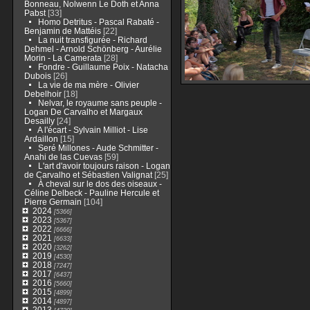
Bonneau, Nolwenn Le Doth et Anna
Pabst
[33]
Homo Detritus - Pascal Rabaté -
Benjamin de Mattéis
[22]
La nuit transfigurée - Richard
Dehmel - Arnold Schönberg - Aurélie
Morin - La Camerata
[28]
Fondre - Guillaume Poix - Natacha
Dubois
[26]
La vie de ma mère - Olivier
Debelhoir
[18]
Nelvar, le royaume sans peuple -
Logan De Carvalho et Margaux
Desailly
[24]
A l'écart - Sylvain Milliot - Lise
Ardaillon
[15]
Seré Millones - Aude Schmitter -
Anahi de las Cuevas
[59]
L'art d'avoir toujours raison - Logan
de Carvalho et Sébastien Valignat
[25]
À cheval sur le dos des oiseaux -
Céline Delbeck - Pauline Hercule et
Pierre Germain
[104]
2024
[5366]
2023
[5367]
2022
[6666]
2021
[6633]
2020
[3262]
2019
[4530]
2018
[7247]
2017
[6437]
2016
[5660]
2015
[4899]
2014
[4897]
2013