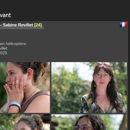
- Sabine Revillet
24
 en hélicoptère
llet
 2025