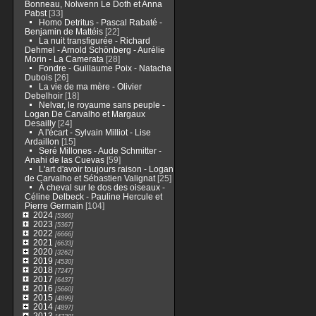
Bonneau, Nolwenn Le Doth et Anna
Pabst
[33]
Homo Detritus - Pascal Rabaté -
Benjamin de Mattéis
[22]
La nuit transfigurée - Richard
Dehmel - Arnold Schönberg - Aurélie
Morin - La Camerata
[28]
Fondre - Guillaume Poix - Natacha
Dubois
[26]
La vie de ma mère - Olivier
Debelhoir
[18]
Nelvar, le royaume sans peuple -
Logan De Carvalho et Margaux
Desailly
[24]
A l'écart - Sylvain Milliot - Lise
Ardaillon
[15]
Seré Millones - Aude Schmitter -
Anahi de las Cuevas
[59]
L'art d'avoir toujours raison - Logan
de Carvalho et Sébastien Valignat
[25]
À cheval sur le dos des oiseaux -
Céline Delbeck - Pauline Hercule et
Pierre Germain
[104]
2024
[5366]
2023
[5367]
2022
[6666]
2021
[6633]
2020
[3262]
2019
[4530]
2018
[7247]
2017
[6437]
2016
[5660]
2015
[4899]
2014
[4897]
2013