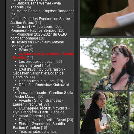
Barbara sans Werner - Ayla
Théoule
[36]
Mourir Demain - Baptiste Banderier
[36]
Les Pintades Twerkent en Soirée -
Justine Giroux
[74]
Ca ira (1) Fin de Louis - Joël
Pommerat - Fabrice Bernard
[110]
Promotion 2025-2027 du GEIQ
compagnonnage
[28]
Textes en l'Air - Saint-Antoine
l'Abbaye
[492]
Békar
[9]
Je viens d’où je tremble - Sabine
Revillet
[24]
Les oiseaux de trottoir
[26]
iels émergent !
[45]
L'Art d'avoir toujours raison -
Sébastien Valignat et Logan de
Carvalho
[14]
Une poule sur la lune -
[18]
Réalités - Rodoslaw Klukowski
[10]
Inocybe à l'école - Caroline Stella
- Victor Mazzilli
[16]
Vivante - Simon Grangeat -
Laurent Fréchuret
[87]
L'Echappée, récit d'un cycliste -
Cyril Fragnière - Hedi Tillette de
Clermont Tonnerre
[10]
Dame jument - Laetitia Duval
[23]
Fiesta - Gwendoline Soublin -
Bastien Chrétien
[10]
Trois minutes de temps