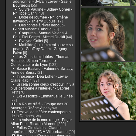
additionnel - Sylvain Levey - Gaëlle
Bourgeois
[55]
Suivre Pauline - Sidney Cohen -
Philippe Garin
[48]
Drôle de journée - Philomène
Irawaddy - Thierry Dupuis
[17]
Des contes à rêver debout -
Gilbert Vincent Caboud
[23]
Coupures - Samuel Valensi &
Paul-Eloi Forget - Michel Duckit
[44]
Evelyne Gallet
[5]
Mathilde (ou comment sauver sa
peau) - Geoffrey Dahm - Gregory
Faive
[8]
Les Gens formidables - Thomas
Rortais et Simon Terrenoire -
Conservatoire de Lyon
[122]
Basse Bastard - Fabienne Swiatly,
Anne de Boissy
[21]
Innocence - Dea Loher - Leyla-
Claire Rabih
[83]
Si cela sonne creux c’est qu’il n’y a
plus personne à l’intérieur - Gabriel
Retif
[76]
Lxs Assoiffxs - Emmanuel.le Linée
[77]
La Route d'été - Groupe des 20
Auvergne Rhône-Alpes
[210]
Festival de théâtre contemporain
de la Dombes
[907]
La Valse de la mort rouge - Edgar
Allan Poe - Ricardo Moreno
[220]
Folies Circulaires - Claude
Leprêtre - IRIS / ENM Villeurbanne
[99]
Festival Les Contemporaines
[549]