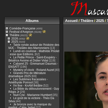
Albums
Accueil
/
Théâtre
/
2025
/
Comédie-Française
[4095]
Festival d'Avignon
[56246]
Théâtre
[89225]
2026
[4392]
2025
[5103]
Table ronde autour de l'histoire des
MJC - Théâtre des Marronniers
[13]
Lundi en coulisse - Mathilde Priolet
: esse que Editions.
[62]
Le Petite Prince - Saint-Exupéry -
Béatrice Avoine et Didier Vidal
[119]
Cabaret 25 - Emmanuel Daumas -
ENSATT
[196]
Mystery of clock - Roland Auzet
[40]
Grands Prix de littérature
dramatique 2025
[69]
Les Sublimes fracassées -
Améthyste Poinsot
[38]
I'm fine - KnAM théâtre
[52]
La Bible du déboulonnement - Guy
Régis Jr
[29]
Nuit Crie - Marianne Humbert
[35]
Le goût de la victoire - Théo Da
Silva
[44]
Je bronze avec la marque du
maillot - Célia Jaillet
[27]