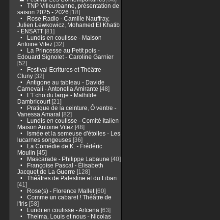
TNP Villeurbanne, présentation de
saison 2025 - 2026
[18]
Rose Radio - Camille Nauffray,
Julien Lewkowicz, Mohamed El Khatib
- ENSATT
[81]
Lundis en coulisse - Maison
Antoine Vitez
[32]
La Princesse au Petit pois -
Edouard Signolet - Caroline Garnier
[52]
Festival Ecritures et Théâtre -
Cluny
[32]
Antigone au tableau - Davide
Carnevali - Antonella Amirante
[48]
L'Echo du large - Mathilde
Dambricourt
[21]
Pratique de la ceinture, Ô ventre -
Vanessa Amaral
[82]
Lundis en coulisse - Comité italien
Maison Antoine Vitez
[48]
Ismée et la semeuse d'étoiles - Les
lucarnes songeuses
[36]
La Comédie de K. - Frédéric
Moulin
[45]
Mascarade - Philippe Labaune
[40]
Françoise Pascal - Élisabeth
Jacquet de La Guerre
[128]
Théâtres de Palestine et du Liban
[41]
Rose(s) - Florence Mallet
[60]
Comme un cabaret ! Théâtre de
l'Iris
[58]
Lundi en coulisse - Artcena
[63]
Thelma, Louis et nous - Nicolas