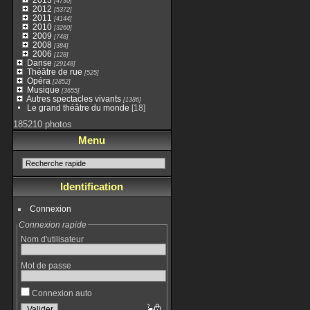
[4730]
2012
[5372]
2011
[4144]
2010
[3260]
2009
[748]
2008
[384]
2006
[128]
Danse
[29148]
Théâtre de rue
[525]
Opéra
[2852]
Musique
[3655]
Autres spectacles vivants
[1386]
Le grand théâtre du monde
[18]
185210 photos
Menu
Identification
Connexion
Connexion rapide
Nom d'utilisateur
Mot de passe
Connexion auto