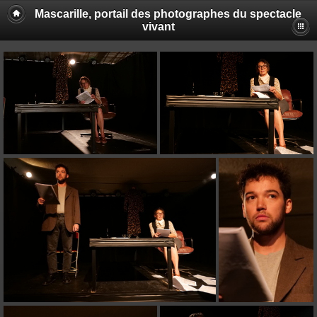
Mascarille, portail des photographes du spectacle
vivant