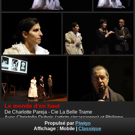
Le monde d'en haut
De Charlotte Pareja - Cie La Belle Trame
Avec Christelle Dubois (artiste circassienne) et Philippe
Léon (musicien)
Propulsé par
Piwigo
Photos :
© Emile Zeizig
Affichage :
Mobile
|
Classique