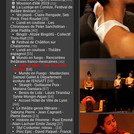
Mousson d'été 2019
[311]
La Luzège en Corrèze, Festival de
théâtre itinérant
[117]
Vol plané - Claire Rengade, Seb
Finck, Fred Roudet
[39]
Lundi en coulisse - Les
Chroniques de Peter Sanchidrian -
Jose Padilla
[40]
Bingöl - Alizée Bingöllû - Collectif
Trois-Huit
[39]
Festival de Châtillon sur
Chalaronne
[783]
Lundi en coulisse - Théâtre
espagnol
[55]
Mundo en fuego - Rencontres
théâtrales franco-mexicaines
[352]
Atomic Man - Julie Rossello-
Rochet
[68]
Mundo en Fuego - Masterclass
Samuel Gallet & Département
écriture de l'ENSATT
[59]
Straight - Guillaume Poix -
Mariana Gandara
[97]
Besos de Lota - Laura Tirandaz -
Sylvie Mongin-Algan
[84]
Accueil Hôtel de Ville de Lyon
[44]
Le théâtre genre littéraire -
Sabryna Pierre - Jean Cagnard -
Pierre Banos
[13]
Histoire de l'Homme - Paul Emond
- Alain Lachuer Emile Zeizig
[37]
Styl Costumier, rideau...
[18]
Porc Epic - David Paquet - Franck