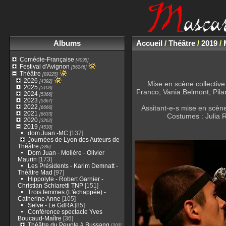
Albums
Accueil
/
Théâtre
/
2019
/
Comédie-Française
[4095]
Festival d'Avignon
[56246]
Théâtre
[89225]
2026
[4392]
Mise en scène collective
2025
[5103]
Franco, Vania Belmont, Pila
2024
[5366]
2023
[5367]
2022
Assitant-e-s mise en scèn
[6666]
2021
[6633]
Costumes : Julia 
2020
[3262]
2019
[4530]
dom Juan -MC
[137]
Journées de Lyon des Auteurs de
Théâtre
[286]
Dom Juan - Molière - Olivier
Maurin
[173]
Les Présidents - Karim Demnatt -
Théâtre Mad
[97]
Hippolyte - Robert Garnier -
Christian Schiaretti TNP
[151]
Trois femmes (L'échappée) -
Catherine Anne
[105]
Selve - Le GdRA
[85]
Conférence spectacle Yves
Boucaud-Maître
[36]
Théâtre du Peuple à Bussang
[203]