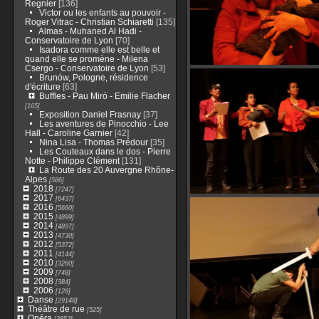
Regnier
[136]
Victor ou les enfants au pouvoir -
Roger Vitrac - Christian Schiaretti
[135]
Almas - Muhaned Al Hadi -
Conservatoire de Lyon
[70]
Isadora comme elle est belle et
quand elle se promène - Milena
Csergo - Conservatoire de Lyon
[53]
Brunów, Pologne, résidence
d'écriture
[63]
Buffles - Pau Miró - Emilie Flacher
[165]
Exposition Daniel Frasnay
[37]
Les aventures de Pinocchio - Lee
Hall - Caroline Garnier
[42]
Nina Lisa - Thomas Prédour
[35]
Les Couteaux dans le dos - Pierre
Notte - Philippe Clément
[131]
La Route des 20 Auvergne Rhône-
Alpes
[586]
2018
[7247]
2017
[6437]
2016
[5660]
2015
[4899]
2014
[4897]
2013
[4730]
2012
[5372]
2011
[4144]
2010
[3260]
2009
[748]
2008
[384]
2006
[128]
Danse
[29148]
Théâtre de rue
[525]
Opéra
[2852]