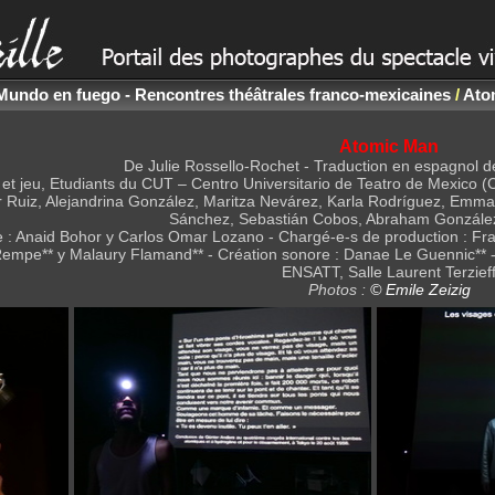
Mundo en fuego - Rencontres théâtrales franco-mexicaines
/
Ato
Atomic Man
De Julie Rossello-Rochet - Traduction en espagnol d
 et jeu, Etudiants du CUT – Centro Universitario de Teatro de Mexico 
r Ruiz, Alejandrina González, Maritza Nevárez, Karla Rodríguez, Emma
Sánchez, Sebastián Cobos, Abraham González
e : Anaid Bohor y Carlos Omar Lozano - Chargé-e-s de production : Fra
Rempe** y Malaury Flamand** - Création sonore : Danae Le Guennic** 
ENSATT, Salle Laurent Terzief
Photos :
© Emile Zeizig