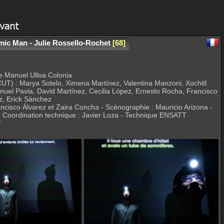
mic Man - Julie Rossello-Rochet
68
e Manuel Ulloa Colonia
(CUT) : Marya Sotelo, Ximena Martínez, Valentina Manzoni, Xochitl
nuel Pavia, David Martínez, Cecilia López, Ernesto Rocha, Francisco
, Erick Sánchez
ncisco Álvarez et Zaira Concha - Scénographie : Mauricio Arizona -
- Coordination technique : Javier Loza - Technique ENSATT
f