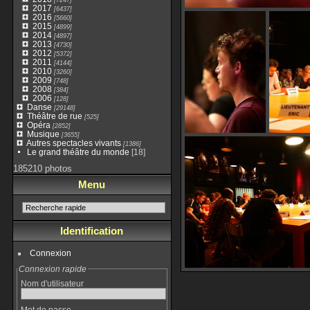
2017
[6437]
2016
[5660]
2015
[4899]
2014
[4897]
2013
[4730]
2012
[5372]
2011
[4144]
2010
[3260]
2009
[748]
2008
[384]
2006
[128]
Danse
[29148]
Théâtre de rue
[525]
Opéra
[2852]
Musique
[3655]
Autres spectacles vivants
[1386]
Le grand théâtre du monde
[18]
185210 photos
Menu
Identification
Connexion
Connexion rapide
Nom d'utilisateur
Mot de passe