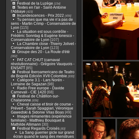
Festival de la Luzège
[154]
Textes en l'air - Saint-Antoine
l'Abbaye
[423]
Incandescences - Prix 2022
[456]
Tu penses que ma vie n’a pas de
sens - Martin Crimp - Conservatoire de
Lyon
[115]
La situation est sous contrôle -
Frédéric Sonntag & Eugène Ionesco -
Conservatoire de Lyon
[107]
La Chambre close -Thierry Jolivet -
Conservatoire de Lyon
[123]
Groupe des 20 - La Route d'été
[302]
PAT CAT CHUT (carnaval
révolutionnaire) - Grégoire Vauquois -
ENSATT
[85]
Festival Iberoamericano de Teatro
de Bogotá Edición XVII Colombie
[830]
Catégorie 3.1 - Lars Norén -
Lorraine de Sagazan
[98]
Radio Free europe - Davide
Carnevali - CIE 1420
[68]
Festival de Châtillon-sur-
Chalaronne
[656]
Cheval caisse et tiroir de course -
Prévert - Sarah Spaggiari, Véronique
Gawedski & Sidonie Vilas Boas
[49]
Images rémanentes (expérience
familiale) - Matthieu Bousquet &
Mathilde Allimann
[30]
Festival Regards Croisés
[83]
La Sang guerrier gicle sur grand
écran quand le sang des menstrues