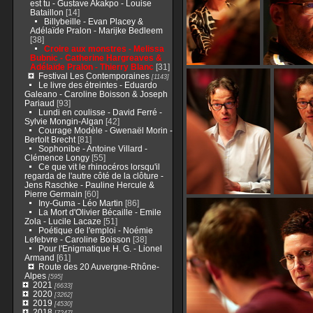
est tu - Gustave Akakpo - Louise
Bataillon
[14]
Billybeille - Evan Placey &
Adélaïde Pralon - Marijke Bedleem
[38]
Croire aux monstres - Melissa
Bubnic - Catherine Hargreaves &
Adélaïde Pralon - Thierry Blanc
[31]
Festival Les Contemporaines
[1143]
Le livre des étreintes - Eduardo
Galeano - Caroline Boisson & Joseph
Pariaud
[93]
Lundi en coulisse - David Ferré -
Sylvie Mongin-Algan
[42]
Courage Modèle - Gwenaël Morin -
Bertolt Brecht
[81]
Sophonibe - Antoine Villard -
Clémence Longy
[55]
Ce que vit le rhinocéros lorsqu'il
regarda de l'autre côté de la clôture -
Jens Raschke - Pauline Hercule &
Pierre Germain
[60]
Iny-Guma - Léo Martin
[86]
La Mort d'Olivier Bécaille - Emile
Zola - Lucile Lacaze
[51]
Poétique de l'emploi - Noémie
Lefebvre - Caroline Boisson
[38]
Pour l'Enigmatique H. G. - Lionel
Armand
[61]
Route des 20 Auvergne-Rhône-
Alpes
[595]
2021
[6633]
2020
[3262]
2019
[4530]
2018
[7247]