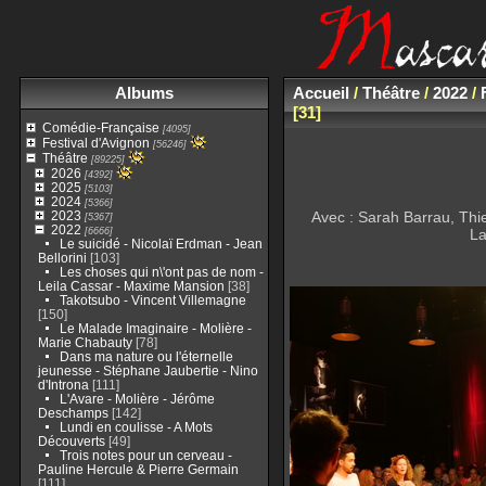
Albums
Accueil
/
Théâtre
/
2022
/
31
Comédie-Française
[4095]
Festival d'Avignon
[56246]
Théâtre
[89225]
2026
[4392]
2025
[5103]
2024
[5366]
2023
Avec : Sarah Barrau, Thi
[5367]
2022
[6666]
La
Le suicidé - Nicolaï Erdman - Jean
Bellorini
[103]
Les choses qui n\'ont pas de nom -
Leila Cassar - Maxime Mansion
[38]
Takotsubo - Vincent Villemagne
[150]
Le Malade Imaginaire - Molière -
Marie Chabauty
[78]
Dans ma nature ou l'éternelle
jeunesse - Stéphane Jaubertie - Nino
d'Introna
[111]
L'Avare - Molière - Jérôme
Deschamps
[142]
Lundi en coulisse - A Mots
Découverts
[49]
Trois notes pour un cerveau -
Pauline Hercule & Pierre Germain
[111]