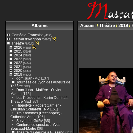
Albums
Accueil
/
Théâtre
/
2019
/
Comédie-Française
[4095]
Festival d'Avignon
[56246]
Théâtre
[89225]
2026
[4392]
2025
[5103]
2024
[5366]
2023
[5367]
2022
[6666]
2021
[6633]
2020
[3262]
2019
[4530]
dom Juan -MC
[137]
Journées de Lyon des Auteurs de
Théâtre
[286]
Dom Juan - Molière - Olivier
Maurin
[173]
Les Présidents - Karim Demnatt -
Théâtre Mad
[97]
Hippolyte - Robert Garnier -
Christian Schiaretti TNP
[151]
Trois femmes (L'échappée) -
Catherine Anne
[105]
Selve - Le GdRA
[85]
Conférence spectacle Yves
Boucaud-Maître
[36]
Théâtre du Peuple à Bussang
[203]