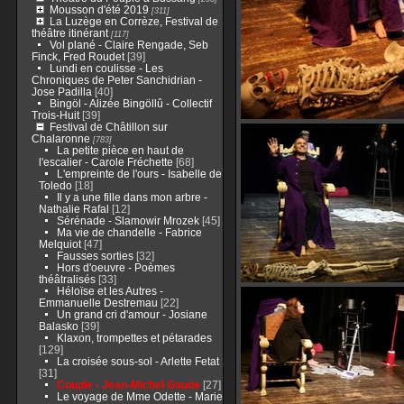
Mousson d'été 2019
[311]
La Luzège en Corrèze, Festival de
théâtre itinérant
[117]
Vol plané - Claire Rengade, Seb
Finck, Fred Roudet
[39]
Lundi en coulisse - Les
Chroniques de Peter Sanchidrian -
Jose Padilla
[40]
Bingöl - Alizée Bingöllû - Collectif
Trois-Huit
[39]
Festival de Châtillon sur
Chalaronne
[783]
La petite pièce en haut de
l'escalier - Carole Fréchette
[68]
L'empreinte de l'ours - Isabelle de
Toledo
[18]
Il y a une fille dans mon arbre -
Nathalie Rafal
[12]
Sérénade - Slamowir Mrozek
[45]
Ma vie de chandelle - Fabrice
Melquiot
[47]
Fausses sorties
[32]
Hors d'oeuvre - Poèmes
théâtralisés
[33]
Héloïse et les Autres -
Emmanuelle Destremau
[22]
Un grand cri d'amour - Josiane
Balasko
[39]
Klaxon, trompettes et pétarades
[129]
La croisée sous-sol - Arlette Fetat
[31]
Couple - Jean-Michel Gaude
[27]
Le voyage de Mme Odette - Marie