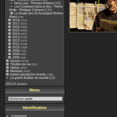
Nina Lisa - Thomas Prédour
[35]
Les Couteaux dans le dos - Pierre
Notte - Philippe Clément
[131]
La Route des 20 Auvergne Rhône-
Alpes
[586]
2018
[7247]
2017
[6437]
2016
[5660]
2015
[4899]
2014
[4897]
2013
[4730]
2012
[5372]
2011
[4144]
2010
[3260]
2009
[748]
2008
[384]
2006
[128]
Danse
[29148]
Théâtre de rue
[525]
Opéra
[2852]
Musique
[3655]
Autres spectacles vivants
[1386]
Le grand théâtre du monde
[18]
185210 photos
Menu
Identification
Connexion