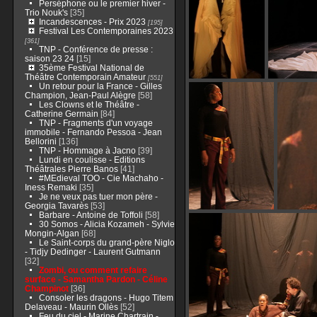
Perséphone ou le premier hiver -
Trio Nouk's
[35]
Incandescences - Prix 2023
[195]
Festival Les Contemporaines 2023
[361]
TNP - Conférence de presse :
saison 23 24
[15]
35ème Festival National de
Théâtre Contemporain Amateur
[551]
Un retour pour la France - Gilles
Champion, Jean-Paul Alègre
[58]
Les Clowns et le Théâtre -
Catherine Germain
[84]
TNP - Fragments d'un voyage
immobile - Fernando Pessoa - Jean
Bellorini
[136]
TNP - Hommage à Jacno
[39]
Lundi en coulisse - Editions
Théâtrales Pierre Banos
[41]
#MEdieval TOO - Cie Machaho -
Iness Remaki
[35]
Je ne veux pas tuer mon père -
Georgia Tavarès
[53]
Barbare - Antoine de Toffoli
[58]
30 Somos - Alicia Kozameh - Sylvie
Mongin-Algan
[68]
Le Saint-corps du grand-père Niglo
- Tidjy Dedinger - Laurent Gutmann
[32]
Zombi, ou comment refaire
surface - Samantha Pardon - Céline
Champinot
[36]
Consoler les dragons - Hugo Titem
Delaveau - Maurin Ollès
[52]
Feu du ciel - Marine Chartrain -