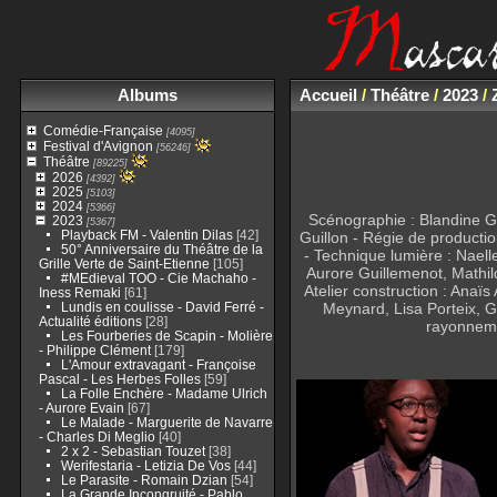
Albums
Accueil
/
Théâtre
/
2023
/
Comédie-Française
[4095]
Festival d'Avignon
[56246]
Théâtre
[89225]
2026
[4392]
2025
[5103]
2024
[5366]
Scénographie : Blandine Gr
2023
[5367]
Playback FM - Valentin Dilas
[42]
Guillon - Régie de producti
50° Anniversaire du Théâtre de la
- Technique lumière : Naell
Grille Verte de Saint-Etienne
[105]
Aurore Guillemenot, Mathil
#MEdieval TOO - Cie Machaho -
Atelier construction : Ana
Iness Remaki
[61]
Lundis en coulisse - David Ferré -
Meynard, Lisa Porteix, G
Actualité éditions
[28]
rayonneme
Les Fourberies de Scapin - Molière
- Philippe Clément
[179]
L'Amour extravagant - Françoise
Pascal - Les Herbes Folles
[59]
La Folle Enchère - Madame Ulrich
- Aurore Evain
[67]
Le Malade - Marguerite de Navarre
- Charles Di Meglio
[40]
2 x 2 - Sebastian Touzet
[38]
Werifestaria - Letizia De Vos
[44]
Le Parasite - Romain Dzian
[54]
La Grande Incongruité - Pablo