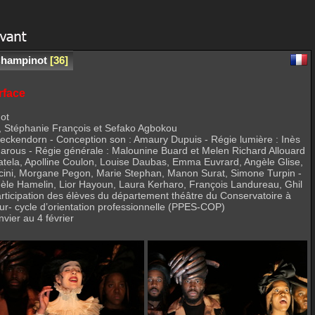
Champinot
36
rface
ot
nn, Stéphanie François et Sefako Agbokou
Heckendorn - Conception son : Amaury Dupuis - Régie lumière : Inès
arous - Régie générale : Malounine Buard et Melen Richard Allouard
 Catela, Apolline Coulon, Louise Daubas, Emma Euvrard, Angèle Glise,
Pacini, Morgane Pegon, Marie Stephan, Manon Surat, Simone Turpin -
Adèle Hamelin, Lior Hayoun, Laura Kerharo, François Landureau, Ghil
articipation des élèves du département théâtre du Conservatoire à
r- cycle d’orientation professionnelle (PPES-COP)
vier au 4 février