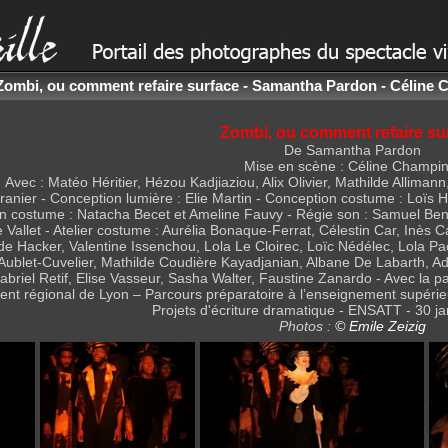
Zombi, ou comment refaire surface - Samantha Pardon - Céline 
Zombi, ou comment refaire su
De Samantha Pardon
Mise en scène : Céline Champin
Avec : Matéo Héritier, Hézou Kadjiaziou, Alix Olivier, Mathilde Allima
anier - Conception lumière : Elie Martin - Conception costume : Loïs 
on costume : Natacha Becet et Ameline Fauvy - Régie son : Samuel Ben
e Vallet - Atelier costume : Aurélia Bonaque-Ferrat, Célestin Car, Inès
de Hacker, Valentine Issenchou, Lola Le Cloirec, Loïc Nédélec, Lola 
ïs Aublet-Cuvelier, Mathilde Coudière Kayadjanian, Albane De Labarth, 
abriel Retif, Elise Vasseur, Sasha Walter, Faustine Zanardo - Avec la p
nt régional de Lyon – Parcours préparatoire à l’enseignement supérieu
Projets d'écriture dramatique - ENSATT - 30 jan
Photos :
© Emile Zeizig