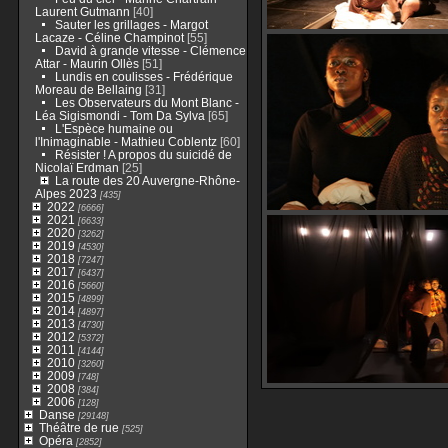
Laurent Gutmann
[40]
Sauter les grillages - Margot
Lacaze - Céline Champinot
[55]
David à grande vitesse - Clémence
Attar - Maurin Ollès
[51]
Lundis en coulisses - Frédérique
Moreau de Bellaing
[31]
Les Observateurs du Mont Blanc -
Léa Sigismondi - Tom Da Sylva
[65]
L'Espèce humaine ou
l'Inimaginable - Mathieu Coblentz
[60]
Résister ! A propos du suicidé de
Nicolaï Erdman
[25]
La route des 20 Auvergne-Rhône-
Alpes 2023
[435]
2022
[6666]
2021
[6633]
2020
[3262]
2019
[4530]
2018
[7247]
2017
[6437]
2016
[5660]
2015
[4899]
2014
[4897]
2013
[4730]
2012
[5372]
2011
[4144]
2010
[3260]
2009
[748]
2008
[384]
2006
[128]
Danse
[29148]
Théâtre de rue
[525]
Opéra
[2852]