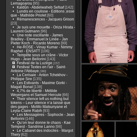
Lemagoarou
[95]
Kaldûn - Abdelwaheb Sefsaf
[142]
Lundis en coulisse - Editions ;esse
que - Mathilde Priolet
[60]
Rémanescences - Jacques Grison
[23]
Je suis une mouette - Oriza Hirata -
Laurent Gutmann
[96]
Une note oscillante - James
Bradley - Emmanuel.lx Linée - Jan
Pieter Koch - Ricardo Moreno
[99]
He-ROSE - Vinay Kumar - Nimmy
Raphel - ENSATT
[106]
Tempête sous un crâne - Victor
Hugo - Jean Bellorini
[143]
Festival de la Luzège
[157]
Festival Textes en l'air - Saint-
Antoine l'Abbaye
[380]
La Cerisaie - Anton Tchekhov -
Philippe Sire
[135]
Les Estivants - Maxime Gorki -
Magali Bonat
[138]
4,7% de liberté - Métilde
Weyergans et Samuel Hercule
[66]
Their silence left us nothing but
tokens – Leur silence n’a laissé que
des gages - MoMo Matsunyane et
Leyla-Claire Rabih
[93]
Les Messagères - Sophocle - Jean
Bellorini
[146]
Qu’on leur donne le chaos - Kae
Tempest - Sandrine Lanno
[98]
Le Cabaret des indociles - Margot
Thery
[62]