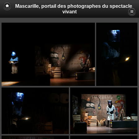
Mascarille, portail des photographes du spectacle
vivant