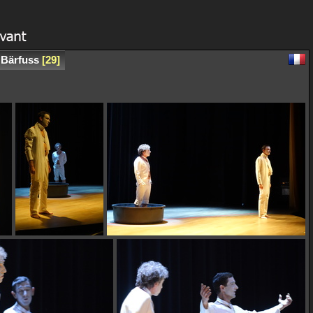
s Bärfuss
29