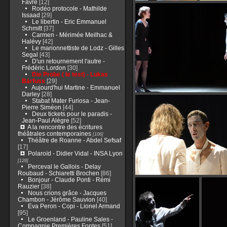
Favre
[12]
Rodéo protocole - Mathilde
Issaad
[29]
Le libertin - Eric Emmanuel
Schmitt
[37]
Carmen - Mérimée Meilhac &
Halévy
[42]
Le marionnettiste de Lodz - Gilles
Segal
[43]
D'un retournement l'autre -
Frédéric Lordon
[30]
Die Probe ( le test) - Lukas
Bärfuss
[29]
Aujourd'hui Martine - Emmanuel
Darley
[28]
Stabat Mater Furiosa - Jean-
Pierre Siméon
[44]
Deux tickets pour le paradis -
Jean-Paul Alègre
[52]
A la rencontre des écritures
théâtrales contemporaines
[106]
Théâtre de Roanne - Abdel Sefsaf
[17]
Polaroïd - Didier Vidal - INSA Lyon
[128]
Perceval le Gallois - Delay
Roubaud - Schiaretti Brochen
[86]
Bonjour - Claude Ponti - Rémi
Rauzier
[38]
Nous crions grâce - Jacques
Chambon - Jérôme Sauvion
[40]
Eva Peron - Copi - Lionel Armand
[95]
Le Groenland - Pauline Sales -
Compagnie Premières Fontes
[51]