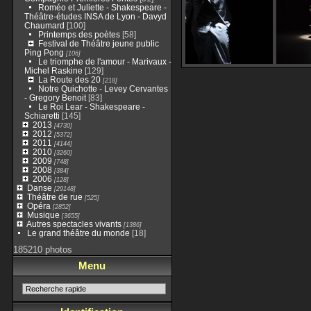
Roméo et Juliette - Shakespeare -
Théâtre-études INSA de Lyon - Davyd
Chaumard
[100]
Printemps des poètes
[58]
Festival de Théâtre jeune public
Ping Pong
[106]
Le triomphe de l'amour - Marivaux -
Michel Raskine
[129]
La Route des 20
[218]
Notre Quichotte - Levey Cervantes
- Gregory Benoit
[83]
Le Roi Lear - Shakespeare -
Schiaretti
[145]
2013
[4730]
2012
[5372]
2011
[4144]
2010
[3260]
2009
[748]
2008
[384]
2006
[128]
Danse
[29148]
Théâtre de rue
[525]
Opéra
[2852]
Musique
[3655]
Autres spectacles vivants
[1386]
Le grand théâtre du monde
[18]
185210 photos
Menu