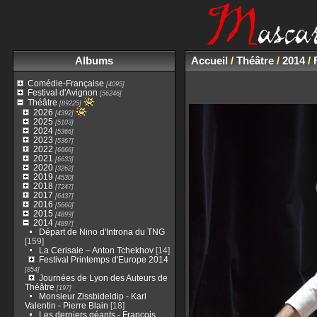
Albums
Accueil
/
Théâtre
/
2014
/
Comédie-Française
[4095]
Festival d'Avignon
[56246]
Théâtre
[89225]
2026
[4392]
2025
[5103]
2024
[5366]
2023
[5367]
2022
[6666]
2021
[6633]
2020
[3262]
2019
[4530]
2018
[7247]
2017
[6437]
2016
[5660]
2015
[4899]
2014
[4897]
Départ de Nino d'Introna du TNG
[159]
La Cerisaie – Anton Tchekhov
[14]
Festival Printemps d'Europe 2014
[854]
Journées de Lyon des Auteurs de
Théâtre
[197]
Monsieur Zissbideldip - Karl
Valentin - Pierre Blain
[18]
Les derniers géants - François