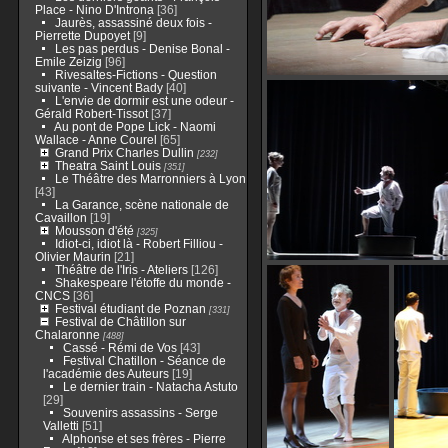
Place - Nino D'Introna
[36]
Jaurès, assassiné deux fois -
Pierrette Dupoyet
[9]
Les pas perdus - Denise Bonal -
Emile Zeizig
[96]
Rivesaltes-Fictions - Question
suivante - Vincent Bady
[40]
L'envie de dormir est une odeur -
Gérald Robert-Tissot
[37]
Au pont de Pope Lick - Naomi
Wallace - Anne Courel
[65]
Grand Prix Charles Dullin
[232]
Theatra Saint Louis
[351]
Le Théâtre des Marronniers à Lyon
[43]
La Garance, scène nationale de
Cavaillon
[19]
Mousson d'été
[325]
Idiot-ci, idiot là - Robert Filliou -
Olivier Maurin
[21]
Théâtre de l'Iris - Ateliers
[126]
Shakespeare l'étoffe du monde -
CNCS
[36]
Festival étudiant de Poznan
[331]
Festival de Châtillon sur
Chalaronne
[488]
Cassé - Rémi de Vos
[43]
Festival Chatillon - Séance de
l'académie des Auteurs
[19]
Le dernier train - Natacha Astuto
[29]
Souvenirs assassins - Serge
Valletti
[51]
Alphonse et ses frères - Pierre