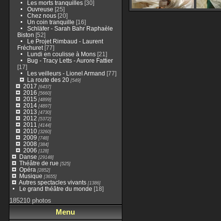
Les morts tranquilles
[30]
Ouvreuse
[25]
Chez nous
[20]
Un coin tranquille
[16]
Schläfer - Sarah Bahr Raphaèle
Biston
[52]
Le Projet Rimbaud - Laurent
Fréchuret
[77]
Lundi en coulisse à Mons
[21]
Bug - Tracy Letts - Aurore Fattier
[17]
Les veilleurs - Lionel Armand
[77]
La route des 20
[549]
2017
[6437]
2016
[5660]
2015
[4899]
2014
[4897]
2013
[4730]
2012
[5372]
2011
[4144]
2010
[3260]
2009
[748]
2008
[384]
2006
[128]
Danse
[29148]
Théâtre de rue
[525]
Opéra
[2852]
Musique
[3655]
Autres spectacles vivants
[1386]
Le grand théâtre du monde
[18]
185210 photos
Menu