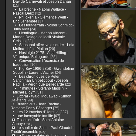
Davide Carnevali et Joseph Danan
[15]
La brèche - Naomi Wallace -
Pascal Deux
[42]
Philoxenia - Clémence Weill -
Éric Lehembre
[37]
Les tout-terrain - Volker Schmidt -
Julia Vidit
[24]
Hémilogue - Marion Vincent -
Manon Delage collectif Akalmie
Celsius
[23]
Seasonal affective disorder - Lola
Molina - Lélio Plotton
[20]
Nostalgie 2175 - Anja Hilling -
Véronique Bellegarde
[25]
Conversation L’exercice de
traduction
[10]
Pig Boy 1986-2358 - Gwendoline
Soublin - Laurent Vacher
[24]
Les chroniques de Peter
Sanchirian Un petit bout - Joseph
Padilla - Véronique Bellegarde
[22]
7 minutes - Stefano Massini -
Michel Didym
[51]
Littoral - Wajdi Mouawad - Simon
Delétang
[99]
Britannicus - Jean Racine -
Romane Ponty Bésanger
[75]
Les 12 travelos d'Hercule
[337]
une incroyable famille
[67]
Textes en l'air - Saint Antoine
l'Abbaye
[680]
Le soulier de Satin - Paul Claudel -
Théâtr'ensemble
[635]
Le Conservatoire de Lyon aux