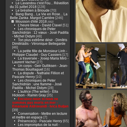
Le Lavandou c'est Fou... Réveillon
du 31 juillet 2018
[228]
Le brésilien à Brioude
[70]
Bang Bang... La Vie en Rose... La
Belle Zanka .Margot Carrière
[246]
Mousson d'été 2018
[682]
L’heure bleue - David Clavel
[51]
Les chroniques de Peter
Sanchidrián : 12 vœux - José Padilla
- Michel Didym
[48]
Ton plus extrême désir - Dimítris
Dimitriádis - Véronique Bellegarde
[46]
La petite fille de Monsieur Linh -
Philippe Claudel - Guy Cassiers
[17]
La traversée - Josep Maria Miró -
Laurent Vacher
[27]
Un corps - Geir Gulliksen - Jean-
Thomas Bouillaguet
[16]
La dispute - Nathalie Fillion et
Pascale Henry
[10]
Les chroniques de Peter
Sanchidrián : une flamme - José
Padilla - Michel Didym
[28]
L'autrice (The writer) - Ella
Hickson - Ramin Gray
[35]
Excusez-nous si nous ne
sommes pas morts en mer -
Emanuele Aldrovandi - Ivica Buljan
[39]
Conversation - Mettre en lecture
et mettre en espace
[7]
Présence(s) - Pascale Henry
[65]
Les impromptus de la nuit -