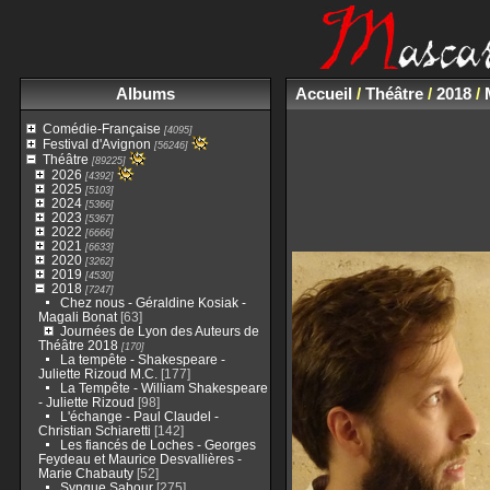
Albums
Accueil
/
Théâtre
/
2018
/
Comédie-Française
[4095]
Festival d'Avignon
[56246]
Théâtre
[89225]
2026
[4392]
2025
[5103]
2024
[5366]
2023
[5367]
2022
[6666]
2021
[6633]
2020
[3262]
2019
[4530]
2018
[7247]
Chez nous - Géraldine Kosiak -
Magali Bonat
[63]
Journées de Lyon des Auteurs de
Théâtre 2018
[170]
La tempête - Shakespeare -
Juliette Rizoud M.C.
[177]
La Tempête - William Shakespeare
- Juliette Rizoud
[98]
L'échange - Paul Claudel -
Christian Schiaretti
[142]
Les fiancés de Loches - Georges
Feydeau et Maurice Desvallières -
Marie Chabauty
[52]
Syngue Sabour
[275]