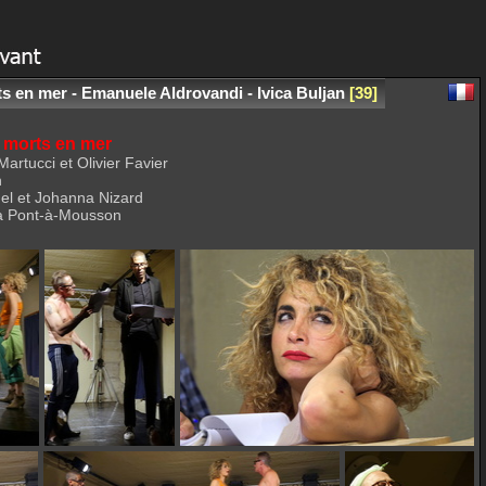
 en mer - Emanuele Aldrovandi - Ivica Buljan
39
 morts en mer
artucci et Olivier Favier
n
uel et Johanna Nizard
à Pont-à-Mousson