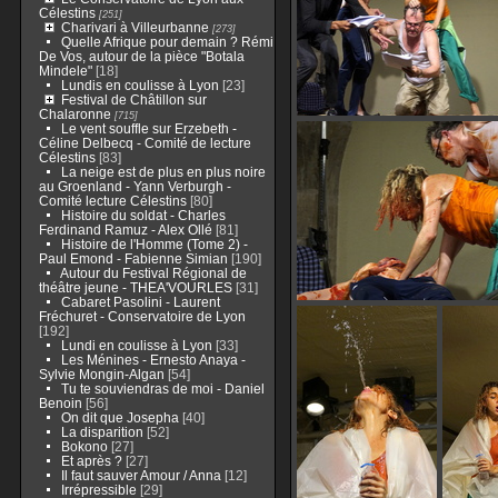
Célestins
[251]
Charivari à Villeurbanne
[273]
Quelle Afrique pour demain ? Rémi
De Vos, autour de la pièce "Botala
Mindele"
[18]
Lundis en coulisse à Lyon
[23]
Festival de Châtillon sur
Chalaronne
[715]
Le vent souffle sur Erzebeth -
Céline Delbecq - Comité de lecture
Célestins
[83]
La neige est de plus en plus noire
au Groenland - Yann Verburgh -
Comité lecture Célestins
[80]
Histoire du soldat - Charles
Ferdinand Ramuz - Alex Ollé
[81]
Histoire de l'Homme (Tome 2) -
Paul Emond - Fabienne Simian
[190]
Autour du Festival Régional de
théâtre jeune - THEA'VOURLES
[31]
Cabaret Pasolini - Laurent
Fréchuret - Conservatoire de Lyon
[192]
Lundi en coulisse à Lyon
[33]
Les Ménines - Ernesto Anaya -
Sylvie Mongin-Algan
[54]
Tu te souviendras de moi - Daniel
Benoin
[56]
On dit que Josepha
[40]
La disparition
[52]
Bokono
[27]
Et après ?
[27]
Il faut sauver Amour / Anna
[12]
Irrépressible
[29]