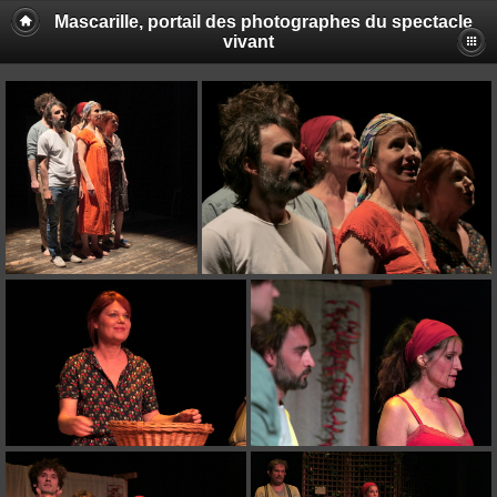
Mascarille, portail des photographes du spectacle
vivant