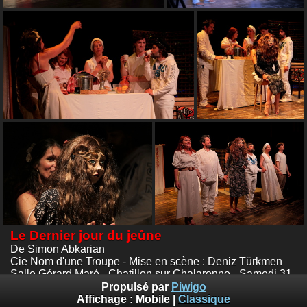
Le Dernier jour du jeûne
De Simon Abkarian
Cie Nom d'une Troupe - Mise en scène : Deniz Türkmen
Salle Gérard Maré - Chatillon sur Chalaronne - Samedi 31
mai 2025
Propulsé par
Piwigo
Photos :
© Emile Zeizig
Affichage :
Mobile
|
Classique