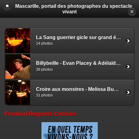
Mascarille, portail des photographes du spectacle
vivant
La Sang guerrier gicle sur grand écran quand le sang des menstrues est tu - Gustave Akakpo - Louise Bataillon
14 photos
Billybeille - Evan Placey & Adélaïde Pralon - Marijke Bedleem
38 photos
Croire aux monstres - Melissa Bubnic - Catherine Hargreaves & Adélaïde Pralon - Thierry Blanc
31 photos
Festival Regards Croisés