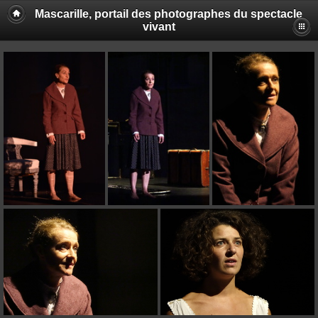
Mascarille, portail des photographes du spectacle
vivant