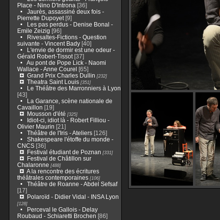
Place - Nino D'Introna
[36]
Jaurès, assassiné deux fois -
Pierrette Dupoyet
[9]
Les pas perdus - Denise Bonal -
Emile Zeizig
[96]
Rivesaltes-Fictions - Question
suivante - Vincent Bady
[40]
L'envie de dormir est une odeur -
Gérald Robert-Tissot
[37]
Au pont de Pope Lick - Naomi
Wallace - Anne Courel
[65]
Grand Prix Charles Dullin
[232]
Theatra Saint Louis
[351]
Le Théâtre des Marronniers à Lyon
[43]
La Garance, scène nationale de
Cavaillon
[19]
Mousson d'été
[325]
Idiot-ci, idiot là - Robert Filliou -
Olivier Maurin
[21]
Théâtre de l'Iris - Ateliers
[126]
Shakespeare l'étoffe du monde -
CNCS
[36]
Festival étudiant de Poznan
[331]
Festival de Châtillon sur
Chalaronne
[488]
A la rencontre des écritures
théâtrales contemporaines
[106]
Théâtre de Roanne - Abdel Sefsaf
[17]
Polaroïd - Didier Vidal - INSA Lyon
[128]
Perceval le Gallois - Delay
Roubaud - Schiaretti Brochen
[86]