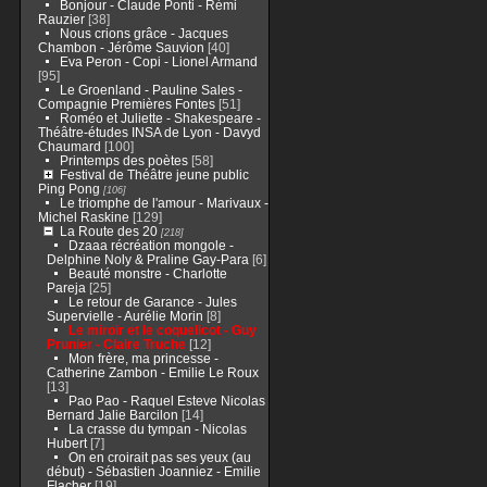
Bonjour - Claude Ponti - Rémi
Rauzier
[38]
Nous crions grâce - Jacques
Chambon - Jérôme Sauvion
[40]
Eva Peron - Copi - Lionel Armand
[95]
Le Groenland - Pauline Sales -
Compagnie Premières Fontes
[51]
Roméo et Juliette - Shakespeare -
Théâtre-études INSA de Lyon - Davyd
Chaumard
[100]
Printemps des poètes
[58]
Festival de Théâtre jeune public
Ping Pong
[106]
Le triomphe de l'amour - Marivaux -
Michel Raskine
[129]
La Route des 20
[218]
Dzaaa récréation mongole -
Delphine Noly & Praline Gay-Para
[6]
Beauté monstre - Charlotte
Pareja
[25]
Le retour de Garance - Jules
Supervielle - Aurélie Morin
[8]
Le miroir et le coquelicot - Guy
Prunier - Claire Truche
[12]
Mon frère, ma princesse -
Catherine Zambon - Emilie Le Roux
[13]
Pao Pao - Raquel Esteve Nicolas
Bernard Jalie Barcilon
[14]
La crasse du tympan - Nicolas
Hubert
[7]
On en croirait pas ses yeux (au
début) - Sébastien Joanniez - Emilie
Flacher
[19]