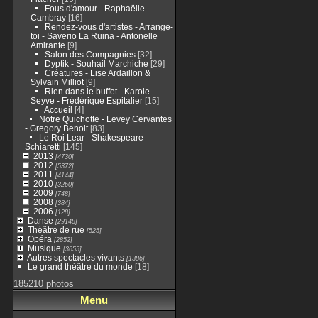
Fous d'amour - Raphaëlle
Cambray
[16]
Rendez-vous d'artistes - Arrange-
toi - Saverio La Ruina - Antonelle
Amirante
[9]
Salon des Compagnies
[32]
Dyptik - Souhail Marchiche
[29]
Créatures - Lise Ardaillon &
Sylvain Milliot
[9]
Rien dans le buffet - Karole
Seyve - Frédérique Espitalier
[15]
Accueil
[4]
Notre Quichotte - Levey Cervantes
- Gregory Benoit
[83]
Le Roi Lear - Shakespeare -
Schiaretti
[145]
2013
[4730]
2012
[5372]
2011
[4144]
2010
[3260]
2009
[748]
2008
[384]
2006
[128]
Danse
[29148]
Théâtre de rue
[525]
Opéra
[2852]
Musique
[3655]
Autres spectacles vivants
[1386]
Le grand théâtre du monde
[18]
185210 photos
Menu