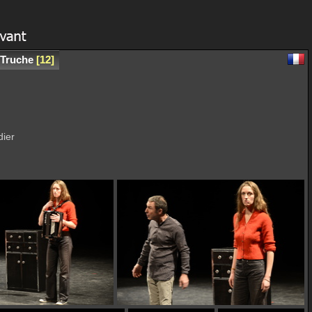
e Truche
12
dier