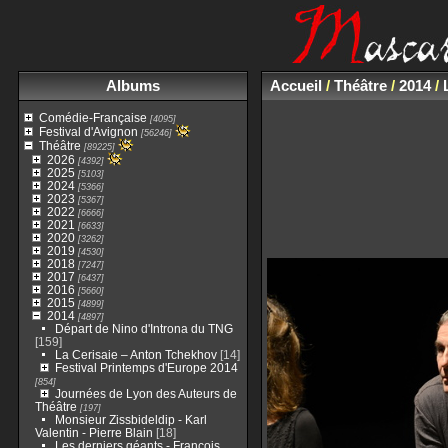
Albums
Accueil
/
Théâtre
/
2014
/
Comédie-Française
[4095]
Festival d'Avignon
[56246]
Théâtre
[89225]
2026
[4392]
2025
[5103]
2024
[5366]
2023
[5367]
2022
[6666]
2021
[6633]
2020
[3262]
2019
[4530]
2018
[7247]
2017
[6437]
2016
[5660]
2015
[4899]
2014
[4897]
Départ de Nino d'Introna du TNG
[159]
La Cerisaie – Anton Tchekhov
[14]
Festival Printemps d'Europe 2014
[854]
Journées de Lyon des Auteurs de
Théâtre
[197]
Monsieur Zissbideldip - Karl
Valentin - Pierre Blain
[18]
Les derniers géants - François