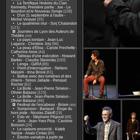
La Terrifique Histoire du Clan
Kennedy, Première partie : Joe - Le
Bourdon et le Nouveau Songe
[108]
D'un 11 septembre à l'autre -
Michel Vinaver
[35]
Le quatrième mur - Sorj Chalandon
[121]
Journées de Lyon des Auteurs de
Théâtre
[209]
Le pays lointain - Jean-Luc
Lagarce - Christine Joly
[96]
La peau d'Elisa - Carole Frechette -
Catherine Anne
[44]
Tableau d'une exécution - Howard
Barker - Claudia Stavinsky
[100]
Lenga - GdRA
[86]
Point d'interrogation - Stefano
Massini - Irina Brook
[61]
Battue avec des lumières et des
chiens - Simon Jallade - Renaud
Rocher
[62]
La Boite - Jean-Pierre Siméon -
Olivier Balazuc
[123]
La Boîte - Jean-Pierre Siméon -
Olivier Balazuc
[46]
Festival de l'escabeau - Briare
[466]
Sumpósion - Banquet : Éloge du
hors piste - Nicolas Zlatoff
[18]
Esto vir - Stéphane Pégoud
[46]
Joris - Jean-Yves Picq - Caroline
Boisson
[24]
Le cadavre encerclé - Kateb
Yacine - Anaïs Cintas
[60]
Électre-variation à partir de