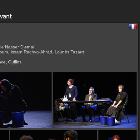
Cie Nasser Djemaï
goum, Issam Rachyq-Ahrad, Lounès Tazaïrt
ce, Oullins