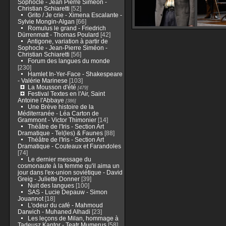
Sophocle - Jean Pierre Siméon -
Christian Schiaretti
[52]
Grito / Je crie - Ximena Escalante -
Sylvie Mongin-Algan
[66]
Romulus le grand - Friedrich
Dürrenmatt - Thomas Poulard
[42]
Antigone, variation à partir de
Sophocle - Jean-Pierre Siméon -
Christian Schiaretti
[56]
Forum des langues du monde
[230]
Hamlet In-Yer-Face - Shakespeare
- Valérie Marinese
[103]
La Mousson d'été
[479]
Festival Textes en l'Air, Saint
Antoine l'Abbaye
[386]
Une Brève histoire de la
Méditerranée - Léa Carton de
Grammont - Victor Thimonier
[14]
Théâtre de l'Iris - Section Art
Dramatique - Tel(les) & Faunes
[88]
Théâtre de l'Iris - Section Art
Dramatique - Couteaux et Farandoles
[74]
Le dernier message du
cosmonaute à la femme qu'il aima un
jour dans l'ex-union soviétique - David
Greig - Juliette Donner
[39]
Nuit des langues
[100]
SAS - Lucie Depauw - Simon
Jouannot
[18]
L'odeur du café - Mahmoud
Darwich - Muhaned Alhadi
[23]
Les leçons de Milan, hommage à
Tadeusz Kantor - Teatr Mumerus
[58]