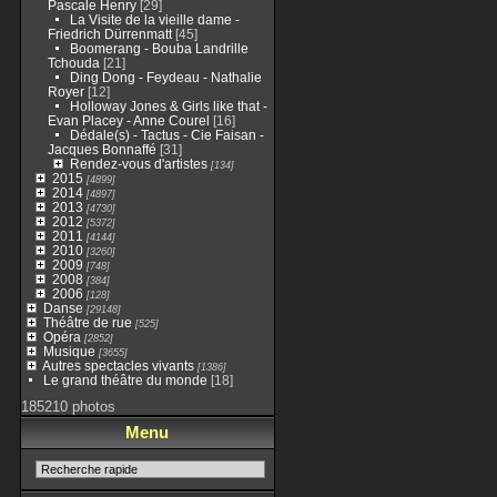
Pascale Henry
[29]
La Visite de la vieille dame -
Friedrich Dürrenmatt
[45]
Boomerang - Bouba Landrille
Tchouda
[21]
Ding Dong - Feydeau - Nathalie
Royer
[12]
Holloway Jones & Girls like that -
Evan Placey - Anne Courel
[16]
Dédale(s) - Tactus - Cie Faisan -
Jacques Bonnaffé
[31]
Rendez-vous d'artistes
[134]
2015
[4899]
2014
[4897]
2013
[4730]
2012
[5372]
2011
[4144]
2010
[3260]
2009
[748]
2008
[384]
2006
[128]
Danse
[29148]
Théâtre de rue
[525]
Opéra
[2852]
Musique
[3655]
Autres spectacles vivants
[1386]
Le grand théâtre du monde
[18]
185210 photos
Menu