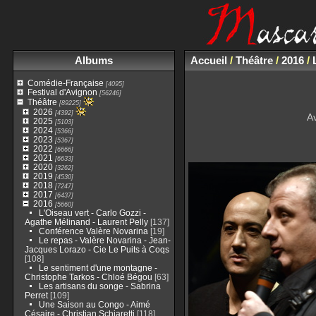
Albums
Accueil
/
Théâtre
/
2016
/
Comédie-Française
[4095]
Festival d'Avignon
[56246]
Théâtre
[89225]
2026
[4392]
A
2025
[5103]
2024
[5366]
2023
[5367]
2022
[6666]
2021
[6633]
2020
[3262]
2019
[4530]
2018
[7247]
2017
[6437]
2016
[5660]
L'Oiseau vert - Carlo Gozzi -
Agathe Mélinand - Laurent Pelly
[137]
Conférence Valère Novarina
[19]
Le repas - Valère Novarina - Jean-
Jacques Lorazo - Cie Le Puits à Coqs
[108]
Le sentiment d'une montagne -
Christophe Tarkos - Chloé Bégou
[63]
Les artisans du songe - Sabrina
Perret
[109]
Une Saison au Congo - Aimé
Césaire - Christian Schiaretti
[118]