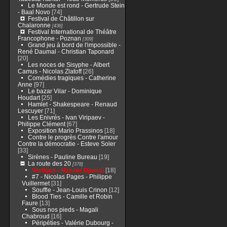
Le Monde est rond - Gertrude Stein
- Baal Novo
[74]
Festival de Châtillon sur
Chalaronne
[436]
Festival International de Théâtre
Francophone - Poznan
[309]
Grand jeu à bord de l'impossible -
René Daumal - Christian Taponard
[20]
Les noces de Sisyphe - Albert
Camus - Nicolas Zlatoff
[26]
Comédies tragiques - Catherine
Anne
[97]
Le bazar Vilar - Dominique
Houdart
[25]
Hamlet - Shakespeare - Renaud
Lescuyer
[71]
Les Enivrés - Ivan Viripaev -
Philippe Clément
[67]
Exposition Mario Prassinos
[18]
Contre le progrès Contre l'amour
Contre la démocratie - Esteve Soler
[33]
Sirènes - Pauline Bureau
[19]
La route des 20
[378]
Vertiges - Nasser Djemaï
[18]
#7 - Nicolas Pages - Philippe
Vuillermet
[31]
Souffle - Jean-Louis Crinon
[12]
Blood Ties - Camille et Robin
Faure
[13]
Sous nos pieds - Magali
Chabroud
[16]
Péripéties - Valérie Dubourg -