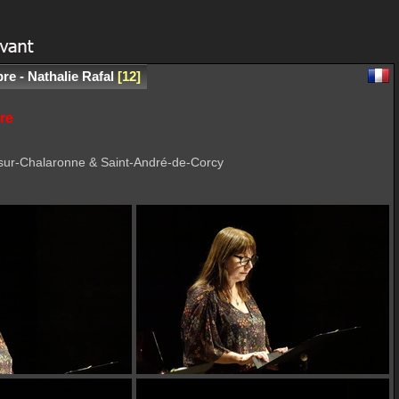
bre - Nathalie Rafal
12
bre
-sur-Chalaronne & Saint-André-de-Corcy