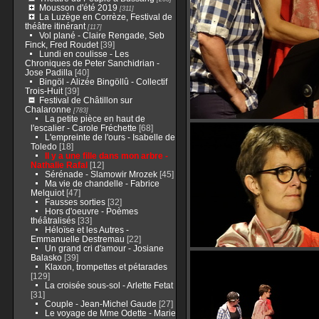
Mousson d'été 2019
[311]
La Luzège en Corrèze, Festival de
théâtre itinérant
[117]
Vol plané - Claire Rengade, Seb
Finck, Fred Roudet
[39]
Lundi en coulisse - Les
Chroniques de Peter Sanchidrian -
Jose Padilla
[40]
Bingöl - Alizée Bingöllû - Collectif
Trois-Huit
[39]
Festival de Châtillon sur
Chalaronne
[783]
La petite pièce en haut de
l'escalier - Carole Fréchette
[68]
L'empreinte de l'ours - Isabelle de
Toledo
[18]
Il y a une fille dans mon arbre -
Nathalie Rafal
[12]
Sérénade - Slamowir Mrozek
[45]
Ma vie de chandelle - Fabrice
Melquiot
[47]
Fausses sorties
[32]
Hors d'oeuvre - Poèmes
théâtralisés
[33]
Héloïse et les Autres -
Emmanuelle Destremau
[22]
Un grand cri d'amour - Josiane
Balasko
[39]
Klaxon, trompettes et pétarades
[129]
La croisée sous-sol - Arlette Fetat
[31]
Couple - Jean-Michel Gaude
[27]
Le voyage de Mme Odette - Marie