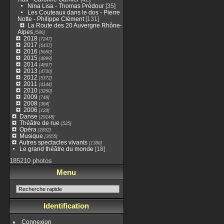
Nina Lisa - Thomas Prédour
[35]
Les Couteaux dans le dos - Pierre
Notte - Philippe Clément
[131]
La Route des 20 Auvergne Rhône-
Alpes
[586]
2018
[7247]
2017
[6437]
2016
[5660]
2015
[4899]
2014
[4897]
2013
[4730]
2012
[5372]
2011
[4144]
2010
[3260]
2009
[748]
2008
[384]
2006
[128]
Danse
[29148]
Théâtre de rue
[525]
Opéra
[2852]
Musique
[3655]
Autres spectacles vivants
[1386]
Le grand théâtre du monde
[18]
185210 photos
Menu
Identification
Connexion