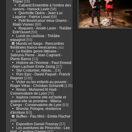
Tripier
[16]
Cabaret Ensemble à l'ombre des
canons - Hanock Levin
[58]
Quichotte Opéra - Jean-Luc
Lagarce - Patrice Loyat
[68]
Petit Boulot pour vieux clowns -
Matéï Visniec
[88]
Requiem - Anokh Levin - Théâtre
Entr'Ouvert
[50]
Lundi en coulisse - Théâtre
espagnol
[55]
Mundo en fuego - Rencontres
théâtrales franco-mexicaines
[352]
Le théâtre genre littéraire -
Sabryna Pierre - Jean Cagnard -
Pierre Banos
[13]
Histoire de l'Homme - Paul Emond
- Alain Lachuer Emile Zeizig
[37]
Styl Costumier, rideau...
[18]
Porc Epic - David Paquet - Franck
Regnier
[136]
Victor ou les enfants au pouvoir -
Roger Vitrac - Christian Schiaretti
[135]
Almas - Muhaned Al Hadi -
Conservatoire de Lyon
[70]
Isadora comme elle est belle et
quand elle se promène - Milena
Csergo - Conservatoire de Lyon
[53]
Brunów, Pologne, résidence
d'écriture
[63]
Buffles - Pau Miró - Emilie Flacher
[165]
Exposition Daniel Frasnay
[37]
Les aventures de Pinocchio - Lee
Hall - Caroline Garnier
[42]