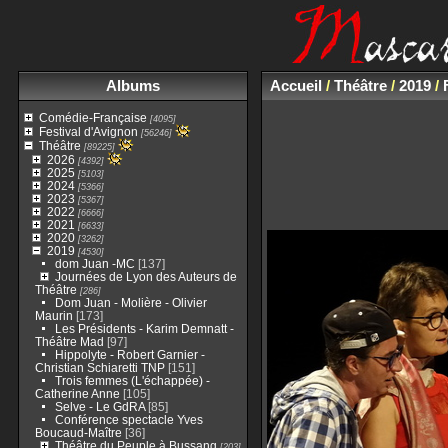
Albums
Accueil
/
Théâtre
/
2019
/
Comédie-Française
[4095]
Festival d'Avignon
[56246]
Théâtre
[89225]
2026
[4392]
2025
[5103]
2024
[5366]
2023
[5367]
2022
[6666]
2021
[6633]
2020
[3262]
2019
[4530]
dom Juan -MC
[137]
Journées de Lyon des Auteurs de
Théâtre
[286]
Dom Juan - Molière - Olivier
Maurin
[173]
Les Présidents - Karim Demnatt -
Théâtre Mad
[97]
Hippolyte - Robert Garnier -
Christian Schiaretti TNP
[151]
Trois femmes (L'échappée) -
Catherine Anne
[105]
Selve - Le GdRA
[85]
Conférence spectacle Yves
Boucaud-Maître
[36]
Théâtre du Peuple à Bussang
[203]