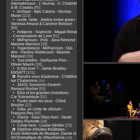
internationaux - J. Neziraj - G. Chabrier
& M. Coadou
[95]
Archipel - Italo Calvino - Nicolas
Musin
[113]
corde. raide - debbie tucker green -
Vanessa Amaral & Caroline Boisson
[99]
Antigone - Sophocle - Magali Bonat
- Conservatoire de Lyon
[52]
Mi/Parcours : Pink - Jana Rémond -
Maxime Mansion
[39]
Trajectoire(s) - Mi/Parcours : Ouï-
dire - Pauline Noblecourt - Maxime
Mansion
[39]
Tout entière - Guillaume Poix -
Olivier Maurin
[38]
In this love ? - Jamie Bradley -
ENSATT
[101]
Rendez-vous d'automne - Châtillon
sur Chalaronne
[291]
16431 Souvenirs d'avenir -
Renaud Rocher
[93]
Eléa et les grandes inventions -
Cie Scénambule
[52]
Foutre plein les yeux - Chloé
Bouiller
[22]
Data, un conte de silicium -
François Rey
[40]
Danny - Gaïa Oliarj-Ines - Sarah
Delaby-Rochette
[18]
Come here - Louise Héritier
[25]
Diplôme d'études théâtrales -
École Nationale de Musique, Danse et
Art Dramatique de Villeurbanne
[239]