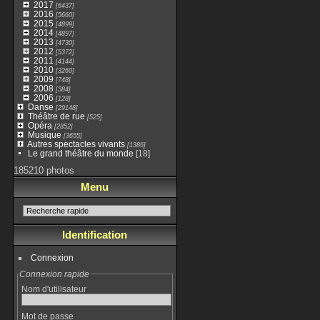
2017
[6437]
2016
[5660]
2015
[4899]
2014
[4897]
2013
[4730]
2012
[5372]
2011
[4144]
2010
[3260]
2009
[748]
2008
[384]
2006
[128]
Danse
[29148]
Théâtre de rue
[525]
Opéra
[2852]
Musique
[3655]
Autres spectacles vivants
[1386]
Le grand théâtre du monde
[18]
185210 photos
Menu
Identification
Connexion
Connexion rapide
Nom d'utilisateur
Mot de passe