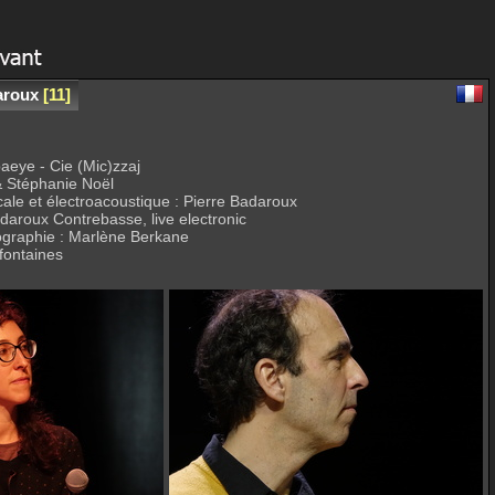
aroux
11
aeye - Cie (Mic)zzaj
& Stéphanie Noël
ale et électroacoustique : Pierre Badaroux
Badaroux Contrebasse, live electronic
ographie : Marlène Berkane
efontaines