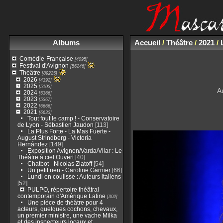
Albums
Accueil
/
Théâtre
/
2021
/
Comédie-Française
[4095]
Festival d'Avignon
[56246]
Théâtre
[89225]
2026
[4392]
2025
[5103]
A
2024
[5366]
2023
[5367]
2022
[6666]
2021
[6633]
Tout fout le camp ! - Conservatoire
de Lyon - Sébastien Jaudon
[113]
La Plus Forte - La Mas Fuerte -
August Strindberg - Victoria
Hernández
[149]
Exposition Avignon/Varda/Vilar : Le
Théâtre à ciel Ouvert
[40]
Chatbot - Nicolas Zlatoff
[54]
Un petit rien - Caroline Garnier
[66]
Lundi en coulisse : Auteurs italiens
[52]
PULPO, répertoire théâtral
contemporain d'Amérique Latine
[302]
Une pièce de théâtre pour 4
acteurs, quelques cochons, chevaux,
un premier ministre, une vache Milka
et des inspecteurs locaux et