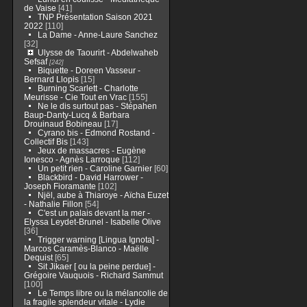
de Vaise
[41]
TNP Présentation Saison 2021
2022
[110]
La Dame - Anne-Laure Sanchez
[32]
Ulysse de Taourirt - Abdelwaheb
Sefsaf
[242]
Biquette - Doreen Vasseur -
Bernard Llopis
[15]
Burning Scarlett - Charlotte
Meurisse - Cie Tout en Vrac
[155]
Ne le dis surtout pas - Stépahen
Baup-Danty-Lucq & Barbara
Drouinaud Bobineau
[17]
Cyrano bis - Edmond Rostand -
Collectif Bis
[143]
Jeux de massacres - Eugène
Ionesco - Agnès Larroque
[112]
Un petit rien - Caroline Garnier
[60]
Blackbird - David Harrower -
Joseph Fioramante
[102]
Njël, aube à Thiaroye - Aïcha Euzet
- Nathalie Fillon
[54]
C'est un palais devant la mer -
Elyssa Leydet-Brunel - Isabelle Olive
[36]
Trigger warning [Lingua Ignota] -
Marcos Caramès-Blanco - Maëlle
Dequist
[65]
Sit Jikaer [ ou la peine perdue] -
Grégoire Vauquois - Richard Sammut
[100]
Le Temps libre ou la mélancolie de
la fragile splendeur vitale - Lydie