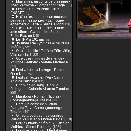
Marraines, un conte de plastique -
Théo Perrache - Compagnonnage
[61]
Les In-Ouis - Artcena - TNP -
ENSATT
[78]
Et d'autres que moi continueront
peut-être mes songes - La Troupe
éphémère du TNP - Jean Bellorini
[280]
/T(e)r:::r/ie:::r ou Terrier - Fable
animalière - Gwendoline Soublin -
Emile Flacher
[25]
Le TNP a 101 ans
[96]
Journées de Lyon des Auteurs de
Théâtre
[292]
Quelle famille ! Théâtre Pêle-Mêle,
Villefranche
[133]
Quelques minutes de silence -
Philippe Gauthier - Valérie Marinese
[72]
Festival de La Luzège - Roc du
Gour Noir
[188]
Festival Textes en l'Air - Saint-
Antoine l'Abbaye
[396]
Chemins de sang - Camilo
Pellegrini - Gabriela Alarcon Fuentes
[66]
Manitoba - Romain Nicolas -
Compagnonnage Théâtre
[39]
Data, un conte de silicium -
François Rey - Compagnonnage
Théâtre
[46]
On sera seuls sur les cendres -
Marion Pellissier & Florian Bardet
[110]
Leurs enfants après eux - Nicolas
Mathieu - Simon Delétang
[196]
Lundi en coulisse - Médiathèque