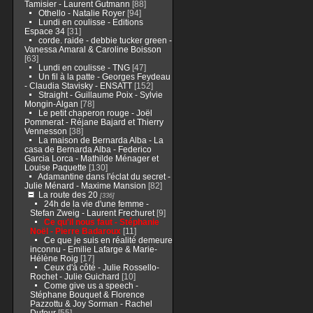
Tamisier - Laurent Gutmann
[88]
Othello - Natalie Royer
[94]
Lundi en coulisse - Editions
Espace 34
[31]
corde. raide - debbie tucker green -
Vanessa Amaral & Caroline Boisson
[63]
Lundi en coulisse - TNG
[47]
Un fil à la patte - Georges Feydeau
- Claudia Stavisky - ENSATT
[152]
Straight - Guillaume Poix - Sylvie
Mongin-Algan
[78]
Le petit chaperon rouge - Joël
Pommerat - Réjane Bajard et Thierry
Vennesson
[38]
La maison de Bernarda Alba - La
casa de Bernarda Alba - Federico
Garcia Lorca - Mathilde Ménager et
Louise Paquette
[130]
Adamantine dans l'éclat du secret -
Julie Ménard - Maxime Mansion
[82]
La route des 20
[336]
24h de la vie d'une femme -
Stefan Zweig - Laurent Frechuret
[9]
Ce qu'il nous faut - Stéphanie
Noël - Pierre Badaroux
[11]
Ce que je suis en réalité demeure
inconnu - Emilie Lafarge & Marie-
Hélène Roig
[17]
Ceux d'à côté - Julie Rossello-
Rochet - Julie Guichard
[10]
Come give us a speech -
Stéphane Bouquet & Florence
Pazzottu & Joy Sorman - Rachel
Dufour
[55]