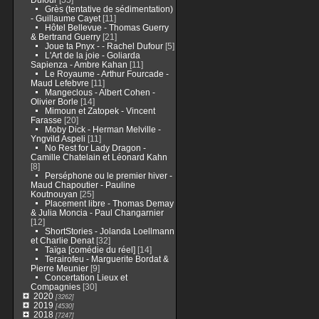
Grès (tentative de sédimentation)
- Guillaume Cayet
[11]
Hôtel Bellevue - Thomas Guerry
& Bertrand Guerry
[21]
Joue ta Pnyx - - Rachel Dufour
[5]
L'Art de la joie - Goliarda
Sapienza - Ambre Kahan
[11]
Le Royaume - Arthur Fourcade -
Maud Lefebvre
[11]
Mangeclous - Albert Cohen -
Olivier Borle
[14]
Mimoun et Zatopek - Vincent
Farasse
[20]
Moby Dick - Herman Melville -
Yngvild Aspeli
[11]
No Rest for Lady Dragon -
Camille Chatelain et Léonard Kahn
[8]
Perséphone ou le premier hiver -
Maud Chapoutier - Pauline
Koutnouyan
[25]
Placement libre - Thomas Demay
& Julia Moncia - Paul Changarnier
[12]
ShortStories - Jolanda Loellmann
et Charlie Denat
[32]
Taïga [comédie du réel]
[14]
Terairofeu - Marguerite Bordat &
Pierre Meunier
[9]
Concertation Lieux et
Compagnies
[30]
2020
[3262]
2019
[4530]
2018
[7247]