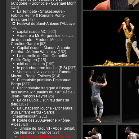
(Antigone) - Sophocle - Gwenaël Morin
[114]
La Tempête - Shakespeare -
Fabrice Henry & Romane Ponty-
Bésanger
[78]
Festival de Saint-Antoine l'Abbaye
[201]
capital risque MC
[202]
A rendre à Mr Morgenstein en cas
de demande - Frédéric Moulin -
Caroline Garnier
[62]
Capital risque - Manuel Antonio
Pereira - Jérôme Wacquiez
[152]
La querelle du Cid - Corneille -
Emilie Guiguen
[115]
midi nous le dira
[199]
le petit chaperon louche (BIS)
[237]
Vous qui savez ce qu'est l'amour -
Mozart - Romie Estèves
[214]
Eucharistie primitive/ Emmanuel
Borgo
[227]
Petit bréviaire tragique à l'usage
des animaux humains du XXI° siècle -
Jean-François Peyret
[25]
Le cas Lucia J. (un feu dans sa
tête)
[107]
La Chaperon louche - L'Itinéraire
d'un Enfant Perdu - Sarkis
Tcheumlekdjian
[231]
Route des 20 Auvergne Rhône-
Alpes
[419]
Ulysse de Taourirt - Abdel Sefsaf,
Cie Nomade in France
[29]
Le Voyage de Roméo - Sylvie