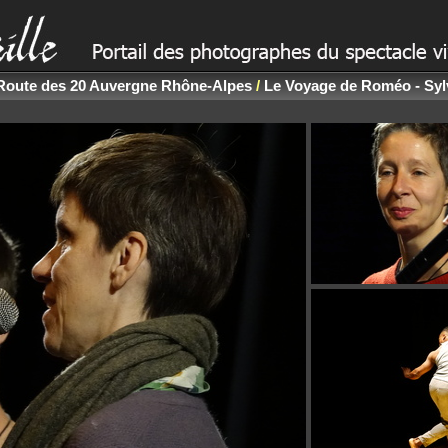
Route des 20 Auvergne Rhône-Alpes
/
Le Voyage de Roméo - Sylv