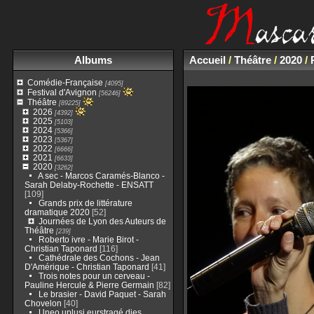
Albums
Accueil
/
Théâtre
/
2020
/
Comédie-Française
[4095]
Festival d'Avignon
[56246]
Théâtre
[89225]
2026
[4392]
2025
[5103]
2024
[5366]
2023
[5367]
2022
[6666]
2021
[6633]
2020
[3262]
A sec - Marcos Caramés-Blanco -
Sarah Delaby-Rochette - ENSATT
[109]
Grands prix de littérature
dramatique 2020
[52]
Journées de Lyon des Auteurs de
Théâtre
[239]
Roberto ivre - Marie Birot -
Christian Taponard
[116]
Cathédrale des Cochons - Jean
D'Amérique - Christian Taponard
[41]
Trois notes pour un cerveau -
Pauline Hercule & Pierre Germain
[82]
Le brasier - David Paquet - Sarah
Chovelon
[40]
Uneo uplusi eurstragé dies