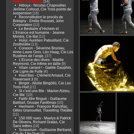
Pabiot, Cie Wejna
[34]
Hiboux - Nicolas Chapoullier,
Jérôme Colloud, Cie Trois points de
suspension
[18]
Reconstitution le procès de
Bobigny - Emilie Rousset, John
Corporation
[12]
Le Bestiaire d’Hichem et
L’Errance est humaine - Jeanne
Mordoj, Cie Bal
[12]
Hulul, Aurélien Patouillard, Cie
Zoothéâtre
[13]
Corason - Séverine Bruniau,
Anne-Laure Gros, Léo Haag, Cie Les
Rustines de l’ange,
[37]
L’Ecorce des rêves - Maëlle
Reymond, Cie Infime en taille
[9]
Vilain canard ! - Gaëlle Dauphin,
Cie Ligne de Fuite
[4]
Haut Bas - Clément Arnaud, Cie
Traversant 3
[6]
Bingöl - Alizée Bingöllü, Cie Les
Trois-Huit
[21]
Si c’est une fille - Marion Alzieu,
Cie Ma’
[10]
Faillir être flingué - Guillaume
Bailliart, Groupe Fantômas
[10]
Hermann - François Rancillac,
Gilles Granouillet, Travelling Théâtre
[11]
150 000 vues - Maelys & Patrick
De Oliveira, Richard Gratas, Cie
Sans lettres
[18]
Scoparium - Guillaume Bertrand,
Cie du 13e Quai
[4]