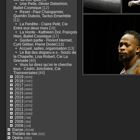
Une Pelle, Olivier Debehloir,
Ballet Cosmique
[12]
Reset - Paul Changarnier,
Quentin Dubois, Tactus Ensemble
[11]
La Fenêtre - Claire Petit, Cie
Entre eux deux rives
[16]
La Honte - Kathleen Dol, François
Hien, Ballet Cosmique
[17]
Garden partie - Florent Hermet,
Cyril Giliber, Pierre Dodet
[18]
Accueil, salles, organisation
[13]
Le Bal des disparu.e.s - Soizic de
la Chapelle, Lisa Robert, Cie La
Grenade
[40]
Vous lui direz qu’on le cherche
tous - Cédric Jonchière, Cie
Transversales
[44]
2019
[4530]
2018
[7247]
2017
[6437]
2016
[5660]
2015
[4899]
2014
[4897]
2013
[4730]
2012
[5372]
2011
[4144]
2010
[3260]
2009
[748]
2008
[384]
2006
[128]
Danse
[29148]
Théâtre de rue
[525]
Opéra
[2852]