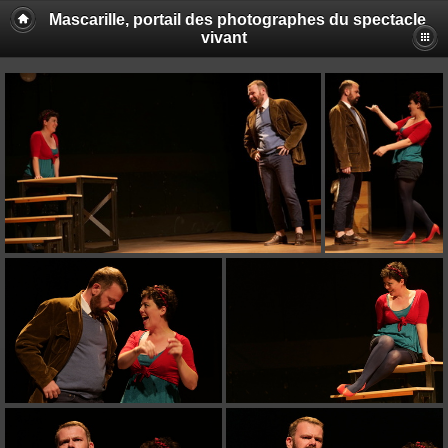
Mascarille, portail des photographes du spectacle
vivant