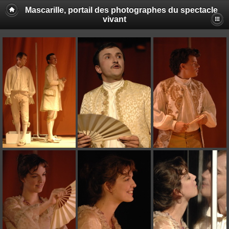
Mascarille, portail des photographes du spectacle
vivant