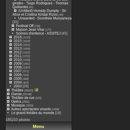
girafes - Tiago Rodrigues - Thomas
Quillardet
[81]
(Untitled) Humpty Dumpty - Sir
Alice et Cristina Kristal Rizzo
[44]
Unwanted - Dorothée Munyaneza
[35]
Festival Off
[784]
Maison Jean Vilar
[177]
Scènes d'enfance - ASSITEJ
[45]
2016
[1110]
2015
[1622]
2014
[1921]
2013
[1909]
2012
[1421]
2011
[1721]
2010
[1559]
2009
[1841]
2008
[1097]
2007
[571]
2006
[310]
2005
[448]
2004
[423]
2003
[26]
Théâtre
[89225]
Danse
[29148]
Théâtre de rue
[525]
Opéra
[2852]
Musique
[3655]
Autres spectacles vivants
[1386]
Le grand théâtre du monde
[18]
185210 photos
Menu