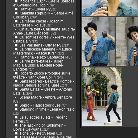
Incidence 1327 - Gaëlle Bourges
et Gwendoline Robin
[49]
Hamlet - Olivier Py
[13]
Kalakuta Republik – Serge Aimé
Coulibaly
[370]
La même chose - Joachim
Latarjet et Nikolaus
[58]
On aura tout - Christiane Taubira-
Anne-Laure Liégeois
[52]
Où sont les ogres ? - Pierre-Yves
Chapalain
[159]
Les Parisiens - Olivier Py
[315]
La princesse Maleine - Maurice
Maeterlinck - Pascal Kirsh
[226]
Ramona - Rezo Gabriadze
[43]
Le rire pare-balles - Julien
Mabiala Bissila et Adèll Nodé-
Langlois
[53]
Roberto Zucco Prologue sur le
théâtre - Yann-Joël Collin
[144]
Sans repères - Béatrice Kombé -
Nadia Beugré et Nina Kipré
[107]
Santa Estasi – Oreste – Antonio
Latella
[204]
Scena Madre - Ambra Senatore
[69]
Sopro - Tiago Rodrigues
[73]
Standing in time - Lemi Ponifasio
[110]
Le sujet des sujets - Frédéric
Ferrer
[70]
The last king of Kakfontein -
Boyzie Cekwana
[112]
Tichèlbè - Kettly Noël
[111]
Tristesse et joie dans la vie des