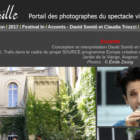
non
/
2017
/
Festival In
/
Accents - David Somló et Claudia Triozzi
/
Accents
Conception et interprétation David Somló et 
i, Trafo dans le cadre du projet SOURCE programme Europe créative d
Jardin de la Vierge, Avignon
Photos :
© Émile Zeizig