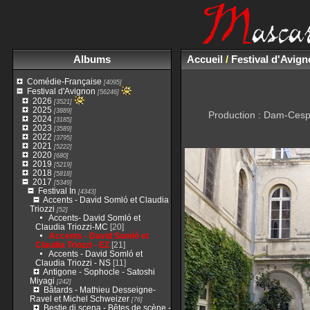
Albums
Accueil
/
Festival d'Avig
Comédie-Française
[4095]
Festival d'Avignon
[56246]
2026
[3521]
2025
[3889]
Production : Dam-Cesp
2024
[3185]
2023
[3589]
2022
[3795]
2021
[5222]
2020
[680]
2019
[5219]
2018
[5818]
2017
[5349]
Festival In
[4343]
Accents - David Somló et Claudia
Triozzi
[52]
Accents- David Somló et
Claudia Triozzi-MC
[20]
Accents - David Somló et
Claudia Triozzi - EZ
[21]
Accents - David Somló et
Claudia Triozzi - NS
[11]
Antigone - Sophocle - Satoshi
Miyagi
[242]
Bâtards - Mathieu Desseigne-
Ravel et Michel Schweizer
[76]
Bestie di scena - Bêtes de scène -