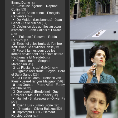
Emma Dante
[57]
C'est une légende – Raphaël
Cottin
[53]
Claire, Anton et eux - François
Cervantes
[149]
De Meiden (Les bonnes) - Jean
Genet - Katie Mitchel
[57]
L’éclosion des gorilles au cœur
d’artichaut - Jann Gallois et Lazare
[145]
L'Enfance à l'oeuvre - Robin
Renucci
[14]
Ezéchiel et les bruits de l'ombre -
Koffi Kwahulé et Michel Risse
[35]
Face à la mer, pour que les
larmes deviennent des éclats de rire -
Radhouane El Meddeb
[80]
Femme noire - Senghor -
Maragnani
[45]
La Fiesta - Israel Galván
[167]
Figninto l'oeil troué - Seydou Boro
et Salia Sanou
[29]
La Fille de Mars – Heinrich von
Kleist - Jean-François Matignon
[56]
Les Grands – Pierre Alferi - Fanny
de Chaillé
[55]
Grensgeval (Bordeline) - Guy
Cassiers et Maud Le Pladec
[143]
Hamlet - Shakespeare - Olivier Py
[27]
Ibsen Huis - Simon Stone
[137]
L'imparfait - Olivier Balazuc
[52]
Impromptu 1663 - Clément
Hervieu-Léger
[174]