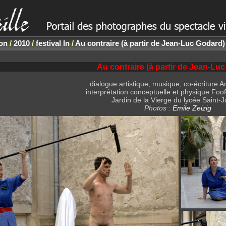
non
/
2010
/
festival In
/
Au contraire (à partir de Jean-Luc Godard)
Au contraire (à partir de Jean-Lu
dialogue artistique, musique, co-écriture 
interprétation conceptuelle et physique Foof
Jardin de la Vierge du lycée Saint-
Photos :
Emile Zeizig