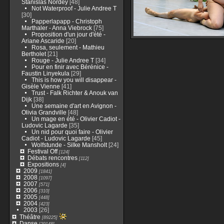
Stanislas Nordey
[48]
Not Waterproof - Julie Andree T
[30]
Papperlapapp - Christoph
Marthaler - Anna Viebrock
[75]
Proposition d'un jour d'été -
Ariane Ascaride
[20]
Rosa, seulement - Mathieu
Bertholet
[21]
Rouge - Julie Andree T
[34]
Pour en finir avec Bérénice -
Faustin Linyekula
[29]
This is how you will disappear -
Gisèle Vienne
[41]
Trust - Falk Richter & Anouk van
Dijk
[38]
Une semaine d'art en Avignon -
Olivia Grandville
[48]
Un mage en été - Olivier Cadiot -
Ludovic Lagarde
[35]
Un nid pour quoi faire - Olivier
Cadiot - Ludovic Lagarde
[45]
Wolfstunde - Silke Mansholt
[24]
Festival Off
[124]
Débats rencontres
[112]
Expositions
[4]
2009
[1841]
2008
[1097]
2007
[571]
2006
[310]
2005
[448]
2004
[423]
2003
[26]
Théâtre
[89225]
Danse
[29148]