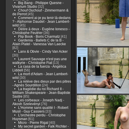
Big Bang - Philippe Quesne -
Vivarium Studio
[32]
Chouf Ouchouf - Zimmermann &
de Perrot
[45]
Comment ai-je pu tenir là-dedans
? - Alphonse Daudet - Jean Lambert-
wild
[45]
Délire à deux - Eugène Ionesco -
Christophe Feutrier
[36]
Flip Book - Boris Charmatz
[41]
Gardenia - Ballets C de la B -
Alain Platel - Vanessa Van Laecke
[82]
Lanx & Obvie - Cindy Van Acker
[30]
Laurent Sauvage n'est pas une
walkyrie - Christophe Fiat
[13]
La casa de la fuerza - Angélica
Liddell
[56]
La mort d'Adam - Jean Lambert-
wild
[30]
La relève des dieux par des pitres
- Agnès Sourdillon
[24]
La tragédie du roi Richard II -
William Shakespeare - Jean-Baptiste
Sastre
[85]
Les corbeaux - Joseph Nadj -
Akosh Szelevényi
[76]
L'Homme sans qualité I - Robert
Musil - Guy Cassiers
[33]
L'orchestre perdu - Christophe
Huysman
[61]
Micro - Pierre Rigal
[40]
My secret garden - Falk Richter -