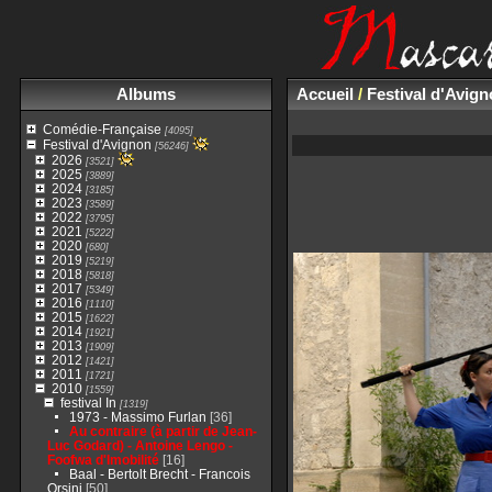
Albums
Accueil
/
Festival d'Avig
Comédie-Française
[4095]
Festival d'Avignon
[56246]
2026
[3521]
2025
[3889]
2024
[3185]
2023
[3589]
2022
[3795]
2021
[5222]
2020
[680]
2019
[5219]
2018
[5818]
2017
[5349]
2016
[1110]
2015
[1622]
2014
[1921]
2013
[1909]
2012
[1421]
2011
[1721]
2010
[1559]
festival In
[1319]
1973 - Massimo Furlan
[36]
Au contraire (à partir de Jean-
Luc Godard) - Antoine Lengo -
Foofwa d'Imobilité
[16]
Baal - Bertolt Brecht - Francois
Orsini
[50]